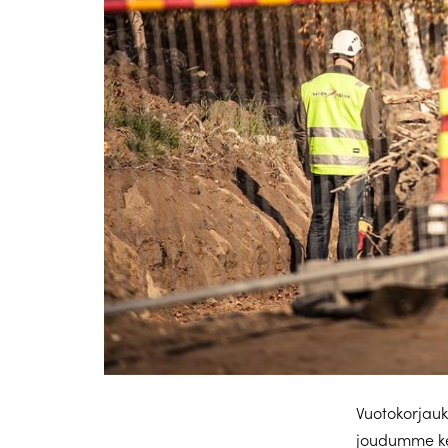
Vuotokorjau
joudumme ke