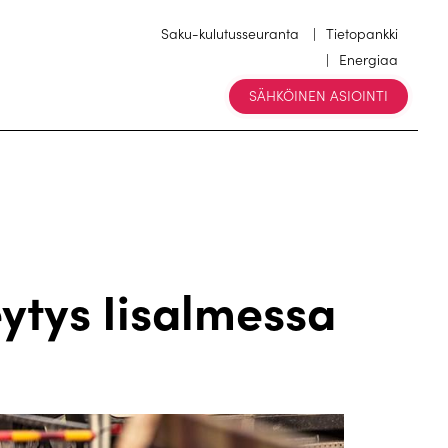
Saku-kulutusseuranta
Tietopankki
Energiaa
SÄHKÖINEN ASIOINTI
a
ytys Iisalmessa