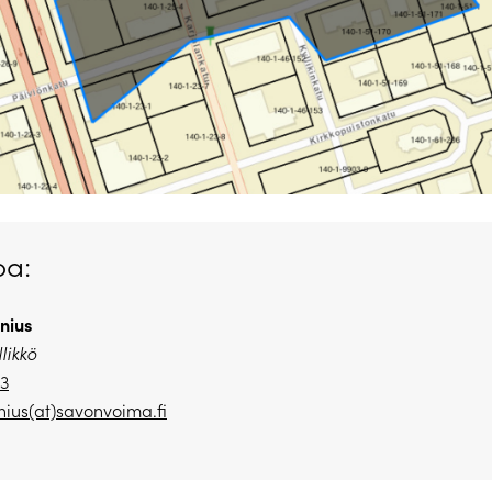
oa:
nius
likkö
23
nius(at)savonvoima.
fi