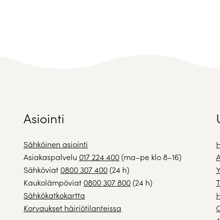
Asiointi
Sähköinen asiointi
H
Asiakaspalvelu
017 224 400
(ma–pe klo 8–16)
A
Sähköviat
0800 307 400
(24 h)
Y
Kaukolämpöviat
0800 307 800
(24 h)
T
Sähkökatkokartta
H
Korvaukset häiriötilanteissa