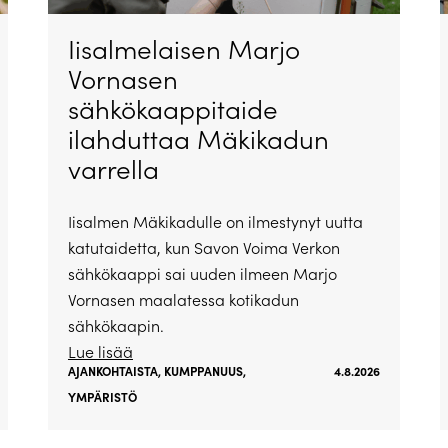
Iisalmelaisen Marjo
Vornasen
sähkökaappitaide
ilahduttaa Mäkikadun
varrella
Iisalmen Mäkikadulle on ilmestynyt uutta
katutaidetta, kun Savon Voima Verkon
sähkökaappi sai uuden ilmeen Marjo
Vornasen maalatessa kotikadun
sähkökaapin.
Lue lisää
AJANKOHTAISTA
,
KUMPPANUUS
,
4.8.2026
YMPÄRISTÖ