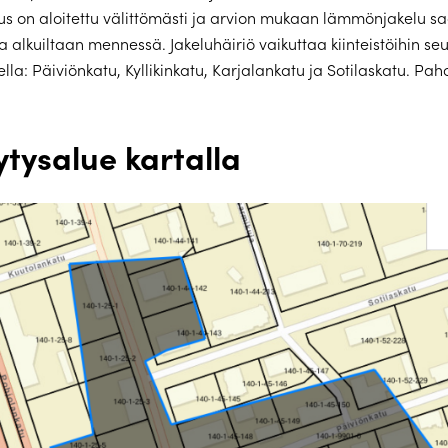
us on aloitettu välittömästi ja arvion mukaan lämmönjakelu 
a alkuiltaan mennessä. Jakeluhäiriö vaikuttaa kiinteistöihin se
ella: Päiviönkatu, Kyllikinkatu, Karjalankatu ja Sotilaskatu. Pa
tysalue kartalla