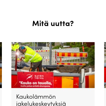
Mitä uutta?
Kaukolämmön
jakelukeskeytyksiä