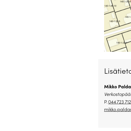
Lisätiet
Mikko Palda
Verkostopääl
P.
044 723 71
mikko.palda