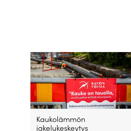
Kaukolämmön
jakelukeskeytys