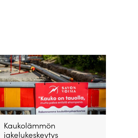
Kaukolämmön
jakelukeskeytys