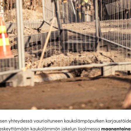
ksen yhteydessä vaurioituneen kaukolämpöputken korjaustöide
maanantaina 
skeyttämään kaukolämmön jakelun Iisalmessa