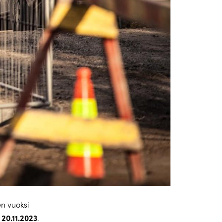
n vuoksi
20.11.2023
.