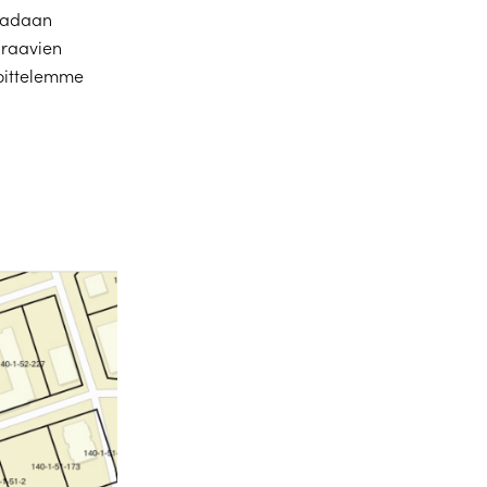
saadaan
uraavien
hoittelemme