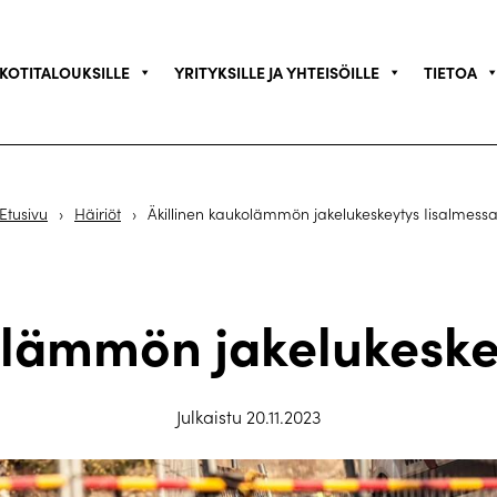
KOTITALOUKSILLE
YRITYKSILLE JA YHTEISÖILLE
TIETOA
Etusivu
›
Häiriöt
›
Äkillinen kaukolämmön jakelukeskeytys Iisalmess
olämmön jakelukeske
Julkaistu 20.11.2023