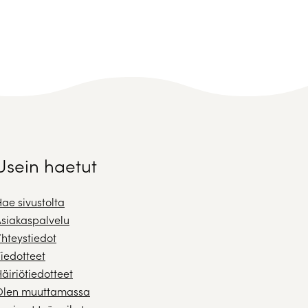
Usein haetut
ae sivustolta
siakaspalvelu
hteystiedot
iedotteet
äiriötiedotteet
Olen muuttamassa