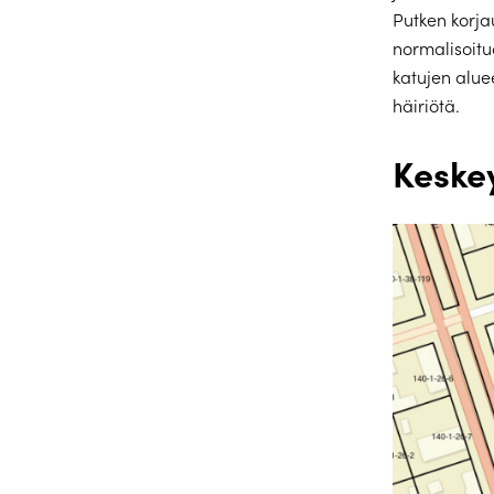
Putken korja
normalisoitu
katujen alue
häiriötä.
Keskey