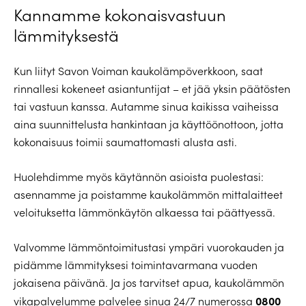
Kannamme kokonaisvastuun
lämmityksestä
Kun liityt Savon Voiman kaukolämpöverkkoon, saat
rinnallesi kokeneet asiantuntijat – et jää yksin päätösten
tai vastuun kanssa. Autamme sinua kaikissa vaiheissa
aina suunnittelusta hankintaan ja käyttöönottoon, jotta
kokonaisuus toimii saumattomasti alusta asti.
Huolehdimme myös käytännön asioista puolestasi:
asennamme ja poistamme kaukolämmön mittalaitteet
veloituksetta lämmönkäytön alkaessa tai päättyessä.
Valvomme lämmöntoimitustasi ympäri vuorokauden ja
pidämme lämmityksesi toimintavarmana vuoden
jokaisena päivänä. Ja jos tarvitset apua, kaukolämmön
0800
vikapalvelumme palvelee sinua 24/7 numerossa