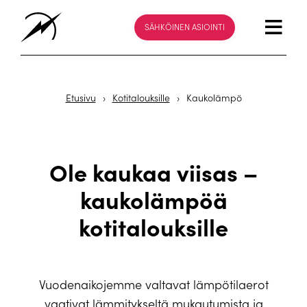
SÄHKÖINEN ASIOINTI
Etusivu
›
Kotitalouksille
›
Kaukolämpö
Ole kaukaa viisas –
kaukolämpöä
kotitalouksille
Vuodenaikojemme valtavat lämpötilaerot
vaativat lämmitykseltä mukautumista ja