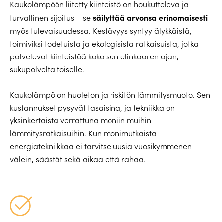
Kaukolämpöön liitetty kiinteistö on houkutteleva ja
säilyttää arvonsa erinomaisesti
turvallinen sijoitus – se
myös tulevaisuudessa. Kestävyys syntyy älykkäistä,
toimiviksi todetuista ja ekologisista ratkaisuista, jotka
palvelevat kiinteistöä koko sen elinkaaren ajan,
sukupolvelta toiselle.
Kaukolämpö on huoleton ja riskitön lämmitysmuoto. Sen
kustannukset pysyvät tasaisina, ja tekniikka on
yksinkertaista verrattuna moniin muihin
lämmitysratkaisuihin. Kun monimutkaista
energiatekniikkaa ei tarvitse uusia vuosikymmenen
välein, säästät sekä aikaa että rahaa.