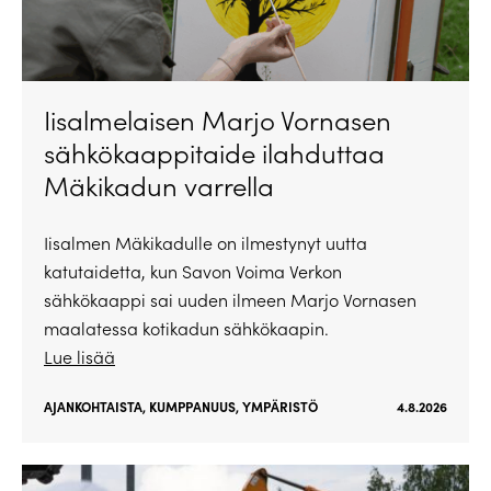
Iisalmelaisen Marjo Vornasen
sähkökaappitaide ilahduttaa
Mäkikadun varrella
Iisalmen Mäkikadulle on ilmestynyt uutta
katutaidetta, kun Savon Voima Verkon
sähkökaappi sai uuden ilmeen Marjo Vornasen
maalatessa kotikadun sähkökaapin.
Lue lisää
AJANKOHTAISTA
,
KUMPPANUUS
,
YMPÄRISTÖ
4.8.2026