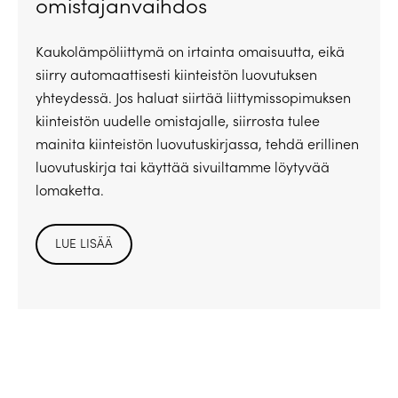
omistajanvaihdos
Kaukolämpöliittymä on irtainta omaisuutta, eikä
siirry automaattisesti kiinteistön luovutuksen
yhteydessä. Jos haluat siirtää liittymissopimuksen
kiinteistön uudelle omistajalle, siirrosta tulee
mainita kiinteistön luovutuskirjassa, tehdä erillinen
luovutuskirja tai käyttää sivuiltamme löytyvää
lomaketta.
LUE LISÄÄ