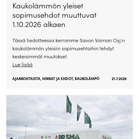
Kaukolämmön yleiset
sopimusehdot muuttuvat
1.10.2026 alkaen
Tässä tiedotteessa kerromme Savon Voiman Oyj:n
kaukolämmön yleisiin sopimusehtoihin tehdyt
keskeisimmät muutokset.
Lue lisää
AJANKOHTAISTA
,
HINNAT JA EHDOT
,
KAUKOLÄMPÖ
21.7.2026