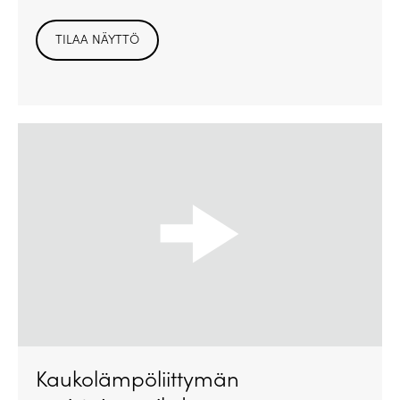
TILAA NÄYTTÖ
Kaukolämpöliittymän