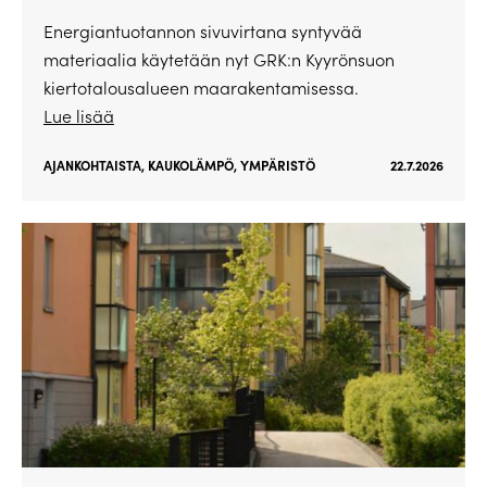
Energiantuotannon sivuvirtana syntyvää
materiaalia käytetään nyt GRK:n Kyyrönsuon
kiertotalousalueen maarakentamisessa.
Lue lisää
AJANKOHTAISTA
,
KAUKOLÄMPÖ
,
YMPÄRISTÖ
22.7.2026