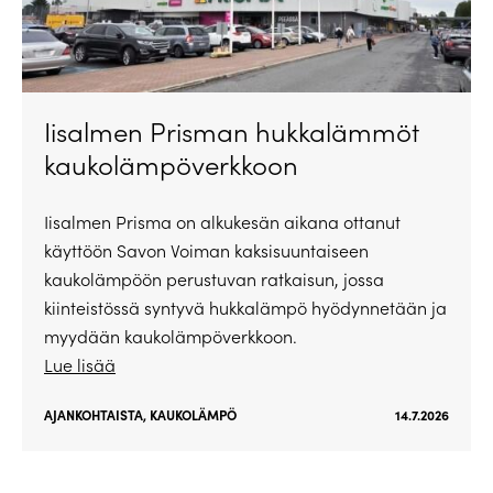
Iisalmen Prisman hukkalämmöt
kaukolämpöverkkoon
Iisalmen Prisma on alkukesän aikana ottanut
käyttöön Savon Voiman kaksisuuntaiseen
kaukolämpöön perustuvan ratkaisun, jossa
kiinteistössä syntyvä hukkalämpö hyödynnetään ja
myydään kaukolämpöverkkoon.
Lue lisää
AJANKOHTAISTA
,
KAUKOLÄMPÖ
14.7.2026