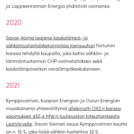
ja Lappeenrannan Energia yhdistivät voimansa.
2020
Savon Voima laajensi kaukolämpö- ja
sähköntuotantoliiketoimintaa Joensuuhun
Fortumin
kanssa tehdyllä kaupalla, joka kattoi sähkön- ja
lämmöntuotannon CHP-voimalaitoksen sekä
kaukolämpöverkon varalämpökeskuksineen.
2021
Kymppivoiman, Kuopion Energian ja Oulun Energian
muodostama yhteenliittymä
allekirjoitti OX2:n kanssa
sopimuksen 455,4 MW:n tuulipuiston toteuttamisesta
Lestijärvelle
. Savon Voiman osuus Kymppivoiman kautta
on n. 15 %, joka lisää sähkön tuotantoa 32 %.