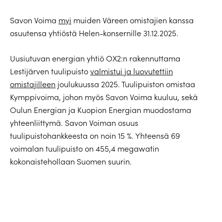
Savon Voima
myi
muiden Väreen omistajien kanssa
osuutensa yhtiöstä Helen-konsernille 31.12.2025.
Uusiutuvan energian yhtiö OX2:n rakennuttama
Lestijärven tuulipuisto
valmistui ja luovutettiin
omistajilleen
joulukuussa 2025. Tuulipuiston omistaa
Kymppivoima, johon myös Savon Voima kuuluu, sekä
Oulun Energian ja Kuopion Energian muodostama
yhteenliittymä. Savon Voiman osuus
tuulipuistohankkeesta on noin 15 %. Yhteensä 69
voimalan tuulipuisto on 455,4 megawatin
kokonaistehollaan Suomen suurin.