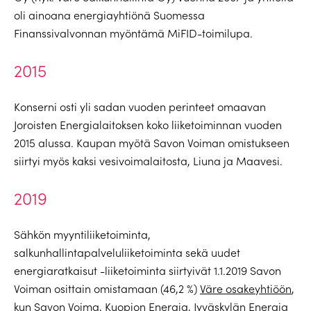
oli ainoana energiayhtiönä Suomessa
Finanssivalvonnan myöntämä MiFID-toimilupa.
2015
Konserni osti yli sadan vuoden perinteet omaavan
Joroisten Energialaitoksen koko liiketoiminnan vuoden
2015 alussa. Kaupan myötä Savon Voiman omistukseen
siirtyi myös kaksi vesivoimalaitosta, Liuna ja Maavesi.
2019
Sähkön myyntiliiketoiminta,
salkunhallintapalveluliiketoiminta sekä uudet
energiaratkaisut -liiketoiminta siirtyivät 1.1.2019 Savon
Voiman osittain omistamaan (46,2 %)
Väre osakeyhtiöön
,
kun Savon Voima, Kuopion Energia, Jyväskylän Energia