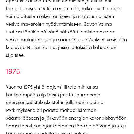
opastus. Sähköä tarvittiin elämiseen ja elinkeinon
harjoittamiseen entistä enemmän, mikä siivitti omien
voimalaitosten rakentamiseen ja maakunnallisten
vesivoimavarojen hyödyntämiseen. Savon Voima
tuottaa tänäkin päivänä sähköä 11 omistamassaan
vesivoimalaitoksessa ja säännöstelee Vuoksen vesistöön
kuuluvaa Nilsiän reittiä, jossa laitoksista kahdeksan
sijaitsee.
1975
Vuonna 1975 yhtiö laajensi liiketoimintansa
kaukolämpöön öljykriisin ja sitä seuranneen
energiansäästökeskustelun jälkimainingeissa.
Pyrkimyksenä oli päästä mahdollisimman
säästeliääseen ja järkevään energian kokonaiskäyttöön.
Sama tavoite on ajankohtainen tänäkin päivänä ja siksi
kaukolämpö on edelleen viisas valinta.