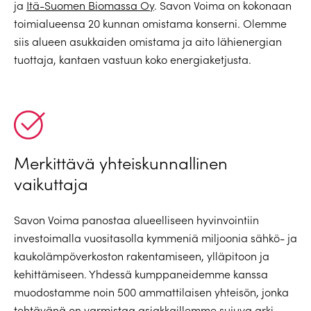
ja
Itä-Suomen Biomassa Oy
. Savon Voima on kokonaan
toimialueensa 20 kunnan omistama konserni. Olemme
siis alueen asukkaiden omistama ja aito lähienergian
tuottaja, kantaen vastuun koko energiaketjusta.
Merkittävä yhteiskunnallinen
vaikuttaja
Savon Voima panostaa alueelliseen hyvinvointiin
investoimalla vuositasolla kymmeniä miljoonia sähkö- ja
kaukolämpöverkoston rakentamiseen, ylläpitoon ja
kehittämiseen. Yhdessä kumppaneidemme kanssa
muodostamme noin 500 ammattilaisen yhteisön, jonka
tehtävänä on varmistaa asiakkaillemme sujuva arki.