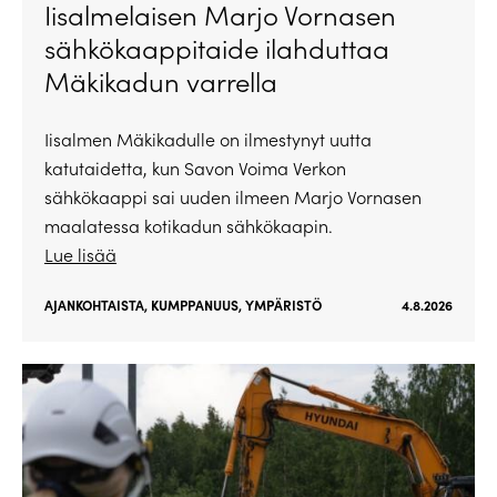
Iisalmelaisen Marjo Vornasen
sähkökaappitaide ilahduttaa
Mäkikadun varrella
Iisalmen Mäkikadulle on ilmestynyt uutta
katutaidetta, kun Savon Voima Verkon
sähkökaappi sai uuden ilmeen Marjo Vornasen
maalatessa kotikadun sähkökaapin.
Lue lisää
AJANKOHTAISTA
,
KUMPPANUUS
,
YMPÄRISTÖ
4.8.2026