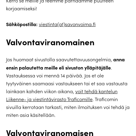
Kerro se meille ja teemme parhaamme puutteen
korjaamiseksi!
Sähköpostilla:
viestinta(at)savonvoima.fi
Valvontaviranomainen
anna
Jos huomaat sivustolla saavutettavuusongelmia,
ensin palautetta meille eli sivuston ylläpitäjälle
.
Vastauksessa voi mennä 14 päivää. Jos et ole
tyytyväinen saamaasi vastaukseen tai et saa vastausta
lainkaan kahden viikon aikana,
voit tehdä kantelun
Liikenne- ja viestintävirasto Traficomille
. Traficomin
sivuilla kerrotaan tarkasti, miten ilmoituksen voi tehdä ja
miten asia käsitellään.
Valvontaviranomaisen