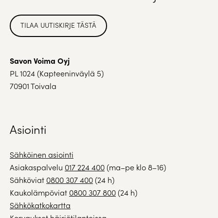
TILAA UUTISKIRJE TÄSTÄ
Savon Voima Oyj
PL 1024 (Kapteeninväylä 5)
70901 Toivala
Asiointi
Sähköinen asiointi
Asiakaspalvelu
017 224 400
(ma–pe klo 8–16)
Sähköviat
0800 307 400
(24 h)
Kaukolämpöviat
0800 307 800
(24 h)
Sähkökatkokartta
Korvaukset häiriötilanteissa