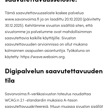
Tämä saavutettavuusseloste koskee palvelua
www.savonvoima.fi ja on laadittu 20.10.2020 (päivitetty
30.12.2025). Kehitämme sivuston sisältöä siten, että
sivustomme ja palvelumme ovat mahdollisimman
saavutettavia kaikille käyttäjille. Sivuston
saavutettavuuden arvioinnissa on ollut mukana
kolmannen osapuolen asiantuntija. Työkaluna on
käytetty: https://wave.webaim.org.
Digipalvelun saavutettavuuden
tila
Savonvoima.fi-verkkosivuston toteutus noudattaa
WCAG:n 2.1 -standardin mukaisia A-tason
saavutettavuuskriteerejä. Muun muassa sivuston sisällöt