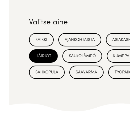
Valitse aihe
KAIKKI
AJANKOHTAISTA
ASIAKAS
HÄIRIÖT
KAUKOLÄMPÖ
KUMPPA
SÄHKÖPULA
SÄÄVARMA
TYÖPAI