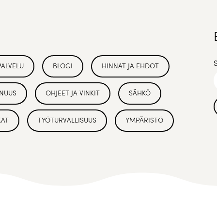
PALVELU
BLOGI
HINNAT JA EHDOT
NUUS
OHJEET JA VINKIT
SÄHKÖ
KAT
TYÖTURVALLISUUS
YMPÄRISTÖ