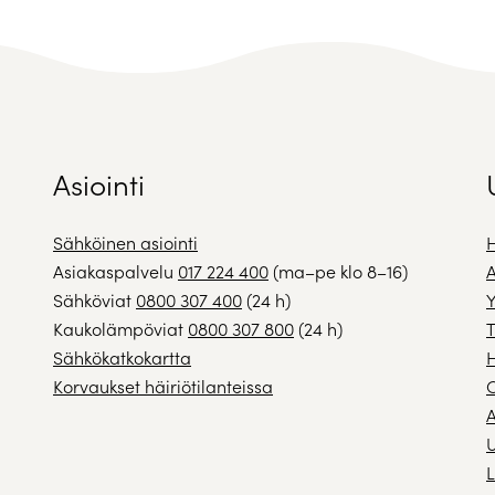
Asiointi
Sähköinen asiointi
H
Asiakaspalvelu
017 224 400
(ma–pe klo 8–16)
A
Sähköviat
0800 307 400
(24 h)
Y
Kaukolämpöviat
0800 307 800
(24 h)
T
Sähkökatkokartta
H
Korvaukset häiriötilanteissa
A
U
L