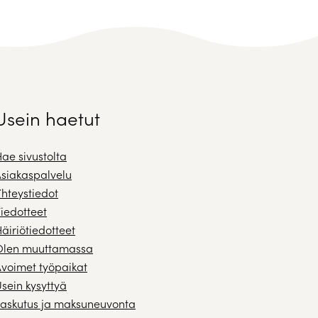
Usein haetut
ae sivustolta
siakaspalvelu
hteystiedot
iedotteet
äiriötiedotteet
Olen muuttamassa
voimet työpaikat
sein kysyttyä
askutus ja maksuneuvonta