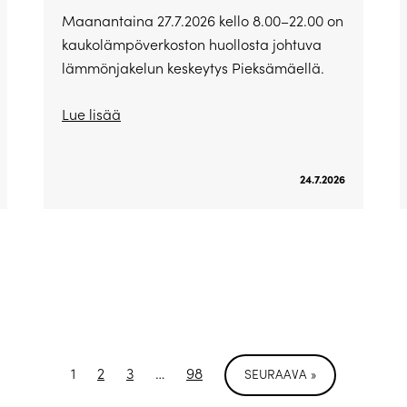
Maanantaina 27.7.2026 kello 8.00–22.00 on
kaukolämpöverkoston huollosta johtuva
lämmönjakelun keskeytys Pieksämäellä.
Lue lisää
24.7.2026
1
2
3
…
98
SEURAAVA »