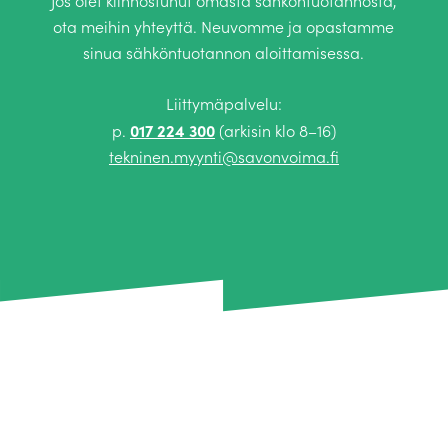
Jos olet kiinnostunut omasta sähköntuotannosta,
ota meihin yhteyttä. Neuvomme ja opastamme
sinua sähköntuotannon aloittamisessa.
Liittymäpalvelu:
017 224 300
p.
(arkisin klo 8–16)
tekninen.myynti@savonvoima.fi