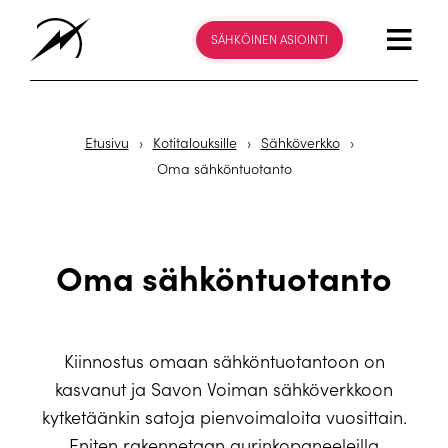
SÄHKÖINEN ASIOINTI
Etusivu
›
Kotitalouksille
›
Sähköverkko
›
Oma sähköntuotanto
Oma sähköntuotanto
Kiinnostus omaan sähköntuotantoon on
kasvanut ja Savon Voiman sähköverkkoon
kytketäänkin satoja pienvoimaloita vuosittain.
Eniten rakennetaan aurinkopaneeleilla