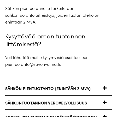
Sähkön pientuotannolla tarkoitetaan
sähköntuotantolaitteistoja, joiden tuotantoteho on
enintään 2 MVA.
Kysyttävää oman tuotannon
liittämisestä?
Voit lähettää meille kysymyksiä osoitteeseen
pientuotanto@savonvoima.fi
.
SÄHKÖN PIENTUOTANTO (ENINTÄÄN 2 MVA)
SÄHKÖNTUOTANNON VEROVELVOLLISUUS
MUISTILISTA TUOTANNON KÄYTTÖÖNOTTOON