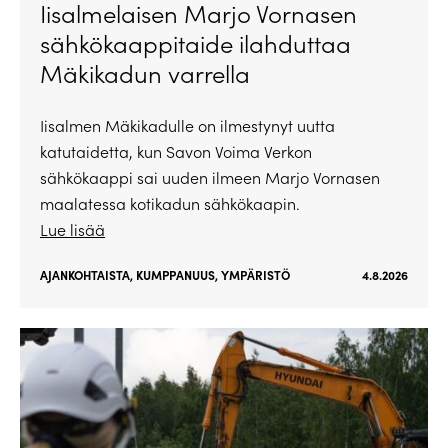
Iisalmelaisen Marjo Vornasen
sähkökaappitaide ilahduttaa
Mäkikadun varrella
Iisalmen Mäkikadulle on ilmestynyt uutta
katutaidetta, kun Savon Voima Verkon
sähkökaappi sai uuden ilmeen Marjo Vornasen
maalatessa kotikadun sähkökaapin.
Lue lisää
AJANKOHTAISTA
,
KUMPPANUUS
,
YMPÄRISTÖ
4.8.2026