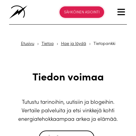
SÄHKÖINEN ASIOINTI
Etusivu
›
Tietoa
›
Hae ja löydä
›
Tietopankki
Tiedon voimaa
Tutustu tarinoihin, uutisiin ja blogeihin.
Vertaile palveluita ja etsi vinkkejä kohti
energiatehokkaampaa arkea ja elämää.