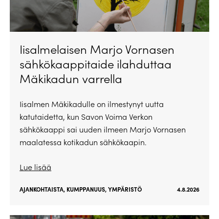
Iisalmelaisen Marjo Vornasen
sähkökaappitaide ilahduttaa
Mäkikadun varrella
Iisalmen Mäkikadulle on ilmestynyt uutta
katutaidetta, kun Savon Voima Verkon
sähkökaappi sai uuden ilmeen Marjo Vornasen
maalatessa kotikadun sähkökaapin.
Lue lisää
AJANKOHTAISTA
,
KUMPPANUUS
,
YMPÄRISTÖ
4.8.2026