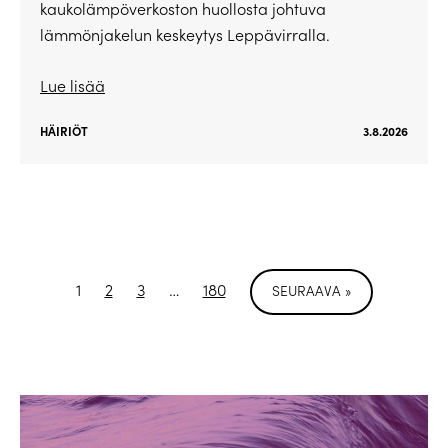
kaukolämpöverkoston huollosta johtuva
lämmönjakelun keskeytys Leppävirralla.
Lue lisää
HÄIRIÖT
3.8.2026
1
2
3
…
180
SEURAAVA »