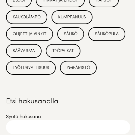
KAUKOLÄMPÖ
KUMPPANUUS
OHJEET JA VINKIT
SÄHKÖ
SÄHKÖPULA
SÄÄVARMA
TYÖPAIKAT
TYÖTURVALLISUUS
YMPÄRISTÖ
Etsi hakusanalla
Syötä hakusana