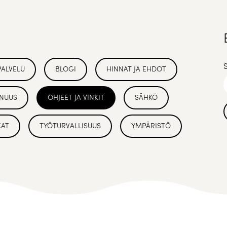
PALVELU
BLOGI
HINNAT JA EHDOT
NUUS
OHJEET JA VINKIT
SÄHKÖ
KAT
TYÖTURVALLISUUS
YMPÄRISTÖ