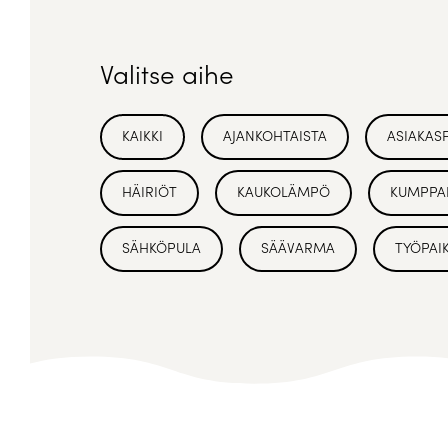
Valitse aihe
KAIKKI
AJANKOHTAISTA
ASIAKAS
HÄIRIÖT
KAUKOLÄMPÖ
KUMPPA
SÄHKÖPULA
SÄÄVARMA
TYÖPAI