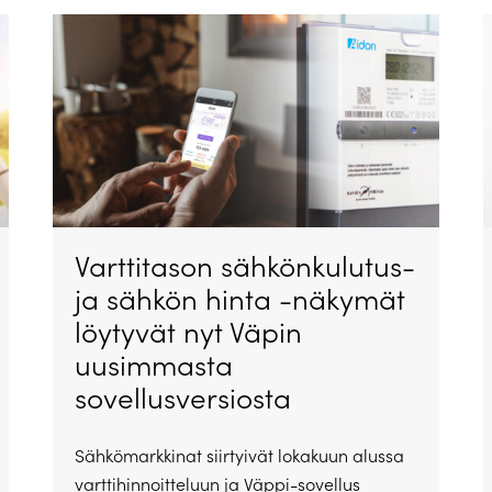
Varttitason sähkönkulutus-
ja sähkön hinta -näkymät
löytyvät nyt Väpin
uusimmasta
sovellusversiosta
Sähkömarkkinat siirtyivät lokakuun alussa
varttihinnoitteluun ja Väppi-sovellus