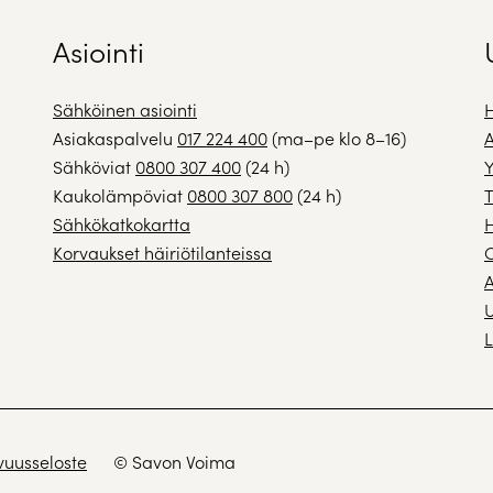
Asiointi
Sähköinen asiointi
H
Asiakaspalvelu
017 224 400
(ma–pe klo 8–16)
A
Sähköviat
0800 307 400
(24 h)
Y
Kaukolämpöviat
0800 307 800
(24 h)
T
Sähkökatkokartta
H
Korvaukset häiriötilanteissa
A
U
L
vuusseloste
© Savon Voima