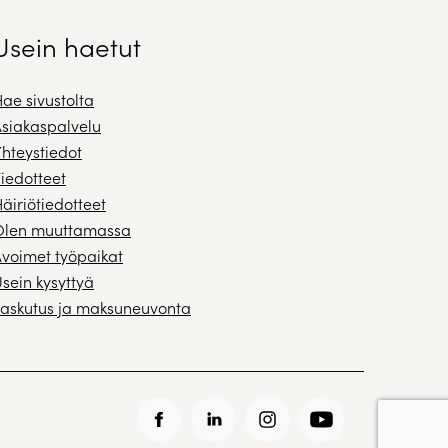
Usein haetut
ae sivustolta
siakaspalvelu
hteystiedot
iedotteet
äiriötiedotteet
Olen muuttamassa
voimet työpaikat
sein kysyttyä
askutus ja maksuneuvonta