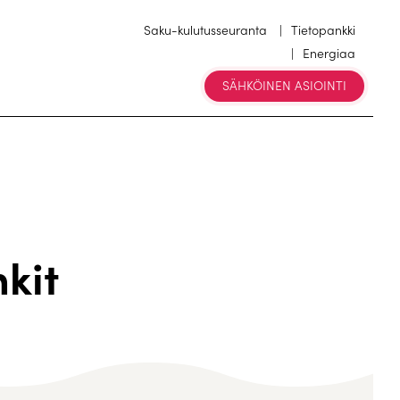
Saku-kulutusseuranta
Tietopankki
Energiaa
SÄHKÖINEN ASIOINTI
nkit