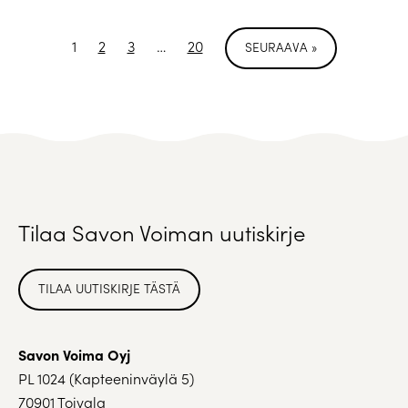
1
2
3
…
20
SEURAAVA »
Tilaa Savon Voiman uutiskirje
TILAA UUTISKIRJE TÄSTÄ
Savon Voima Oyj
PL 1024 (Kapteeninväylä 5)
70901 Toivala