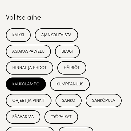
Valitse aihe
KAIKKI
AJANKOHTAISTA
ASIAKASPALVELU
BLOGI
HINNAT JA EHDOT
HÄIRIÖT
KAUKOLÄMPÖ
KUMPPANUUS
OHJEET JA VINKIT
SÄHKÖ
SÄHKÖPULA
SÄÄVARMA
TYÖPAIKAT