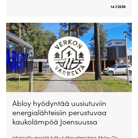
14.7.2026
Abloy hyödyntää uusiutuviin
energialähteisiin perustuvaa
kaukolämpöä Joensuussa
Jokaiselle meistä tuttu lukkovalmistaja Abloy Oy