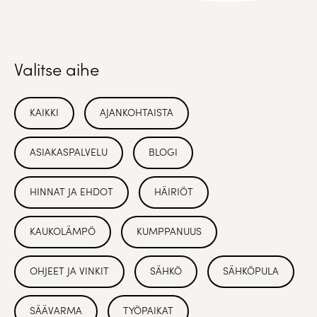
Valitse aihe
KAIKKI
AJANKOHTAISTA
ASIAKASPALVELU
BLOGI
HINNAT JA EHDOT
HÄIRIÖT
KAUKOLÄMPÖ
KUMPPANUUS
OHJEET JA VINKIT
SÄHKÖ
SÄHKÖPULA
SÄÄVARMA
TYÖPAIKAT