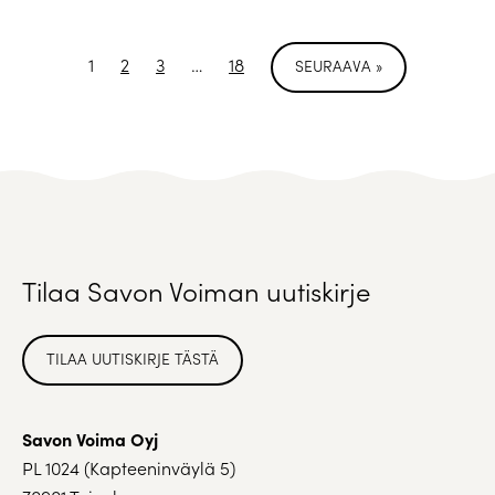
1
2
3
…
18
SEURAAVA »
Tilaa Savon Voiman uutiskirje
TILAA UUTISKIRJE TÄSTÄ
Savon Voima Oyj
PL 1024 (Kapteeninväylä 5)