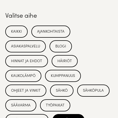
Valitse aihe
KAIKKI
AJANKOHTAISTA
ASIAKASPALVELU
BLOGI
HINNAT JA EHDOT
HÄIRIÖT
KAUKOLÄMPÖ
KUMPPANUUS
OHJEET JA VINKIT
SÄHKÖ
SÄHKÖPULA
SÄÄVARMA
TYÖPAIKAT