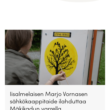
Iisalmelaisen Marjo Vornasen
sähkökaappitaide ilahduttaa
Mäkikadun varrella