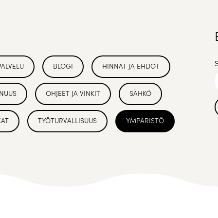
PALVELU
BLOGI
HINNAT JA EHDOT
NUUS
OHJEET JA VINKIT
SÄHKÖ
KAT
TYÖTURVALLISUUS
YMPÄRISTÖ