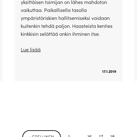
yksittäisen toimijan on lähes mahdoton
vaikuttaa. Paikallisella tasolla
ympäristöriskien hallitsemiseksi voidaan
kuitenkin tehdä paljon. Haasteista kenties
kinkkisin selättää onkin ihminen itse.
Lue lisää
17.1.2019
1
…
16
17
18
« EDELLINEN