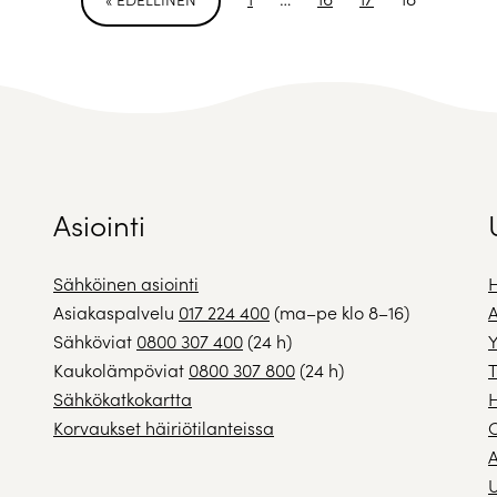
Asiointi
Sähköinen asiointi
H
Asiakaspalvelu
017 224 400
(ma–pe klo 8–16)
A
Sähköviat
0800 307 400
(24 h)
Y
Kaukolämpöviat
0800 307 800
(24 h)
T
Sähkökatkokartta
H
Korvaukset häiriötilanteissa
A
U