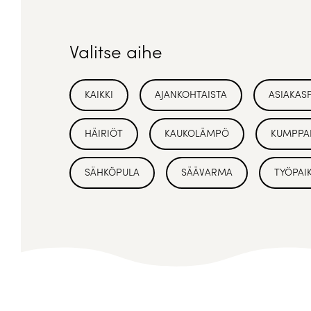
Valitse aihe
KAIKKI
AJANKOHTAISTA
ASIAKAS
HÄIRIÖT
KAUKOLÄMPÖ
KUMPPA
SÄHKÖPULA
SÄÄVARMA
TYÖPAI