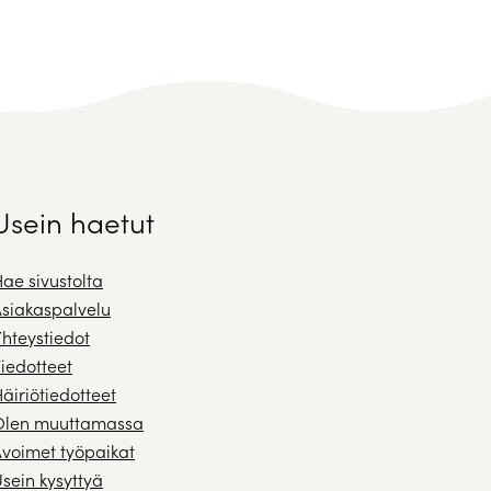
Usein haetut
ae sivustolta
siakaspalvelu
hteystiedot
iedotteet
äiriötiedotteet
Olen muuttamassa
voimet työpaikat
sein kysyttyä