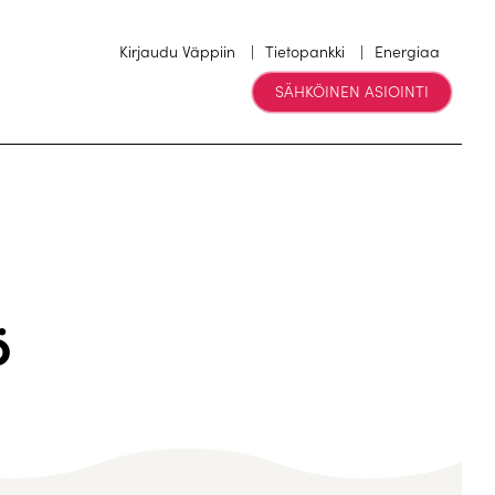
Kirjaudu Väppiin
Tietopankki
Energiaa
SÄHKÖINEN ASIOINTI
ö