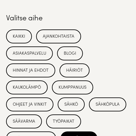
Valitse aihe
KAIKKI
AJANKOHTAISTA
ASIAKASPALVELU
BLOGI
HINNAT JA EHDOT
HÄIRIÖT
KAUKOLÄMPÖ
KUMPPANUUS
OHJEET JA VINKIT
SÄHKÖ
SÄHKÖPULA
SÄÄVARMA
TYÖPAIKAT