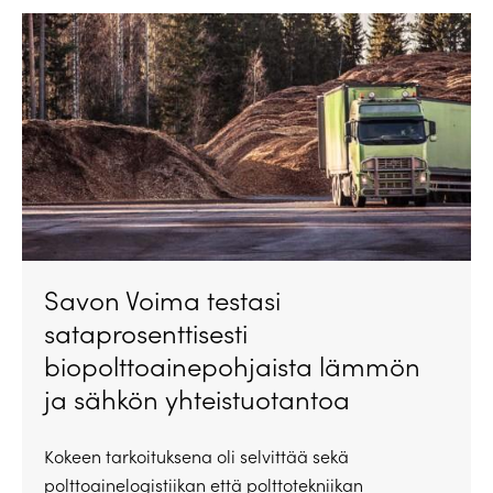
Savon Voima testasi
sataprosenttisesti
biopolttoainepohjaista lämmön
ja sähkön yhteistuotantoa
Kokeen tarkoituksena oli selvittää sekä
polttoainelogistiikan että polttotekniikan