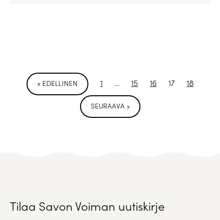
1
…
15
16
17
18
« EDELLINEN
SEURAAVA »
Tilaa Savon Voiman uutiskirje