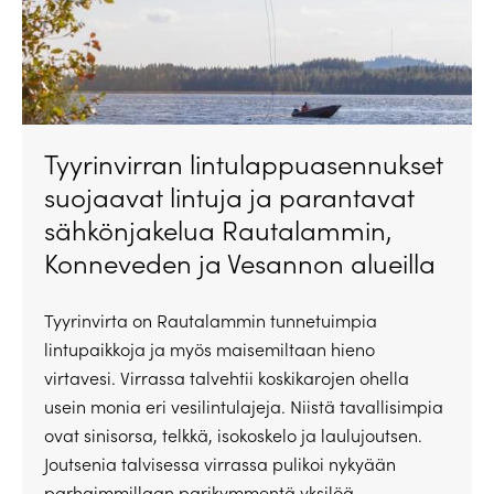
Tyyrinvirran lintulappuasennukset
suojaavat lintuja ja parantavat
sähkönjakelua Rautalammin,
Konneveden ja Vesannon alueilla
Tyyrinvirta on Rautalammin tunnetuimpia
lintupaikkoja ja myös maisemiltaan hieno
virtavesi. Virrassa talvehtii koskikarojen ohella
usein monia eri vesilintulajeja. Niistä tavallisimpia
ovat sinisorsa, telkkä, isokoskelo ja laulujoutsen.
Joutsenia talvisessa virrassa pulikoi nykyään
parhaimmillaan parikymmentä yksilöä.