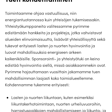
Toimintaamme ohjaa vastuullisuus, niin
energiantuotannossa kuin yhteisöjen tukemisessakin.
Yhteistyökumppaneita valitessamme pyrimme
edistämään hankkeita ja projekteja, jotka vahvistavat
alueiden elinvoimaisuutta, lisäävät yhteisöllisyyttä sekä
tukevat erityisesti lasten ja nuorten hyvinvointia ja
luovat mahdollisuuksia energiseen arkeen
kaikenikäisille. Sponsorointi- ja yhteistyötuki on keino
edistää hyvinvointia siellä, missä asiakkaammekin ovat.
Pyrimme hajauttamaan vuosittain jakamamme tuen
mahdollisimman laajasti koko toimialueellemme.
Kohdennamme tukemme erityisesti:
Lasten ja nuorten liikuntaan, kuten esimerkiksi
liikuntakerhotoimintaan, nuorten urheiluvuoroihin,
harrastuspaikkojen mahdollistamiseen ja liikunta- ja