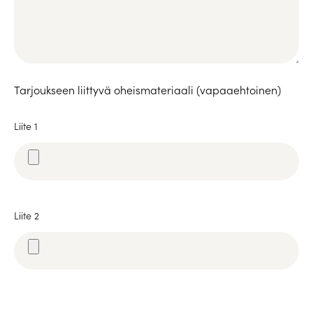
Tarjoukseen liittyvä oheismateriaali (vapaaehtoinen)
Liite 1
Liite 2
Please leave this field empty.