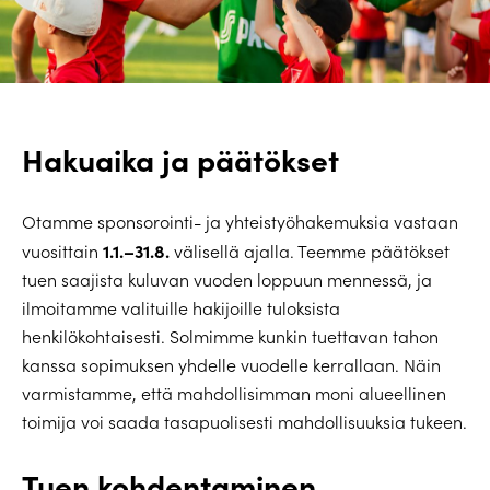
Hakuaika ja päätökset
Otamme sponsorointi- ja yhteistyöhakemuksia vastaan
1.1.–31.8.
vuosittain
välisellä ajalla. Teemme päätökset
tuen saajista kuluvan vuoden loppuun mennessä, ja
ilmoitamme valituille hakijoille tuloksista
henkilökohtaisesti. Solmimme kunkin tuettavan tahon
kanssa sopimuksen yhdelle vuodelle kerrallaan. Näin
varmistamme, että mahdollisimman moni alueellinen
toimija voi saada tasapuolisesti mahdollisuuksia tukeen.
Tuen kohdentaminen