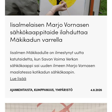
Iisalmelaisen Marjo Vornasen
sähkökaappitaide ilahduttaa
Mäkikadun varrella
Iisalmen Mäkikadulle on ilmestynyt uutta
katutaidetta, kun Savon Voima Verkon
sähkökaappi sai uuden ilmeen Marjo Vornasen
maalatessa kotikadun sähkökaapin.
Lue lisää
AJANKOHTAISTA
,
KUMPPANUUS
,
YMPÄRISTÖ
4.8.2026