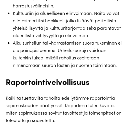
harrastusvälineisiin.
Kulttuuriin ja alueelliseen elinvoimaan. Näitä voivat
olla esimerkiksi hankkeet, jotka lisäävät paikallista
yhteisöllisyyttä ja kulttuuritarjontaa sekä parantavat
alueellista viihtyvyyttä ja elinvoimaa.
Aikuisurheilun tai -harrastamisen suora tukeminen ei
ole painopisteemme. Urheiluseuroja voidaan
kuitenkin tukea, mikäli rahoitus osoitetaan
nimenomaan seuran lasten ja nuorten toimintaan.
Raportointivelvollisuus
Kaikilta tuettavilta tahoilta edellytämme raportointia
sopimuskauden päättyessä. Raportissa tulee kuvata,
miten sopimuksessa sovitut tavoitteet ja toimenpiteet on
toteutettu ja saavutettu.