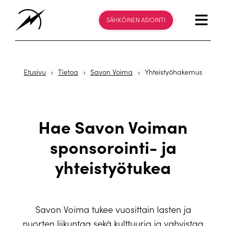
SÄHKÖINEN ASIOINTI
Etusivu
›
Tietoa
›
Savon Voima
›
Yhteistyöhakemus
Hae Savon Voiman
sponsorointi- ja
yhteistyötukea
Savon Voima tukee vuosittain lasten ja
nuorten liikuntaa sekä kulttuuria ja vahvistaa