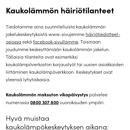
Kaukolämmön häiriötilanteet
Tiedotamme aina suunnitelluista kaukolämmön
jakelukeskeytyksistä www-sivujemme
häiriötiedotteet-
osiossa
sekä
facebook-sivullamme
. Toisinaan
joudumme keskeyttämään kaukolämmön jakelun.
Tällaisia tilanteita ovat esimerkiksi
kaukolämpöverkoston korjaustyöt tai uusien asiakkaiden
liittäminen kaukolämpöverkkoon. Keskeytykset ovat
yleensä lyhytaikaisia.
Kaukolämmön maksuton vikapäivystys
palvelee
0800 307 800
numerossa
vuorokauden ympäri.
Hyvä muistaa
kaukolämpökeskeytyksen aikana: