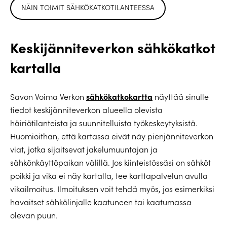
NÄIN TOIMIT SÄHKÖKATKOTILANTEESSA
Keskijänniteverkon sähkökatkot
kartalla
sähkökatkokartta
Savon Voima Verkon
näyttää sinulle
tiedot keskijänniteverkon alueella olevista
häiriötilanteista ja suunnitelluista työkeskeytyksistä.
Huomioithan, että kartassa eivät näy pienjänniteverkon
viat, jotka sijaitsevat jakelumuuntajan ja
sähkönkäyttöpaikan välillä. Jos kiinteistössäsi on sähköt
poikki ja vika ei näy kartalla, tee karttapalvelun avulla
vikailmoitus. Ilmoituksen voit tehdä myös, jos esimerkiksi
havaitset sähkölinjalle kaatuneen tai kaatumassa
olevan puun.