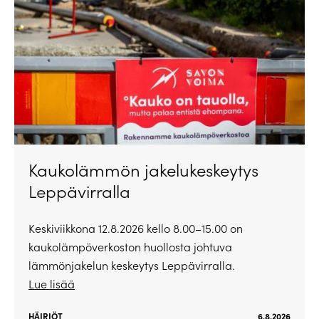
Kaukolämmön jakelukeskeytys
Leppävirralla
Keskiviikkona 12.8.2026 kello 8.00–15.00 on
kaukolämpöverkoston huollosta johtuva
lämmönjakelun keskeytys Leppävirralla.
Lue lisää
HÄIRIÖT
6.8.2026