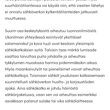
suurhäiriötilanteissa voi käydä niin, että viestien lähetys
ei onnistu sähköverkon kytkentätilanteiden jatkuvasti
muuttuessa.
Suurin osa keskeytyksistä aiheutuu luonnonilmiöistä.
Ukonilman yhteydessä esiintyvät yksittäiset
salamaniskut ja kova tuuli ovat kesäisin yleisimpiä
sähkökatkoksien syitä. Talvisin taas märkä lumisade
saattaa taivuttaa puita johdoille ja aiheuttaa
tykkylumen muodossa harmia pidemmäksikin aikaa.
Myös maankaivutyöt tai pieneläimet voivat aiheuttaa
sähkökatkoja. Toisinaan sähköt joudutaan katkaisemaan
suunnitellusti sähköverkon huolto- ja korjaustöiden
ajaksi. Aina sähkökatko ei johdu häiriöstä
sähkönjakelussa, vaan sen voi aiheuttaa esimerkiksi
asiakkaan palanut sulake tai vika sähkölaitteessa.