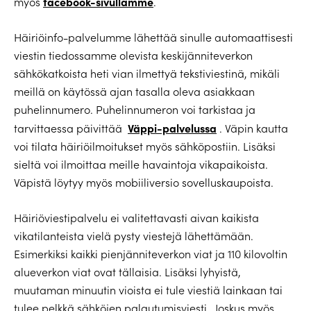
facebook-sivullamme
myös
.
Häiriöinfo-palvelumme lähettää sinulle automaattisesti
viestin tiedossamme olevista keskijänniteverkon
sähkökatkoista heti vian ilmettyä tekstiviestinä, mikäli
meillä on käytössä ajan tasalla oleva asiakkaan
puhelinnumero. Puhelinnumeron voi tarkistaa ja
Väppi-palvelussa
tarvittaessa päivittää
. Väpin kautta
voi tilata häiriöilmoitukset myös sähköpostiin. Lisäksi
sieltä voi ilmoittaa meille havaintoja vikapaikoista.
Väpistä löytyy myös mobiiliversio sovelluskaupoista.
Häiriöviestipalvelu ei valitettavasti aivan kaikista
vikatilanteista vielä pysty viestejä lähettämään.
Esimerkiksi kaikki pienjänniteverkon viat ja 110 kilovoltin
alueverkon viat ovat tällaisia. Lisäksi lyhyistä,
muutaman minuutin vioista ei tule viestiä lainkaan tai
tulee pelkkä sähköjen palautumisviesti. Joskus myös