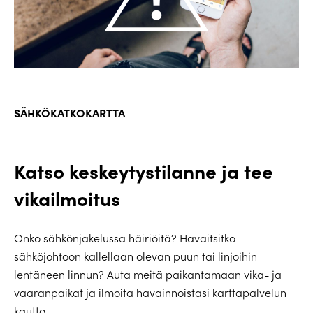
SÄHKÖKATKOKARTTA
Katso keskeytystilanne ja tee
vikailmoitus
Onko sähkönjakelussa häiriöitä? Havaitsitko
sähköjohtoon kallellaan olevan puun tai linjoihin
lentäneen linnun? Auta meitä paikantamaan vika- ja
vaaranpaikat ja ilmoita havainnoistasi karttapalvelun
kautta.