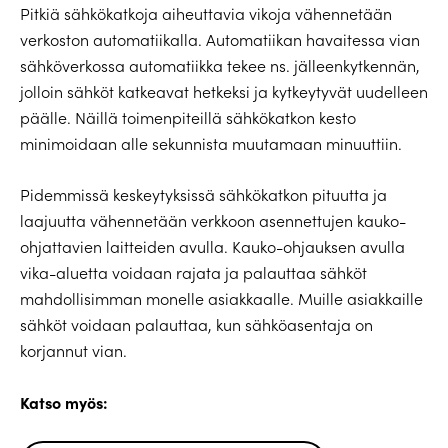
Pitkiä sähkökatkoja aiheuttavia vikoja vähennetään
verkoston automatiikalla. Automatiikan havaitessa vian
sähköverkossa automatiikka tekee ns. jälleenkytkennän,
jolloin sähköt katkeavat hetkeksi ja kytkeytyvät uudelleen
päälle. Näillä toimenpiteillä sähkökatkon kesto
minimoidaan alle sekunnista muutamaan minuuttiin.
Pidemmissä keskeytyksissä sähkökatkon pituutta ja
laajuutta vähennetään verkkoon asennettujen kauko-
ohjattavien laitteiden avulla. Kauko-ohjauksen avulla
vika-aluetta voidaan rajata ja palauttaa sähköt
mahdollisimman monelle asiakkaalle. Muille asiakkaille
sähköt voidaan palauttaa, kun sähköasentaja on
korjannut vian.
Katso myös: