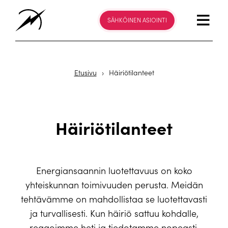
SÄHKÖINEN ASIOINTI
Etusivu
›
Häiriötilanteet
Häiriötilanteet
Energiansaannin luotettavuus on koko
yhteiskunnan toimivuuden perusta. Meidän
tehtävämme on mahdollistaa se luotettavasti
ja turvallisesti. Kun häiriö sattuu kohdalle,
reagoimme heti ja tiedotamme nopeasti.