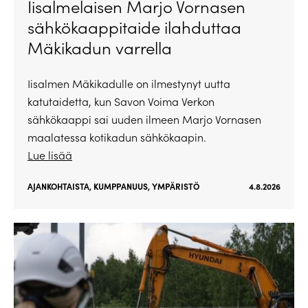
Iisalmelaisen Marjo Vornasen
sähkökaappitaide ilahduttaa
Mäkikadun varrella
Iisalmen Mäkikadulle on ilmestynyt uutta
katutaidetta, kun Savon Voima Verkon
sähkökaappi sai uuden ilmeen Marjo Vornasen
maalatessa kotikadun sähkökaapin.
Lue lisää
AJANKOHTAISTA
,
KUMPPANUUS
,
YMPÄRISTÖ
4.8.2026