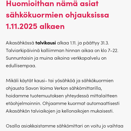
Huomioithan nämä asiat
sähkökuormien ohjauksissa
1.11.2025 alkaen
talvikausi
Aikasähkössä
alkaa 1.11. ja päättyy 31.3.
Talviarkipäivinä kalliimman hinnan aikaa on klo 7–22.
Sunnuntaisin ja muina aikoina verkkopalvelu on
edullisempaa.
Mikäli käytät kausi- tai yösähköä ja sähkökuormien
ohjausta Savon Voima Verkon sähkömittarilla,
hoidamme tuotemuutoksen yhteydessä mittalaitteen
etäohjelmoinnin. Ohjaamme kuormat automaattisesti
Aikasähkön talviaikojen ja kellonaikojen mukaisesti.
Osalla asiakkaistamme sähkömittari on voitu jo vaihtaa