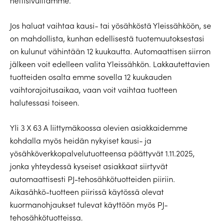
nettisivuiltamme.
Jos haluat vaihtaa kausi- tai yösähköstä Yleissähköön, se
on mahdollista, kunhan edellisestä tuotemuutoksestasi
on kulunut vähintään 12 kuukautta. Automaattisen siirron
jälkeen voit edelleen valita Yleissähkön. Lakkautettavien
tuotteiden osalta emme sovella 12 kuukauden
vaihtorajoitusaikaa, vaan voit vaihtaa tuotteen
halutessasi toiseen.
Yli 3 X 63 A liittymäkoossa olevien asiakkaidemme
kohdalla myös heidän nykyiset kausi- ja
yösähköverkkopalvelutuotteensa päättyvät 1.11.2025,
jonka yhteydessä kyseiset asiakkaat siirtyvät
automaattisesti PJ-tehosähkötuotteiden piiriin.
Aikasähkö-tuotteen piirissä käytössä olevat
kuormanohjaukset tulevat käyttöön myös PJ-
tehosähkötuotteissa.