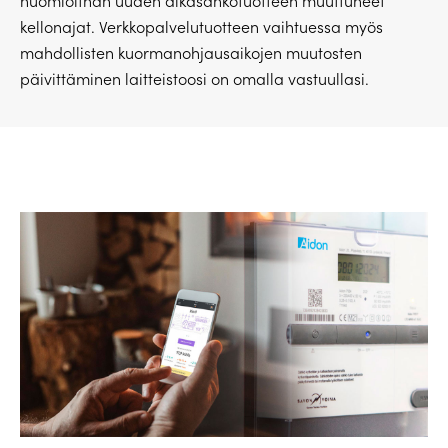
huomioithan uuden aikasähkötuotteen muuttuneet
kellonajat. Verkkopalvelutuotteen vaihtuessa myös
mahdollisten kuormanohjausaikojen muutosten
päivittäminen laitteistoosi on omalla vastuullasi.