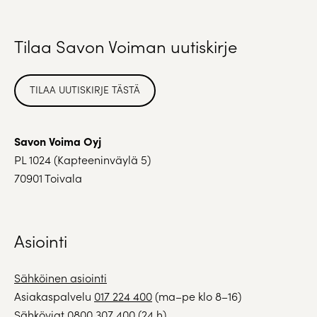
Tilaa Savon Voiman uutiskirje
TILAA UUTISKIRJE TÄSTÄ
Savon Voima Oyj
PL 1024 (Kapteeninväylä 5)
70901 Toivala
Asiointi
Sähköinen asiointi
Asiakaspalvelu
017 224 400
(ma–pe klo 8–16)
Sähköviat
0800 307 400
(24 h)