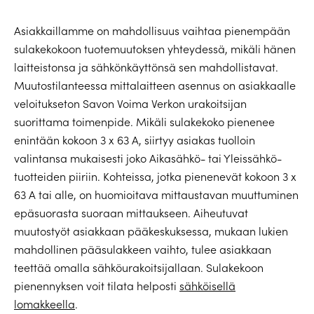
Asiakkaillamme on mahdollisuus vaihtaa pienempään
sulakekokoon tuotemuutoksen yhteydessä, mikäli hänen
laitteistonsa ja sähkönkäyttönsä sen mahdollistavat.
Muutostilanteessa mittalaitteen asennus on asiakkaalle
veloitukseton Savon Voima Verkon urakoitsijan
suorittama toimenpide. Mikäli sulakekoko pienenee
enintään kokoon 3 x 63 A, siirtyy asiakas tuolloin
valintansa mukaisesti joko Aikasähkö- tai Yleissähkö-
tuotteiden piiriin. Kohteissa, jotka pienenevät kokoon 3 x
63 A tai alle, on huomioitava mittaustavan muuttuminen
epäsuorasta suoraan mittaukseen. Aiheutuvat
muutostyöt asiakkaan pääkeskuksessa, mukaan lukien
mahdollinen pääsulakkeen vaihto, tulee asiakkaan
teettää omalla sähköurakoitsijallaan. Sulakekoon
pienennyksen voit tilata helposti
sähköisellä
lomakkeella
.