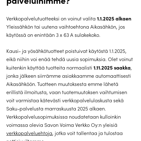
palveluihimme?
1.1.2025 alkaen
Verkkopalvelutuotteeksi on voinut valita
Yleissähkön tai uutena vaihtoehtona Aikasähkön, jos
käytössä on enintään 3 x 63 A sulakekoko.
Kausi- ja yösähkötuotteet poistuivat käytöstä 1.1.2025,
eikä niihin voi enää tehdä uusia sopimuksia. Olet voinut
1.11.2025 saakka
kuitenkin käyttää tuotteita normaalisti
,
jonka jälkeen siirrämme asiakkaamme automaattisesti
Aikasähköön. Tuotteen muutoksesta emme lähetä
erillistä ilmoitusta, vaan tuotemuutoksen vaihtumisen
voit varmistaa kätevästi verkkopalvelulaskusta sekä
Saku-palvelusta marraskuusta 2025 alkaen.
Verkkopalvelusopimuksissa noudatetaan kulloinkin
voimassa olevia Savon Voima Verkko Oy:n yleisiä
verkkopalveluehtoja
, jotka voit tallentaa ja tulostaa