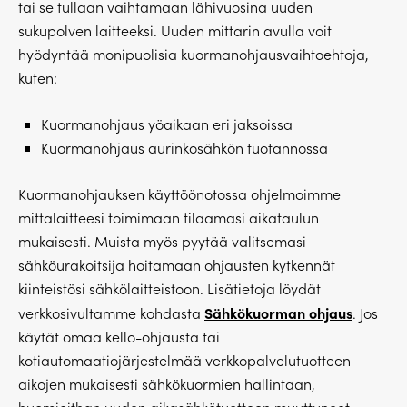
tai se tullaan vaihtamaan lähivuosina uuden
sukupolven laitteeksi. Uuden mittarin avulla voit
hyödyntää monipuolisia kuormanohjausvaihtoehtoja,
kuten:
Kuormanohjaus yöaikaan eri jaksoissa
Kuormanohjaus aurinkosähkön tuotannossa
Kuormanohjauksen käyttöönotossa ohjelmoimme
mittalaitteesi toimimaan tilaamasi aikataulun
mukaisesti. Muista myös pyytää valitsemasi
sähköurakoitsija hoitamaan ohjausten kytkennät
kiinteistösi sähkölaitteistoon. Lisätietoja löydät
Sähkökuorman ohjaus
verkkosivultamme kohdasta
. Jos
käytät omaa kello-ohjausta tai
kotiautomaatiojärjestelmää verkkopalvelutuotteen
aikojen mukaisesti sähkökuormien hallintaan,