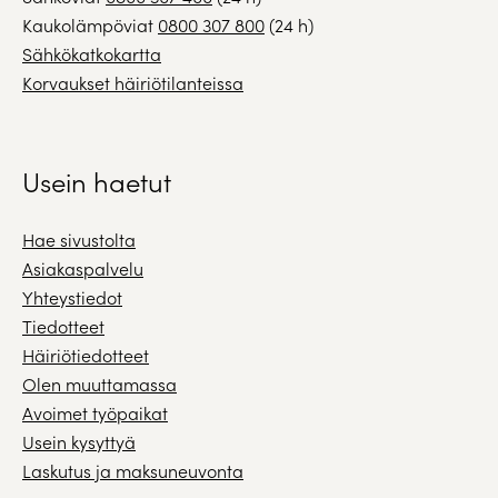
Kaukolämpöviat
0800 307 800
(24 h)
Sähkökatkokartta
Korvaukset häiriötilanteissa
Usein haetut
Hae sivustolta
Asiakaspalvelu
Yhteystiedot
Tiedotteet
Häiriötiedotteet
Olen muuttamassa
Avoimet työpaikat
Usein kysyttyä
Laskutus ja maksuneuvonta