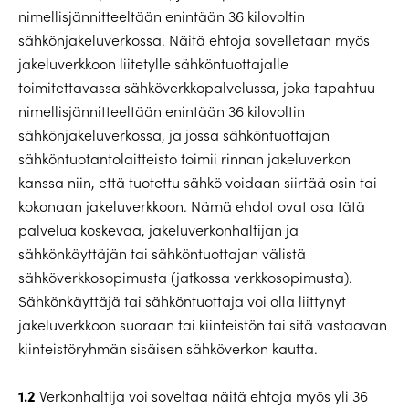
nimellisjännitteeltään enintään 36 kilovoltin
sähkönjakeluverkossa. Näitä ehtoja sovelletaan myös
jakeluverkkoon liitetylle sähköntuottajalle
toimitettavassa sähköverkkopalvelussa, joka tapahtuu
nimellisjännitteeltään enintään 36 kilovoltin
sähkönjakeluverkossa, ja jossa sähköntuottajan
sähköntuotantolaitteisto toimii rinnan jakeluverkon
kanssa niin, että tuotettu sähkö voidaan siirtää osin tai
kokonaan jakeluverkkoon. Nämä ehdot ovat osa tätä
palvelua koskevaa, jakeluverkonhaltijan ja
sähkönkäyttäjän tai sähköntuottajan välistä
sähköverkkosopimusta (jatkossa verkkosopimusta).
Sähkönkäyttäjä tai sähköntuottaja voi olla liittynyt
jakeluverkkoon suoraan tai kiinteistön tai sitä vastaavan
kiinteistöryhmän sisäisen sähköverkon kautta.
1.2
Verkonhaltija voi soveltaa näitä ehtoja myös yli 36