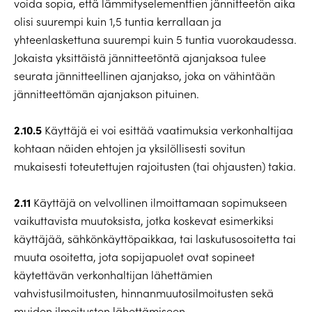
voida sopia, että lämmityselementtien jännitteetön aika
olisi suurempi kuin 1,5 tuntia kerrallaan ja
yhteenlaskettuna suurempi kuin 5 tuntia vuorokaudessa.
Jokaista yksittäistä jännitteetöntä ajanjaksoa tulee
seurata jännitteellinen ajanjakso, joka on vähintään
jännitteettömän ajanjakson pituinen.
2.10.5
Käyttäjä ei voi esittää vaatimuksia verkonhaltijaa
kohtaan näiden ehtojen ja yksilöllisesti sovitun
mukaisesti toteutettujen rajoitusten (tai ohjausten) takia.
2.11
Käyttäjä on velvollinen ilmoittamaan sopimukseen
vaikuttavista muutoksista, jotka koskevat esimerkiksi
käyttäjää, sähkönkäyttöpaikkaa, tai laskutusosoitetta tai
muuta osoitetta, jota sopijapuolet ovat sopineet
käytettävän verkonhaltijan lähettämien
vahvistusilmoitusten, hinnanmuutosilmoitusten sekä
muiden ilmoitusten lähettämiseen.