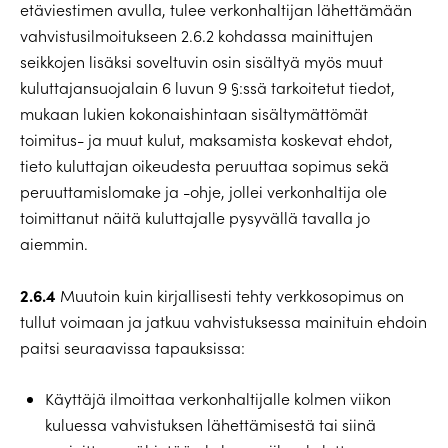
etäviestimen avulla, tulee verkonhaltijan lähettämään
vahvistusilmoitukseen 2.6.2 kohdassa mainittujen
seikkojen lisäksi soveltuvin osin sisältyä myös muut
kuluttajansuojalain 6 luvun 9 §:ssä tarkoitetut tiedot,
mukaan lukien kokonaishintaan sisältymättömät
toimitus- ja muut kulut, maksamista koskevat ehdot,
tieto kuluttajan oikeudesta peruuttaa sopimus sekä
peruuttamislomake ja -ohje, jollei verkonhaltija ole
toimittanut näitä kuluttajalle pysyvällä tavalla jo
aiemmin.
2.6.4
Muutoin kuin kirjallisesti tehty verkkosopimus on
tullut voimaan ja jatkuu vahvistuksessa mainituin ehdoin
paitsi seuraavissa tapauksissa:
Käyttäjä ilmoittaa verkonhaltijalle kolmen viikon
kuluessa vahvistuksen lähettämisestä tai siinä