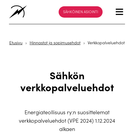
SÄHKÖINEN ASIOINTI
Etusivu
›
Hinnastot ja sopimusehdot
›
Verkkopalveluehdot
Sähkön
verkkopalveluehdot
Energiateollisuus ry:n suosittelemat
verkkopalveluehdot (VPE 2024) 1.12.2024
alkaen