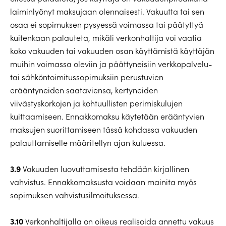
laiminlyönyt maksujaan olennaisesti. Vakuutta tai sen
osaa ei sopimuksen pysyessä voimassa tai päätyttyä
kuitenkaan palauteta, mikäli verkonhaltija voi vaatia
koko vakuuden tai vakuuden osan käyttämistä käyttäjän
muihin voimassa oleviin ja päättyneisiin verkkopalvelu-
tai sähköntoimitussopimuksiin perustuvien
erääntyneiden saataviensa, kertyneiden
viivästyskorkojen ja kohtuullisten perimiskulujen
kuittaamiseen. Ennakkomaksu käytetään erääntyvien
maksujen suorittamiseen tässä kohdassa vakuuden
palauttamiselle määritellyn ajan kuluessa.
3.9
Vakuuden luovuttamisesta tehdään kirjallinen
vahvistus. Ennakkomaksusta voidaan mainita myös
sopimuksen vahvistusilmoituksessa.
3.10
Verkonhaltijalla on oikeus realisoida annettu vakuus