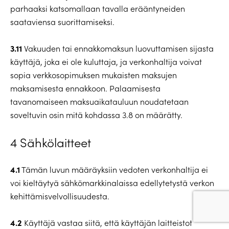
parhaaksi katsomallaan tavalla erääntyneiden
saataviensa suorittamiseksi.
3.11
Vakuuden tai ennakkomaksun luovuttamisen sijasta
käyttäjä, joka ei ole kuluttaja, ja verkonhaltija voivat
sopia verkkosopimuksen mukaisten maksujen
maksamisesta ennakkoon. Palaamisesta
tavanomaiseen maksuaikatauluun noudatetaan
soveltuvin osin mitä kohdassa 3.8 on määrätty.
4 Sähkölaitteet
4.1
Tämän luvun määräyksiin vedoten verkonhaltija ei
voi kieltäytyä sähkömarkkinalaissa edellytetystä verkon
kehittämisvelvollisuudesta.
4.2
Käyttäjä vastaa siitä, että käyttäjän laitteistot