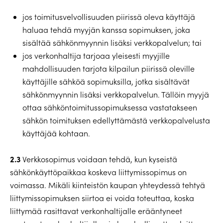
jos toimitusvelvollisuuden piirissä oleva käyttäjä
haluaa tehdä myyjän kanssa sopimuksen, joka
sisältää sähkönmyynnin lisäksi verkkopalvelun; tai
jos verkonhaltija tarjoaa yleisesti myyjille
mahdollisuuden tarjota kilpailun piirissä oleville
käyttäjille sähköä sopimuksilla, jotka sisältävät
sähkönmyynnin lisäksi verkkopalvelun. Tällöin myyjä
ottaa sähköntoimitussopimuksessa vastatakseen
sähkön toimituksen edellyttämästä verkkopalvelusta
käyttäjää kohtaan.
2.3
Verkkosopimus voidaan tehdä, kun kyseistä
sähkönkäyttöpaikkaa koskeva liittymissopimus on
voimassa. Mikäli kiinteistön kaupan yhteydessä tehtyä
liittymissopimuksen siirtoa ei voida toteuttaa, koska
liittymää rasittavat verkonhaltijalle erääntyneet