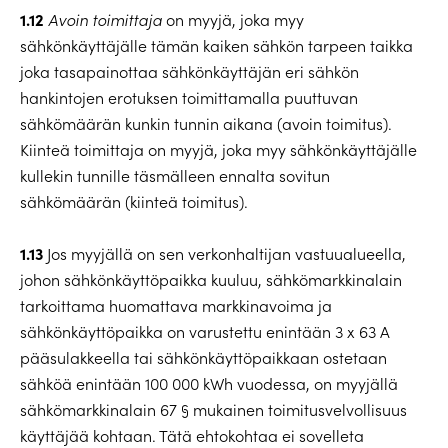
1.12
Avoin toimittaja
on myyjä, joka myy
sähkönkäyttäjälle tämän kaiken sähkön tarpeen taikka
joka tasapainottaa sähkönkäyttäjän eri sähkön
hankintojen erotuksen toimittamalla puuttuvan
sähkömäärän kunkin tunnin aikana (avoin toimitus).
Kiinteä toimittaja on myyjä, joka myy sähkönkäyttäjälle
kullekin tunnille täsmälleen ennalta sovitun
sähkömäärän (kiinteä toimitus).
1.13
Jos myyjällä on sen verkonhaltijan vastuualueella,
johon sähkönkäyttöpaikka kuuluu, sähkömarkkinalain
tarkoittama huomattava markkinavoima ja
sähkönkäyttöpaikka on varustettu enintään 3 x 63 A
pääsulakkeella tai sähkönkäyttöpaikkaan ostetaan
sähköä enintään 100 000 kWh vuodessa, on myyjällä
sähkömarkkinalain 67 § mukainen toimitusvelvollisuus
käyttäjää kohtaan. Tätä ehtokohtaa ei sovelleta