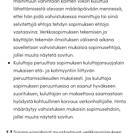
mainittuun vähintään kolmen viikon kuluttua
lähettämisestä olevaan määräpäivään mennessä,
ettei hän pidä vahvistuksessa mainittuja tai siinä
selvitettyjä ehtoja tehdyn sopimuksen ehtoja
vastaavina. Verkkosopimuksen tekemisen ja
käyttäjän tekemän ilmoituksen välisenä aikana
sovelletaan vahvistuksen mukaisia sopimusehtoja,
jollei muuta näytetä sovitun.
Kuluttaja peruuttaa sopimuksen kuluttajansuojalain
mukaisen etä- ja kotimyyntiin liittyvän
peruuttamisoikeuden mukaisesti. Jos kuluttaja
sopimuksen peruuntuessa on saanut hyväkseen
suorituksen, kuluttajan on maksettava saamastaan
hyödystä kohtuullinen korvaus verkonhaltijalle. Hinta
määräytyy vahvistuksen mukaisin sopimusehdoin,
jollei muuta näytetä sovitun.
2.7
Sopimusasiakirjat muodostavat verkkosopimuksen