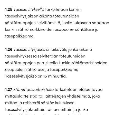
1.25
Taseselvityksellä
tarkoitetaan kunkin
taseselvitysjakson aikana toteutuneiden
sähkökauppojen selvittämistä, jonka tuloksena saadaan
kunkin sähkömarkkinoiden osapuolen sähkötase ja
tasepoikkeama.
1.26
Taseselvitysjakso
on aikaväli, jonka aikana
taseselvityksessä selvitetään toteutuneiden
sähkökauppojen perusteella kunkin sähkömarkkinoiden
osapuolen sähkötase ja tasepoikkeama.
Taseselvitysjakso on 15 minuuttia.
1.27
Etämittauslaitteistolla
tarkoitetaan etäluettavaa
mittauslaitteistoa tai laitteistojen yhdistelmää, joka
mittaa ja rekisteröi sähkön kulutuksen
taseselvitysjaksoittain tai tunneittain ja jonka