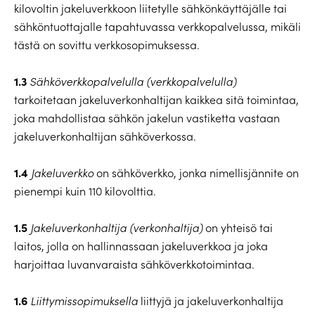
kilovoltin jakeluverkkoon liitetylle sähkönkäyttäjälle tai
sähköntuottajalle tapahtuvassa verkkopalvelussa, mikäli
tästä on sovittu verkkosopimuksessa.
1.3
Sähköverkkopalvelulla (verkkopalvelulla)
tarkoitetaan jakeluverkonhaltijan kaikkea sitä toimintaa,
joka mahdollistaa sähkön jakelun vastiketta vastaan
jakeluverkonhaltijan sähköverkossa.
1.4
Jakeluverkko
on sähköverkko, jonka nimellisjännite on
pienempi kuin 110 kilovolttia.
1.5
Jakeluverkonhaltija (verkonhaltija)
on yhteisö tai
laitos, jolla on hallinnassaan jakeluverkkoa ja joka
harjoittaa luvanvaraista sähköverkkotoimintaa.
1.6
Liittymissopimuksella
liittyjä ja jakeluverkonhaltija