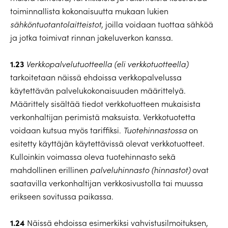
toiminnallista kokonaisuutta mukaan lukien
sähköntuotantolaitteistot
, joilla voidaan tuottaa sähköä
ja jotka toimivat rinnan jakeluverkon kanssa.
1.23
Verkkopalvelutuotteella (eli verkkotuotteella)
tarkoitetaan näissä ehdoissa verkkopalvelussa
käytettävän palvelukokonaisuuden määrittelyä.
Määrittely sisältää tiedot verkkotuotteen mukaisista
verkonhaltijan perimistä maksuista. Verkkotuotetta
voidaan kutsua myös tariffiksi.
Tuotehinnastossa
on
esitetty käyttäjän käytettävissä olevat verkkotuotteet.
Kulloinkin voimassa oleva tuotehinnasto sekä
mahdollinen erillinen
palveluhinnasto (hinnastot)
ovat
saatavilla verkonhaltijan verkkosivustolla tai muussa
erikseen sovitussa paikassa.
1.24
Näissä ehdoissa esimerkiksi vahvistusilmoituksen,