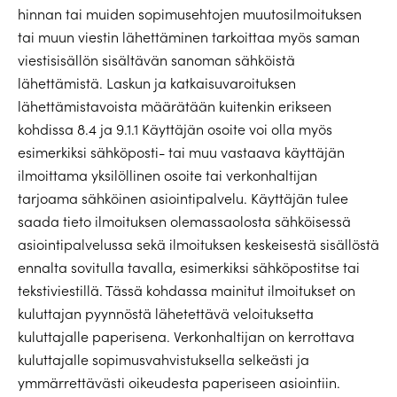
hinnan tai muiden sopimusehtojen muutosilmoituksen
tai muun viestin lähettäminen tarkoittaa myös saman
viestisisällön sisältävän sanoman sähköistä
lähettämistä. Laskun ja katkaisuvaroituksen
lähettämistavoista määrätään kuitenkin erikseen
kohdissa 8.4 ja 9.1.1 Käyttäjän osoite voi olla myös
esimerkiksi sähköposti- tai muu vastaava käyttäjän
ilmoittama yksilöllinen osoite tai verkonhaltijan
tarjoama sähköinen asiointipalvelu. Käyttäjän tulee
saada tieto ilmoituksen olemassaolosta sähköisessä
asiointipalvelussa sekä ilmoituksen keskeisestä sisällöstä
ennalta sovitulla tavalla, esimerkiksi sähköpostitse tai
tekstiviestillä. Tässä kohdassa mainitut ilmoitukset on
kuluttajan pyynnöstä lähetettävä veloituksetta
kuluttajalle paperisena. Verkonhaltijan on kerrottava
kuluttajalle sopimusvahvistuksella selkeästi ja
ymmärrettävästi oikeudesta paperiseen asiointiin.