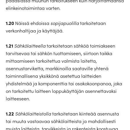
pääasiassa muuhun tarkoitukseen kuin harjoittamaansa
elinkeinotoimintaa varten.
1.20
Näissä ehdoissa
sopijapuolilla
tarkoitetaan
verkonhaltijaa ja käyttäjää.
1.21
Sähkölaitteella
tarkoitetaan sähköä toimiakseen
tarvitsevaa tai sähkön tuottamiseen, siirtoon taikka
mittaamiseen tarkoitettua valmista laitetta,
asennustarviketta, markkinoilla saataville yhtenä
toiminnallisena yksikkönä asetettua laitteiden
yhdistelmää ja komponenttia tai osakokoonpanoa, joka
on tarkoitettu laitteen loppukäyttäjän asennettavaksi
laitteeseen.
1.22
Sähkölaitteistolla
tarkoitetaan kiinteää asennusta
tai muuta vastaavaa sähkölaitteista ja mahdollisesti
muista laitteista, tarvikkeista ja rakenteista koostuvaa