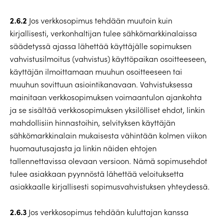
2.6.2
Jos verkkosopimus tehdään muutoin kuin
kirjallisesti, verkonhaltijan tulee sähkömarkkinalaissa
säädetyssä ajassa lähettää käyttäjälle sopimuksen
vahvistusilmoitus (vahvistus) käyttöpaikan osoitteeseen,
käyttäjän ilmoittamaan muuhun osoitteeseen tai
muuhun sovittuun asiointikanavaan. Vahvistuksessa
mainitaan verkkosopimuksen voimaantulon ajankohta
ja se sisältää verkkosopimuksen yksilölliset ehdot, linkin
mahdollisiin hinnastoihin, selvityksen käyttäjän
sähkömarkkinalain mukaisesta vähintään kolmen viikon
huomautusajasta ja linkin näiden ehtojen
tallennettavissa olevaan versioon. Nämä sopimusehdot
tulee asiakkaan pyynnöstä lähettää veloituksetta
asiakkaalle kirjallisesti sopimusvahvistuksen yhteydessä.
2.6.3
Jos verkkosopimus tehdään kuluttajan kanssa