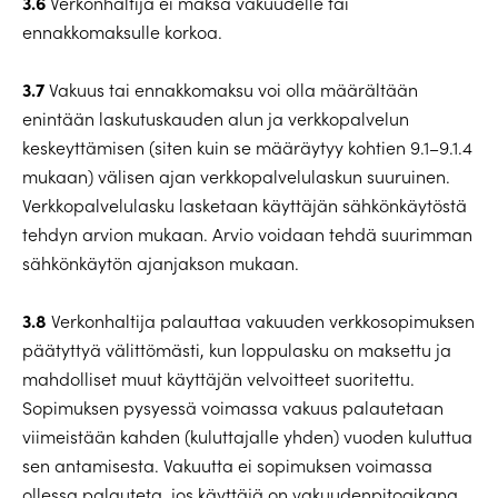
3.6
Verkonhaltija ei maksa vakuudelle tai
ennakkomaksulle korkoa.
3.7
Vakuus tai ennakkomaksu voi olla määrältään
enintään laskutuskauden alun ja verkkopalvelun
keskeyttämisen (siten kuin se määräytyy kohtien 9.1–9.1.4
mukaan) välisen ajan verkkopalvelulaskun suuruinen.
Verkkopalvelulasku lasketaan käyttäjän sähkönkäytöstä
tehdyn arvion mukaan. Arvio voidaan tehdä suurimman
sähkönkäytön ajanjakson mukaan.
3.8
Verkonhaltija palauttaa vakuuden verkkosopimuksen
päätyttyä välittömästi, kun loppulasku on maksettu ja
mahdolliset muut käyttäjän velvoitteet suoritettu.
Sopimuksen pysyessä voimassa vakuus palautetaan
viimeistään kahden (kuluttajalle yhden) vuoden kuluttua
sen antamisesta. Vakuutta ei sopimuksen voimassa
ollessa palauteta, jos käyttäjä on vakuudenpitoaikana