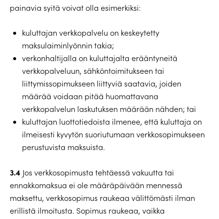
painavia syitä voivat olla esimerkiksi:
kuluttajan verkkopalvelu on keskeytetty
maksulaiminlyönnin takia;
verkonhaltijalla on kuluttajalta erääntyneitä
verkkopalveluun, sähköntoimitukseen tai
liittymissopimukseen liittyviä saatavia, joiden
määrää voidaan pitää huomattavana
verkkopalvelun laskutuksen määrään nähden; tai
kuluttajan luottotiedoista ilmenee, että kuluttaja on
ilmeisesti kyvytön suoriutumaan verkkosopimukseen
perustuvista maksuista.
3.4
Jos verkkosopimusta tehtäessä vakuutta tai
ennakkomaksua ei ole määräpäivään mennessä
maksettu, verkkosopimus raukeaa välittömästi ilman
erillistä ilmoitusta. Sopimus raukeaa, vaikka