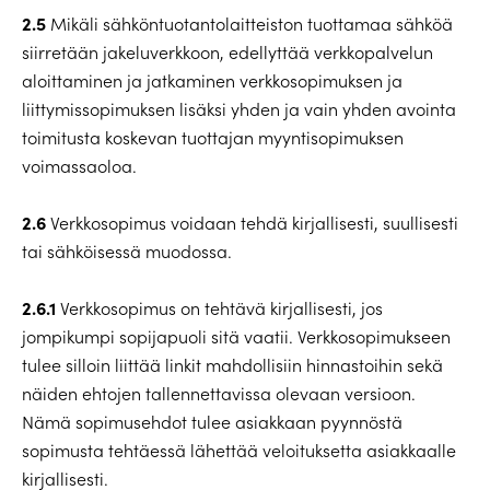
2.5
Mikäli sähköntuotantolaitteiston tuottamaa sähköä
siirretään jakeluverkkoon, edellyttää verkkopalvelun
aloittaminen ja jatkaminen verkkosopimuksen ja
liittymissopimuksen lisäksi yhden ja vain yhden avointa
toimitusta koskevan tuottajan myyntisopimuksen
voimassaoloa.
2.6
Verkkosopimus voidaan tehdä kirjallisesti, suullisesti
tai sähköisessä muodossa.
2.6.1
Verkkosopimus on tehtävä kirjallisesti, jos
jompikumpi sopijapuoli sitä vaatii. Verkkosopimukseen
tulee silloin liittää linkit mahdollisiin hinnastoihin sekä
näiden ehtojen tallennettavissa olevaan versioon.
Nämä sopimusehdot tulee asiakkaan pyynnöstä
sopimusta tehtäessä lähettää veloituksetta asiakkaalle
kirjallisesti.