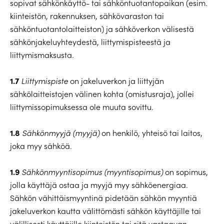
sopivat sähkönkäyttö- tai sähköntuotantopaikan (esim.
kiinteistön, rakennuksen, sähkövaraston tai
sähköntuotantolaitteiston) ja sähköverkon välisestä
sähkönjakeluyhteydestä, liittymispisteestä ja
liittymismaksusta.
1.7
Liittymispiste
on jakeluverkon ja liittyjän
sähkölaitteistojen välinen kohta (omistusraja), jollei
liittymissopimuksessa ole muuta sovittu.
1.8
Sähkönmyyjä (myyjä)
on henkilö, yhteisö tai laitos,
joka myy sähköä.
1.9
Sähkönmyyntisopimus (myyntisopimus)
on sopimus,
jolla käyttäjä ostaa ja myyjä myy sähköenergiaa.
Sähkön vähittäismyyntinä pidetään sähkön myyntiä
jakeluverkon kautta välittömästi sähkön käyttäjille tai
välillisesti käyttäjille kiinteistön tai sitä vastaavan