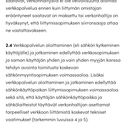
saatavat, verkonhaltijalla ei ole velvollisuutta aloittaa
verkkopalvelua ennen kuin liittymän omistajan
erääntyneet saatavat on maksettu tai verkonhaltija on
hyväksynyt, että liittymissopimuksen siirronsaaja ottaa
ne vastattavakseen.
2.4
Verkkopalvelun aloittaminen (eli sähkön kytkeminen
käyttäjälle) ja jatkaminen edellyttää verkkosopimuksen
ja saman käyttäjän yhden ja vain yhden myyjän kanssa
tehdyn avointa toimitusta koskevan
sähkönmyyntisopimuksen voimassaoloa. Lisäksi
verkkopalvelun aloittaminen ja jatkaminen edellyttää
sähkönkäyttöpaikan liittymissopimuksen voimassaoloa
sekä sitä, että käyttäjän sähkönkäyttöpaikka ja
sähkölaitteistot täyttävät verkonhaltijan asettamat
tarpeelliset verkkoon liittämistä koskevat tekniset
vaatimukset (tarkemmin luvuissa 4 ja 5).