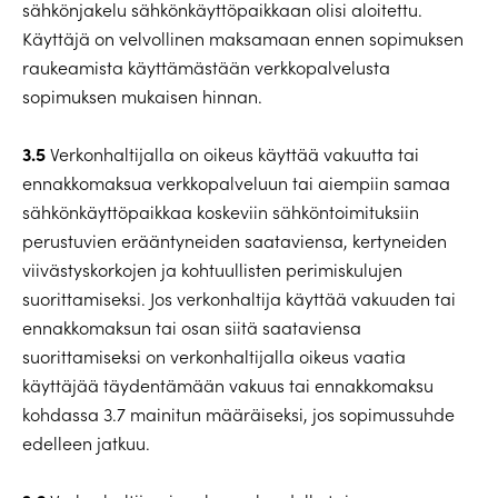
sähkönjakelu sähkönkäyttöpaikkaan olisi aloitettu.
Käyttäjä on velvollinen maksamaan ennen sopimuksen
raukeamista käyttämästään verkkopalvelusta
sopimuksen mukaisen hinnan.
3.5
Verkonhaltijalla on oikeus käyttää vakuutta tai
ennakkomaksua verkkopalveluun tai aiempiin samaa
sähkönkäyttöpaikkaa koskeviin sähköntoimituksiin
perustuvien erääntyneiden saataviensa, kertyneiden
viivästyskorkojen ja kohtuullisten perimiskulujen
suorittamiseksi. Jos verkonhaltija käyttää vakuuden tai
ennakkomaksun tai osan siitä saataviensa
suorittamiseksi on verkonhaltijalla oikeus vaatia
käyttäjää täydentämään vakuus tai ennakkomaksu
kohdassa 3.7 mainitun määräiseksi, jos sopimussuhde
edelleen jatkuu.