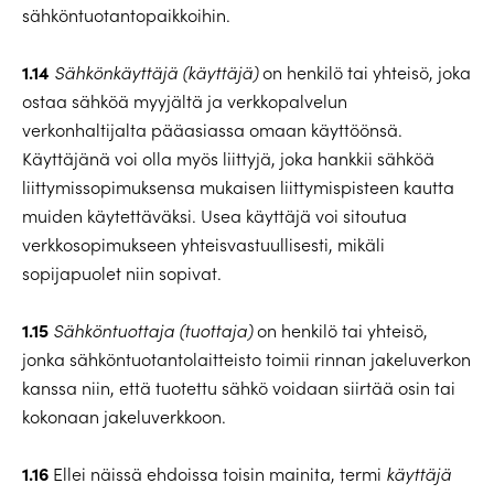
sähköntuotantopaikkoihin.
1.14
Sähkönkäyttäjä (käyttäjä)
on henkilö tai yhteisö, joka
ostaa sähköä myyjältä ja verkkopalvelun
verkonhaltijalta pääasiassa omaan käyttöönsä.
Käyttäjänä voi olla myös liittyjä, joka hankkii sähköä
liittymissopimuksensa mukaisen liittymispisteen kautta
muiden käytettäväksi. Usea käyttäjä voi sitoutua
verkkosopimukseen yhteisvastuullisesti, mikäli
sopijapuolet niin sopivat.
1.15
Sähköntuottaja (tuottaja)
on henkilö tai yhteisö,
jonka sähköntuotantolaitteisto toimii rinnan jakeluverkon
kanssa niin, että tuotettu sähkö voidaan siirtää osin tai
kokonaan jakeluverkkoon.
1.16
Ellei näissä ehdoissa toisin mainita, termi
käyttäjä