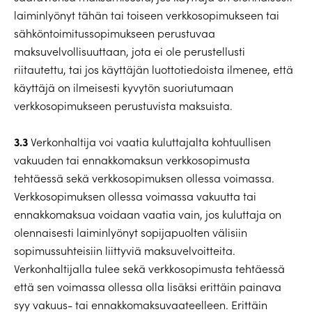
laiminlyönyt tähän tai toiseen verkkosopimukseen tai
sähköntoimitussopimukseen perustuvaa
maksuvelvollisuuttaan, jota ei ole perustellusti
riitautettu, tai jos käyttäjän luottotiedoista ilmenee, että
käyttäjä on ilmeisesti kyvytön suoriutumaan
verkkosopimukseen perustuvista maksuista.
3.3
Verkonhaltija voi vaatia kuluttajalta kohtuullisen
vakuuden tai ennakkomaksun verkkosopimusta
tehtäessä sekä verkkosopimuksen ollessa voimassa.
Verkkosopimuksen ollessa voimassa vakuutta tai
ennakkomaksua voidaan vaatia vain, jos kuluttaja on
olennaisesti laiminlyönyt sopijapuolten välisiin
sopimussuhteisiin liittyviä maksuvelvoitteita.
Verkonhaltijalla tulee sekä verkkosopimusta tehtäessä
että sen voimassa ollessa olla lisäksi erittäin painava
syy vakuus- tai ennakkomaksuvaateelleen. Erittäin