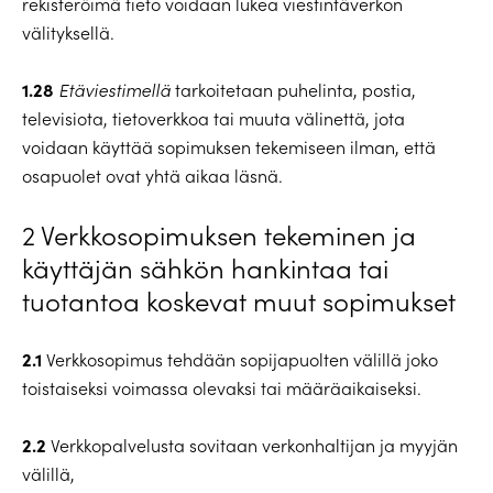
rekisteröimä tieto voidaan lukea viestintäverkon
välityksellä.
1.28
Etäviestimellä
tarkoitetaan puhelinta, postia,
televisiota, tietoverkkoa tai muuta välinettä, jota
voidaan käyttää sopimuksen tekemiseen ilman, että
osapuolet ovat yhtä aikaa läsnä.
2 Verkkosopimuksen tekeminen ja
käyttäjän sähkön hankintaa tai
tuotantoa koskevat muut sopimukset
2.1
Verkkosopimus tehdään sopijapuolten välillä joko
toistaiseksi voimassa olevaksi tai määräaikaiseksi.
2.2
Verkkopalvelusta sovitaan verkonhaltijan ja myyjän
välillä,