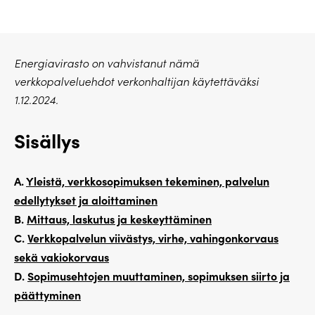
Energiavirasto on vahvistanut nämä
verkkopalveluehdot verkonhaltijan käytettäväksi
1.12.2024.
Sisällys
A.
Yleistä, verkkosopimuksen tekeminen, palvelun
edellytykset ja aloittaminen
B.
Mittaus, laskutus ja keskeyttäminen
C.
Verkkopalvelun viivästys, virhe, vahingonkorvaus
sekä vakiokorvaus
D.
Sopimusehtojen muuttaminen, sopimuksen siirto ja
päättyminen