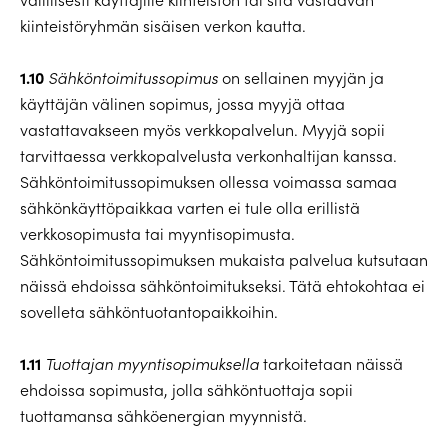
kiinteistöryhmän sisäisen verkon kautta.
1.10
Sähköntoimitussopimus
on sellainen myyjän ja
käyttäjän välinen sopimus, jossa myyjä ottaa
vastattavakseen myös verkkopalvelun. Myyjä sopii
tarvittaessa verkkopalvelusta verkonhaltijan kanssa.
Sähköntoimitussopimuksen ollessa voimassa samaa
sähkönkäyttöpaikkaa varten ei tule olla erillistä
verkkosopimusta tai myyntisopimusta.
Sähköntoimitussopimuksen mukaista palvelua kutsutaan
näissä ehdoissa sähköntoimitukseksi. Tätä ehtokohtaa ei
sovelleta sähköntuotantopaikkoihin.
1.11
Tuottajan myyntisopimuksella
tarkoitetaan näissä
ehdoissa sopimusta, jolla sähköntuottaja sopii
tuottamansa sähköenergian myynnistä.