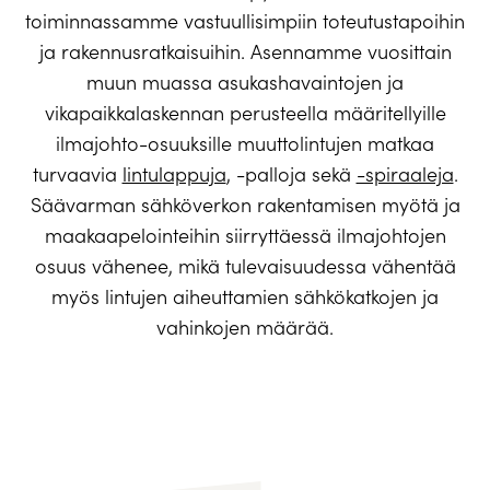
toiminnassamme vastuullisimpiin toteutustapoihin
ja rakennusratkaisuihin. Asennamme vuosittain
muun muassa asukashavaintojen ja
vikapaikkalaskennan perusteella määritellyille
ilmajohto-osuuksille muuttolintujen matkaa
turvaavia
lintulappuja
, -palloja sekä
-spiraaleja
.
Säävarman sähköverkon rakentamisen myötä ja
maakaapelointeihin siirryttäessä ilmajohtojen
osuus vähenee, mikä tulevaisuudessa vähentää
myös lintujen aiheuttamien sähkökatkojen ja
vahinkojen määrää.