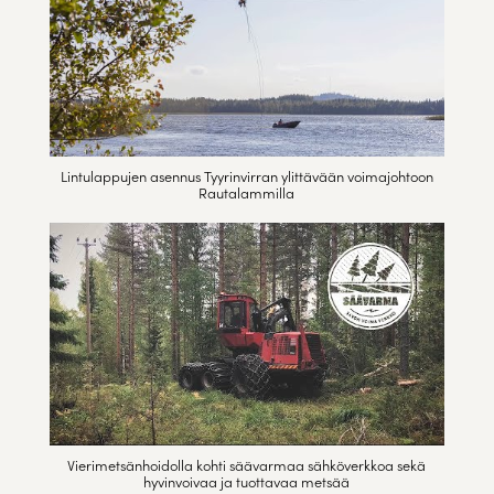
Lintulappujen asennus Tyyrinvirran ylittävään voimajohtoon
Rautalammilla
Vierimetsänhoidolla kohti säävarmaa sähköverkkoa sekä
hyvinvoivaa ja tuottavaa metsää