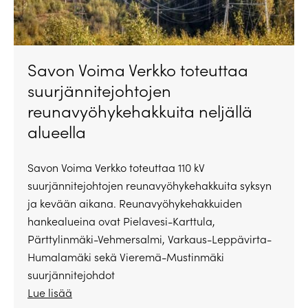
Savon Voima Verkko toteuttaa
suurjännitejohtojen
reunavyöhykehakkuita neljällä
alueella
Savon Voima Verkko toteuttaa 110 kV
suurjännitejohtojen reunavyöhykehakkuita syksyn
ja kevään aikana. Reunavyöhykehakkuiden
hankealueina ovat Pielavesi-Karttula,
Pärttylinmäki-Vehmersalmi, Varkaus-Leppävirta-
Humalamäki sekä Vieremä-Mustinmäki
suurjännitejohdot
Lue lisää