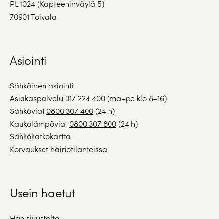
PL 1024 (Kapteeninväylä 5)
70901 Toivala
Asiointi
Sähköinen asiointi
Asiakaspalvelu
017 224 400
(ma–pe klo 8–16)
Sähköviat
0800 307 400
(24 h)
Kaukolämpöviat
0800 307 800
(24 h)
Sähkökatkokartta
Korvaukset häiriötilanteissa
Usein haetut
Hae sivustolta