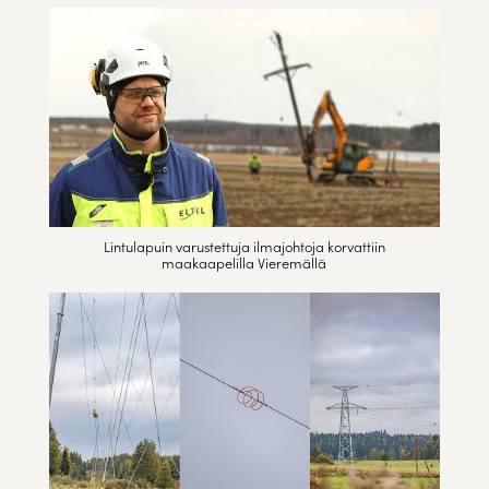
Lintulapuin varustettuja ilmajohtoja korvattiin
maakaapelilla Vieremällä