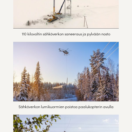
110 kilovoltin sähköverkon saneeraus ja pylvään nosto
Sähköverkon lumikuormien poistoa paalukopterin avulla