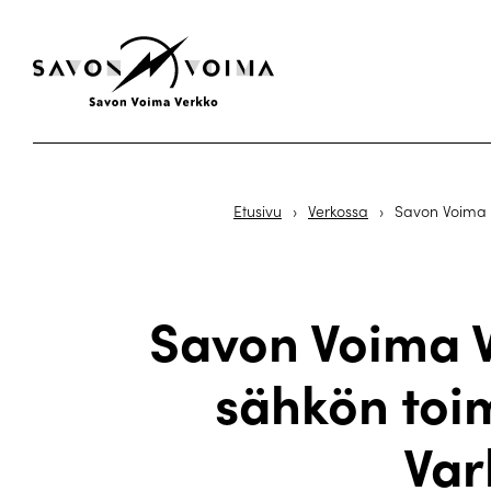
Etusivu
›
Verkossa
›
Savon Voima 
Savon Voima V
sähkön toi
Var