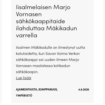
Iisalmelaisen Marjo
Vornasen
sähkökaappitaide
ilahduttaa Mäkikadun
varrella
Iisalmen Mäkikadulle on ilmestynyt uutta
katutaidetta, kun Savon Voima Verkon
sähkökaappi sai uuden ilmeen Marjo
Vornasen maalatessa kotikadun
sähkökaapin.
Lue lisää
AJANKOHTAISTA
,
KUMPPANUUS
,
4.8.2026
YMPÄRISTÖ