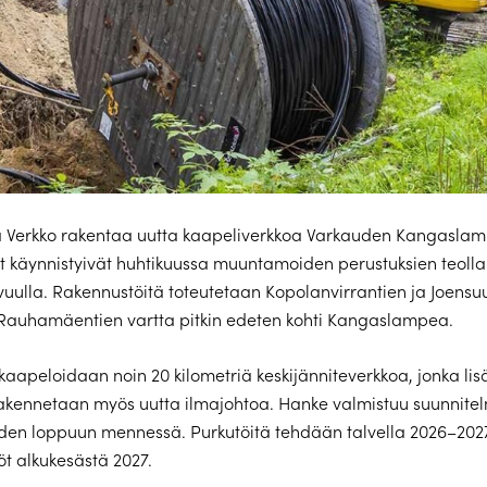
 Verkko rakentaa uutta kaapeliverkkoa Varkauden Kangaslamm
 käynnistyivät huhtikuussa muuntamoiden perustuksien teolla
vuulla. Rakennustöitä toteutetaan Kopolanvirrantien ja Joensu
 Rauhamäentien vartta pitkin edeten kohti Kangaslampea.
aapeloidaan noin 20 kilometriä keskijänniteverkkoa, jonka lis
rakennetaan myös uutta ilmajohtoa. Hanke valmistuu suunnite
en loppuun mennessä. Purkutöitä tehdään talvella 2026–2027
öt alkukesästä 2027.