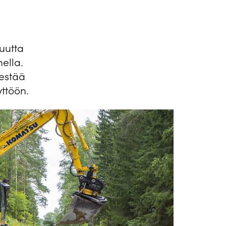
uutta
ella.
estää
ttöön.