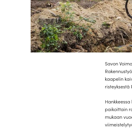
Savon Voima
Rakennustyöt
kaapelin kai
risteyksestä
Hankkeessa k
paikoittain 
mukaan vuod
viimeistelyty