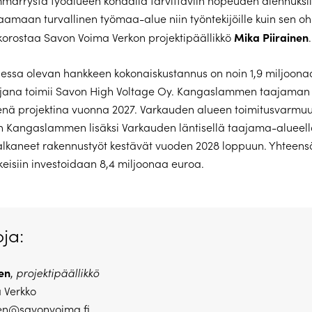
märrystä työalueen kohdalla tarvittaviin nopeuden alennuksiin
aamaan turvallinen työmaa-alue niin työntekijöille kuin sen ohi
Mika Piirainen
n, korostaa Savon Voima Verkon projektipäällikkö
.
sessa olevan hankkeen kokonaiskustannus on noin 1,9 miljoona
ijana toimii Savon High Voltage Oy. Kangaslammen taajaman 
isenä projektina vuonna 2027. Varkauden alueen toimitusvarmuu
 Kangaslammen lisäksi Varkauden läntisellä taajama-alueella
alkaneet rakennustyöt kestävät vuoden 2028 loppuun. Yhteen
eisiin investoidaan 8,4 miljoonaa euroa.
oja:
en
,
projektipäällikkö
 Verkko
nen@savonvoima.fi