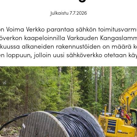
Julkaistu 7.7.2026
n Voima Verkko parantaa sähkön toimitusvarm
överkon kaapeloinnilla Varkauden Kangaslamm
ikuussa alkaneiden rakennustöiden on määrä k
n loppuun, jolloin uusi sähköverkko otetaan käy