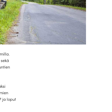
illa.
 sekä
untien
äksi
lmien
 ja loput