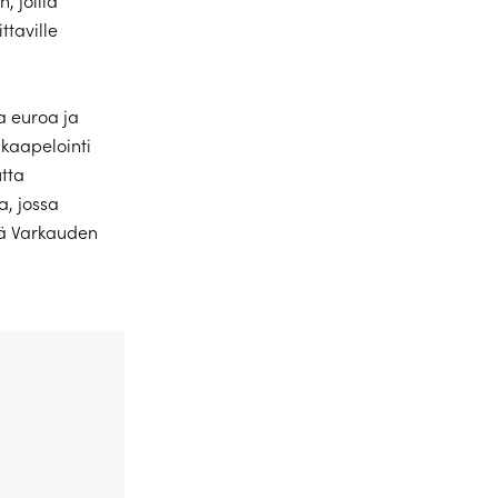
, joilla
ttaville
a euroa ja
kaapelointi
tta
, jossa
sä Varkauden