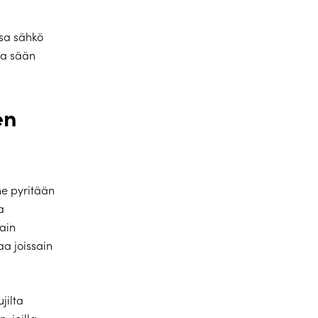
sa sähkö
na sään
en
ne pyritään
a
tain
aa joissain
jilta