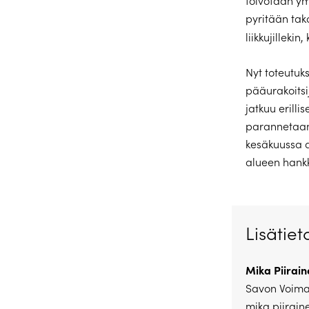
toivotaan ym
pyritään tak
liikkujilleki
Nyt toteutuk
pääurakoits
jatkuu erill
parannetaan
kesäkuussa 
alueen hankk
Lisätiet
Mika Piirain
Savon Voima
mika.piirai