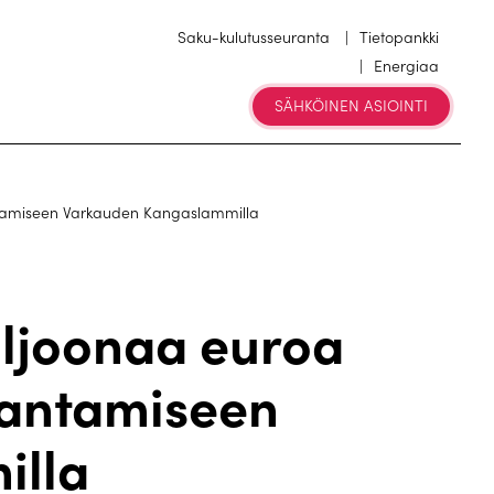
Saku-kulutusseuranta
Tietopankki
Energiaa
SÄHKÖINEN ASIOINTI
ntamiseen Varkauden Kangaslammilla
iljoonaa euroa
rantamiseen
illa