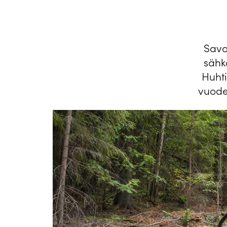
Savo
sähk
Huht
vuode