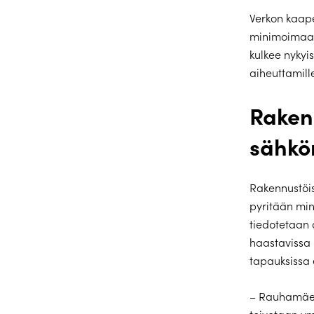
Verkon kaape
minimoimaan
kulkee nykyi
aiheuttamille
Raken
sähkön
Rakennustöis
pyritään min
tiedotetaan 
haastavissa 
tapauksissa e
– Rauhamäent