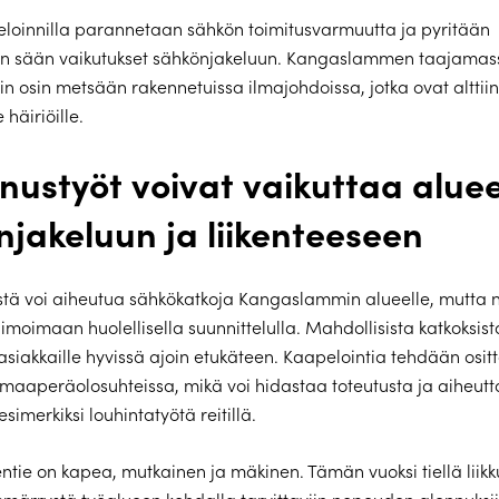
loinnilla parannetaan sähkön toimitusvarmuutta ja pyritään
 sään vaikutukset sähkönjakeluun. Kangaslammen taajamas
sin osin metsään rakennetuissa ilmajohdoissa, jotka ovat alttii
 häiriöille.
nustyöt voivat vaikuttaa alue
jakeluun ja liikenteeseen
tä voi aiheutua sähkökatkoja Kangaslammin alueelle, mutta 
imoimaan huolellisella suunnittelulla. Mahdollisista katkoksist
asiakkaille hyvissä ajoin etukäteen. Kaapelointia tehdään osit
maaperäolosuhteissa, mikä voi hidastaa toteutusta ja aiheutt
simerkiksi louhintatyötä reitillä.
ie on kapea, mutkainen ja mäkinen. Tämän vuoksi tiellä liikku