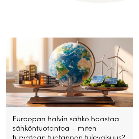
Euroopan halvin sähkö haastaa
sähköntuotantoa – miten
turvataan tuotannon tulevaisuus?