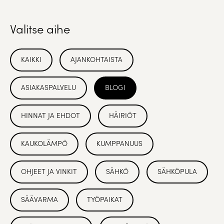
Valitse aihe
KAIKKI
AJANKOHTAISTA
ASIAKASPALVELU
BLOGI
HINNAT JA EHDOT
HÄIRIÖT
KAUKOLÄMPÖ
KUMPPANUUS
OHJEET JA VINKIT
SÄHKÖ
SÄHKÖPULA
SÄÄVARMA
TYÖPAIKAT