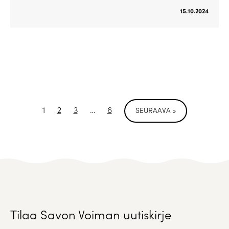
15.10.2024
1
2
3
…
6
SEURAAVA »
Tilaa Savon Voiman uutiskirje