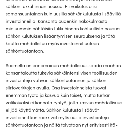
sähkön tukkuhinnan nousua. Eli vaikutus olisi
samansuuntainen kuin uusilla sähkönkulutusta lisäävillä
investoinneilla. Kansantaloudenkin näkökulmasta
mieluummin nähtäisiin tukkuhinnan kohtuullista nousua
sähkön kulutuksen lisääntymisen seurauksena ja tätä
kautta mahdollistuu myös investoinnit uuteen
sähköntuotantoon.
Suomella on erinomainen mahdollisuus saada maahan
kansantaloutta tukevia sähköintensiivisen teollisuuden
investointeja vahvan sähköntuotannon ja sähkön
siirtoverkkojen avulla. Osa investoinneista tuovat
enemmän työtä ja kasvua kuin toiset, mutta turhan
valikoivaksi ei kannata ryhtyä, jotta kasvun mahdollisuus
ei jää käyttämättä. Sähkön kulutusta lisäävät
investoinnit kun ruokkivat myös uusia investointeja
sähköntuotantoon ja näitä toivotaan nyt erityisesti Itä-