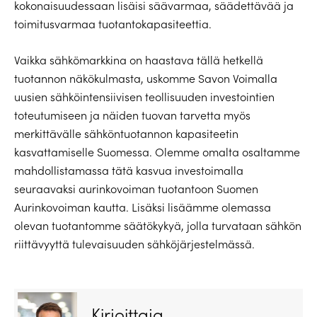
kokonaisuudessaan lisäisi säävarmaa, säädettävää ja
toimitusvarmaa tuotantokapasiteettia.
Vaikka sähkömarkkina on haastava tällä hetkellä
tuotannon näkökulmasta, uskomme Savon Voimalla
uusien sähköintensiivisen teollisuuden investointien
toteutumiseen ja näiden tuovan tarvetta myös
merkittävälle sähköntuotannon kapasiteetin
kasvattamiselle Suomessa. Olemme omalta osaltamme
mahdollistamassa tätä kasvua investoimalla
seuraavaksi aurinkovoiman tuotantoon Suomen
Aurinkovoiman kautta. Lisäksi lisäämme olemassa
olevan tuotantomme säätökykyä, jolla turvataan sähkön
riittävyyttä tulevaisuuden sähköjärjestelmässä.
Kirjoittaja