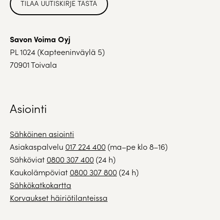
TILAA UUTISKIRJE TÄSTÄ
Savon Voima Oyj
PL 1024 (Kapteeninväylä 5)
70901 Toivala
Asiointi
Sähköinen asiointi
Asiakaspalvelu
017 224 400
(ma–pe klo 8–16)
Sähköviat
0800 307 400
(24 h)
Kaukolämpöviat
0800 307 800
(24 h)
Sähkökatkokartta
Korvaukset häiriötilanteissa