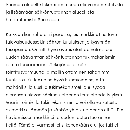
Suomen alueelle tukemaan alueen elinvoiman kehitystä
ja lisäämään sähköntuotannon alueellista
hajaantumista Suomessa.
Kaikkien kannalta olisi parasta, jos markkinat hoitavat
tulevaisuudessakin sähkön kulutuksen ja kysynnän
tasapainon. On silti hyvä avaus aloittaa valmistelu
uuden säävarman sähköntuotannon tukimekanismin
osalta turvaamaan sähköjärjestelmän
toimitusvarmuutta ja mallin ottaminen tähän mm.
Ruotsista. Kuitenkin on hyvä huomioida se, että
mahdollisilla uusilla tukimekanismeilla ei syödä
olemassa olevan sähköntuotannon toimintaedellytyksiä.
Väärin toimivilla tukimekanismeilla voi olla vaikutusta
esimerkiksi lämmön ja sähkön yhteistuotannon eli CHP:n
häviämiseen markkinoilta uuden tuetun tuotannon
tieltä. Tämä ei varmasti olisi kenenkään etu, jos tuki ei