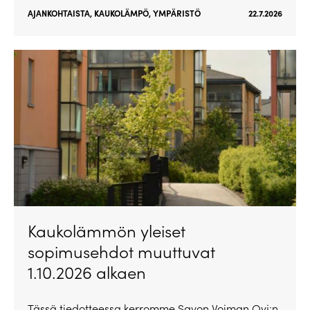
AJANKOHTAISTA
,
KAUKOLÄMPÖ
,
YMPÄRISTÖ
22.7.2026
Kaukolämmön yleiset
sopimusehdot muuttuvat
1.10.2026 alkaen
Tässä tiedotteessa kerromme Savon Voiman Oyj:n