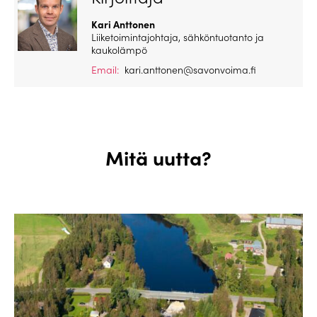
Kari Anttonen
Liiketoimintajohtaja, sähköntuotanto ja
kaukolämpö
Email:
kari.anttonen@savonvoima.fi
Mitä uutta?