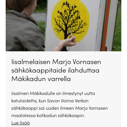
Iisalmelaisen Marjo Vornasen
sähkökaappitaide ilahduttaa
Mäkikadun varrella
Iisalmen Mäkikadulle on ilmestynyt uutta
katutaidetta, kun Savon Voima Verkon
sähkökaappi sai uuden ilmeen Marjo Vornasen
maalatessa kotikadun sähkökaapin.
Lue lisää