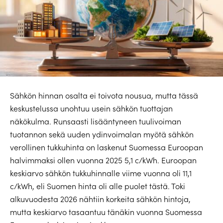
Sähkön hinnan osalta ei toivota nousua, mutta tässä
keskustelussa unohtuu usein sähkön tuottajan
näkökulma. Runsaasti lisääntyneen tuulivoiman
tuotannon sekä uuden ydinvoimalan myötä sähkön
verollinen tukkuhinta on laskenut Suomessa Euroopan
halvimmaksi ollen vuonna 2025 5,1 c/kWh. Euroopan
keskiarvo sähkön tukkuhinnalle viime vuonna oli 11,1
c/kWh, eli Suomen hinta oli alle puolet tästä. Toki
alkuvuodesta 2026 nähtiin korkeita sähkön hintoja,
mutta keskiarvo tasaantuu tänäkin vuonna Suomessa