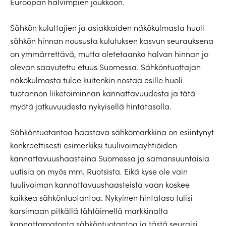
Euroopan halvimpien joukkoon.
Sähkön kuluttajien ja asiakkaiden näkökulmasta huoli
sähkön hinnan noususta kulutuksen kasvun seurauksena
on ymmärrettävä, mutta oletetaanko halvan hinnan jo
olevan saavutettu etuus Suomessa. Sähköntuottajan
näkökulmasta tulee kuitenkin nostaa esille huoli
tuotannon liiketoiminnan kannattavuudesta ja tätä
myötä jatkuvuudesta nykyisellä hintatasolla.
Sähköntuotantoa haastava sähkömarkkina on esiintynyt
konkreettisesti esimerkiksi tuulivoimayhtiöiden
kannattavuushaasteina Suomessa ja samansuuntaisia
uutisia on myös mm. Ruotsista. Eikä kyse ole vain
tuulivoiman kannattavuushaasteista vaan koskee
kaikkea sähköntuotantoa. Nykyinen hintataso tulisi
karsimaan pitkällä tähtäimellä markkinalta
kannattamatonta sähköntuotantoa ja tästä seuraisi