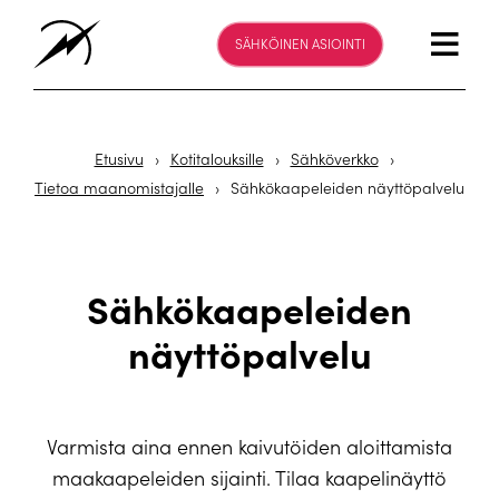
SÄHKÖINEN ASIOINTI
Etusivu
›
Kotitalouksille
›
Sähköverkko
›
Tietoa maanomistajalle
›
Sähkökaapeleiden näyttöpalvelu
Sähkökaapeleiden
näyttöpalvelu
Varmista aina ennen kaivutöiden aloittamista
maakaapeleiden sijainti. Tilaa kaapelinäyttö