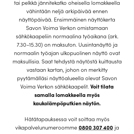
tai pelkkä jännitekatko oheisella lomakkeella
vähintään neljä arkipäivää ennen
näyttöpäivää. Ensimmäinen näyttökerta
Savon Voima Verkon omistamaan
sähkökaapeliin normaalina työaikana (ark.
7.30–15.30) on maksuton. Uusintanäyttö ja
normaalin työajan ulkopuolinen näyttö ovat
maksullisia. Saat tehdystä näytöstä kuittausta
vastaan kartan, johon on merkitty
pyytämälläsi näyttöalueella olevat Savon
Voit tilata
Voima Verkon sähkökaapelit.
samalla lomakkeella myös
kaukolämpöputkien näytön.
Hätätapauksessa voit soittaa myös
0800 307 400
vikapalvelunumeroomme
ja