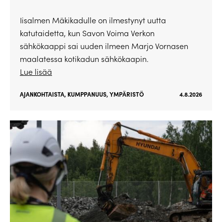
Iisalmen Mäkikadulle on ilmestynyt uutta
katutaidetta, kun Savon Voima Verkon
sähkökaappi sai uuden ilmeen Marjo Vornasen
maalatessa kotikadun sähkökaapin.
Lue lisää
AJANKOHTAISTA
,
KUMPPANUUS
,
YMPÄRISTÖ
4.8.2026