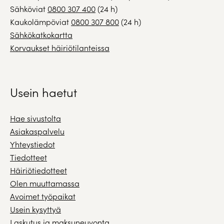
Sähköviat
0800 307 400
(24 h)
Kaukolämpöviat
0800 307 800
(24 h)
Sähkökatkokartta
Korvaukset häiriötilanteissa
Usein haetut
Hae sivustolta
Asiakaspalvelu
Yhteystiedot
Tiedotteet
Häiriötiedotteet
Olen muuttamassa
Avoimet työpaikat
Usein kysyttyä
Laskutus ja maksuneuvonta