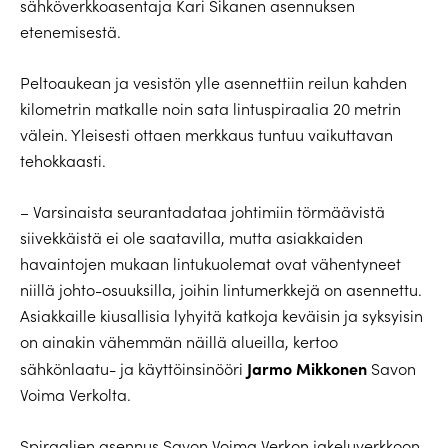
sähköverkkoasentaja Kari Sikanen asennuksen
etenemisestä.
Peltoaukean ja vesistön ylle asennettiin reilun kahden
kilometrin matkalle noin sata lintuspiraalia 20 metrin
välein. Yleisesti ottaen merkkaus tuntuu vaikuttavan
tehokkaasti.
– Varsinaista seurantadataa johtimiin törmäävistä
siivekkäistä ei ole saatavilla, mutta asiakkaiden
havaintojen mukaan lintukuolemat ovat vähentyneet
niillä johto-osuuksilla, joihin lintumerkkejä on asennettu.
Asiakkaille kiusallisia lyhyitä katkoja keväisin ja syksyisin
on ainakin vähemmän näillä alueilla, kertoo
Jarmo Mikkonen
sähkönlaatu- ja käyttöinsinööri
Savon
Voima Verkolta.
Spiraalien asennus Savon Voima Verkon jakeluverkkoon