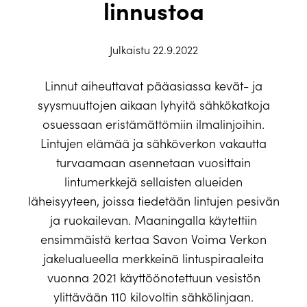
linnustoa
Julkaistu 22.9.2022
Linnut aiheuttavat pääasiassa kevät- ja
syysmuuttojen aikaan lyhyitä sähkökatkoja
osuessaan eristämättömiin ilmalinjoihin.
Lintujen elämää ja sähköverkon vakautta
turvaamaan asennetaan vuosittain
lintumerkkejä sellaisten alueiden
läheisyyteen, joissa tiedetään lintujen pesivän
ja ruokailevan. Maaningalla käytettiin
ensimmäistä kertaa Savon Voima Verkon
jakelualueella merkkeinä lintuspiraaleita
vuonna 2021 käyttöönotettuun vesistön
ylittävään 110 kilovoltin sähkölinjaan.