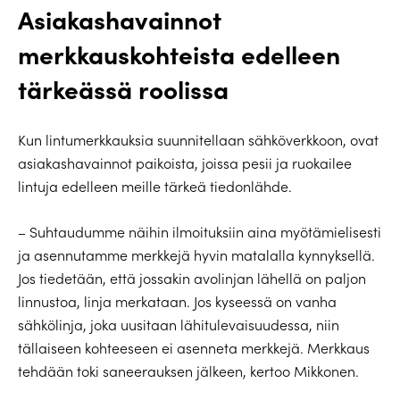
Asiakashavainnot
merkkauskohteista edelleen
tärkeässä roolissa
Kun lintumerkkauksia suunnitellaan sähköverkkoon, ovat
asiakashavainnot paikoista, joissa pesii ja ruokailee
lintuja edelleen meille tärkeä tiedonlähde.
– Suhtaudumme näihin ilmoituksiin aina myötämielisesti
ja asennutamme merkkejä hyvin matalalla kynnyksellä.
Jos tiedetään, että jossakin avolinjan lähellä on paljon
linnustoa, linja merkataan. Jos kyseessä on vanha
sähkölinja, joka uusitaan lähitulevaisuudessa, niin
tällaiseen kohteeseen ei asenneta merkkejä. Merkkaus
tehdään toki saneerauksen jälkeen, kertoo Mikkonen.