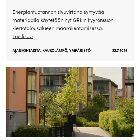
Energiantuotannon sivuvirtana syntyvää
materiaalia käytetään nyt GRK:n Kyyrönsuon
kiertotalousalueen maarakentamisessa.
Lue lisää
AJANKOHTAISTA
,
KAUKOLÄMPÖ
,
YMPÄRISTÖ
22.7.2026