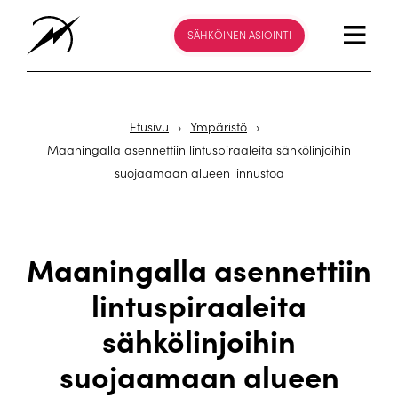
SÄHKÖINEN ASIOINTI
Etusivu
›
Ympäristö
›
Maaningalla asennettiin lintuspiraaleita sähkölinjoihin
suojaamaan alueen linnustoa
Maaningalla asennettiin
lintuspiraaleita
sähkölinjoihin
suojaamaan alueen