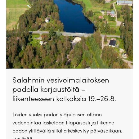
Salahmin vesivoimalaitoksen
padolla korjaustöitä –
liikenteeseen katkoksia 19.–26.8.
Töiden vuoksi padon yläpuolisen altaan
vedenpintaa lasketaan tilapäisesti ja liikenne
padon ylittävällä sillalla keskeytyy päiväsaikaan.
Lue lisää