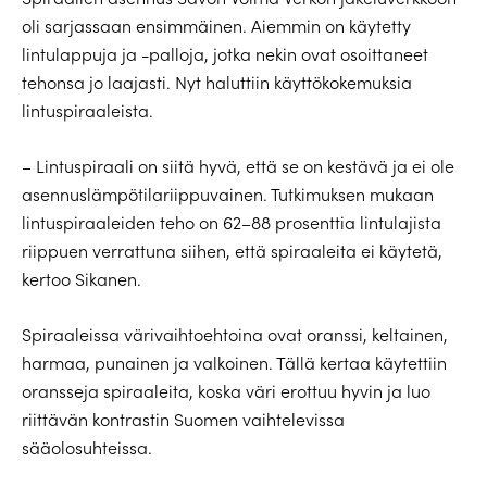
oli sarjassaan ensimmäinen. Aiemmin on käytetty
lintulappuja ja -palloja, jotka nekin ovat osoittaneet
tehonsa jo laajasti. Nyt haluttiin käyttökokemuksia
lintuspiraaleista.
– Lintuspiraali on siitä hyvä, että se on kestävä ja ei ole
asennuslämpötilariippuvainen. Tutkimuksen mukaan
lintuspiraaleiden teho on 62–88 prosenttia lintulajista
riippuen verrattuna siihen, että spiraaleita ei käytetä,
kertoo Sikanen.
Spiraaleissa värivaihtoehtoina ovat oranssi, keltainen,
harmaa, punainen ja valkoinen. Tällä kertaa käytettiin
oransseja spiraaleita, koska väri erottuu hyvin ja luo
riittävän kontrastin Suomen vaihtelevissa
sääolosuhteissa.