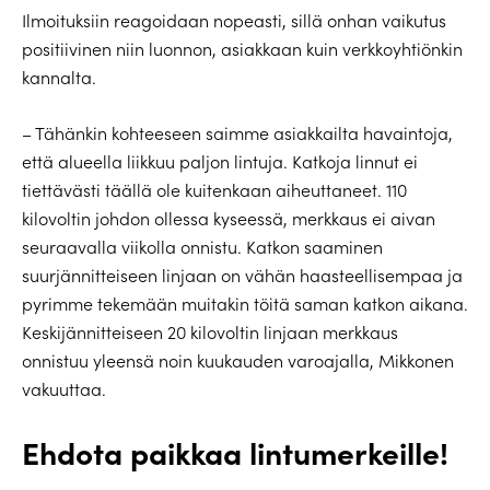
Ilmoituksiin reagoidaan nopeasti, sillä onhan vaikutus
positiivinen niin luonnon, asiakkaan kuin verkkoyhtiönkin
kannalta.
– Tähänkin kohteeseen saimme asiakkailta havaintoja,
että alueella liikkuu paljon lintuja. Katkoja linnut ei
tiettävästi täällä ole kuitenkaan aiheuttaneet. 110
kilovoltin johdon ollessa kyseessä, merkkaus ei aivan
seuraavalla viikolla onnistu. Katkon saaminen
suurjännitteiseen linjaan on vähän haasteellisempaa ja
pyrimme tekemään muitakin töitä saman katkon aikana.
Keskijännitteiseen 20 kilovoltin linjaan merkkaus
onnistuu yleensä noin kuukauden varoajalla, Mikkonen
vakuuttaa.
Ehdota paikkaa lintumerkeille!