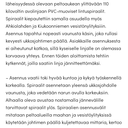
läheisyydessä olevaan peltoaukean ylittävään 110
kilovoltin avolinjaan PVC-muoviset lintuspiraalit.
Spiraalit kiepautettiin samalla osuudella myös
Ahkiolahden ja Kiukoonniemen vesistönylityksiiin.
Asennus tapahtui nopeasti vaunusta käsin, joka rullasi
kevyesti ukkosjohtimen päällä. Asiakkaille asennuksesta
ei aiheutunut katkoa, sillä kyseiselle linjalle on olemassa
korvaava yhteys. Ennen töiden aloittamista tehtiin
kytkennät, joilla saatiin linja jännitteettömäksi.
– Asennus vaatii toki hyvää kuntoa ja kykyä työskennellä
korkealla. Spiraalit asennetaan yleensä ukkosjohdolle
vaunusta, joka vedetään narun avulla korkeuksiin.
Alhaalla oleva avustaa nostamalla jännevälille
tarvittavat spiraalit ylös. Spiraalien asennusvälit
mitataan peltoalueilla maahan ja vesistöylityksissä
käytetään johtimen päällä kuljetettavaa mittaria, kertoo