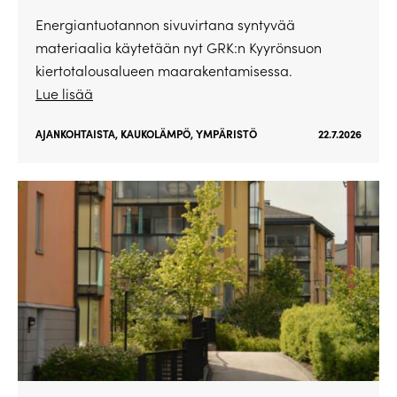
Energiantuotannon sivuvirtana syntyvää
materiaalia käytetään nyt GRK:n Kyyrönsuon
kiertotalousalueen maarakentamisessa.
Lue lisää
AJANKOHTAISTA
,
KAUKOLÄMPÖ
,
YMPÄRISTÖ
22.7.2026