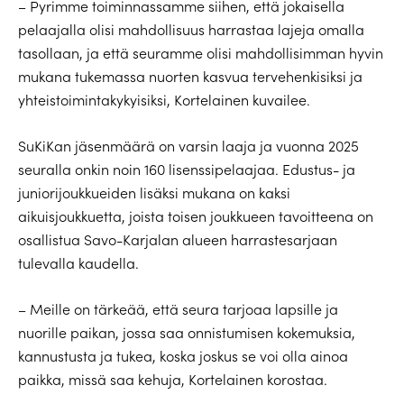
– Pyrimme toiminnassamme siihen, että jokaisella
pelaajalla olisi mahdollisuus harrastaa lajeja omalla
tasollaan, ja että seuramme olisi mahdollisimman hyvin
mukana tukemassa nuorten kasvua tervehenkisiksi ja
yhteistoimintakykyisiksi, Kortelainen kuvailee.
SuKiKan jäsenmäärä on varsin laaja ja vuonna 2025
seuralla onkin noin 160 lisenssipelaajaa. Edustus- ja
juniorijoukkueiden lisäksi mukana on kaksi
aikuisjoukkuetta, joista toisen joukkueen tavoitteena on
osallistua Savo-Karjalan alueen harrastesarjaan
tulevalla kaudella.
– Meille on tärkeää, että seura tarjoaa lapsille ja
nuorille paikan, jossa saa onnistumisen kokemuksia,
kannustusta ja tukea, koska joskus se voi olla ainoa
paikka, missä saa kehuja, Kortelainen korostaa.