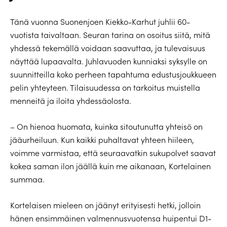
Tänä vuonna Suonenjoen Kiekko-Karhut juhlii 60-
vuotista taivaltaan. Seuran tarina on osoitus siitä, mitä
yhdessä tekemällä voidaan saavuttaa, ja tulevaisuus
näyttää lupaavalta. Juhlavuoden kunniaksi syksylle on
suunnitteilla koko perheen tapahtuma edustusjoukkueen
pelin yhteyteen. Tilaisuudessa on tarkoitus muistella
menneitä ja iloita yhdessäolosta.
– On hienoa huomata, kuinka sitoutunutta yhteisö on
jääurheiluun. Kun kaikki puhaltavat yhteen hiileen,
voimme varmistaa, että seuraavatkin sukupolvet saavat
kokea saman ilon jäällä kuin me aikanaan, Kortelainen
summaa.
Kortelaisen mieleen on jäänyt erityisesti hetki, jolloin
hänen ensimmäinen valmennusvuotensa huipentui D1-