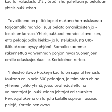
kautta ikäluokista U12 ylöspäin harjoitellaan ja pelataan
yhteisjoukkueissa.
– Tavoitteena on pitää lapset mukana harrastuksessa
tarjoamalla mahdollisuus pelata omanikäisten ja -
tasoisten kanssa. Yhteisjoukkueet mahdollistavat sen,
että pelaajapolku kiekko- ja luistelukoulusta U18-
ikäluokkaan pysyy ehjänä. Samalla saamme
rakennettua vahvemman pohjan myös Suonenjoen
omille edustusjoukkueille, Kortelainen kertoo.
– Yhteistyö Sawo Hockeyn kautta on sujunut hienosti.
Mukana on jo noin 600 pelaajaa, ja toimintaa ohjaa
yhteinen johtoryhmä, jossa ovat edustettuina
valmentajat ja joukkueiden johtajat eri seuroista.
Perusajatuksena on tarjota kaikille sopivan tasoisia
pelejä, Kortelainen avaa.