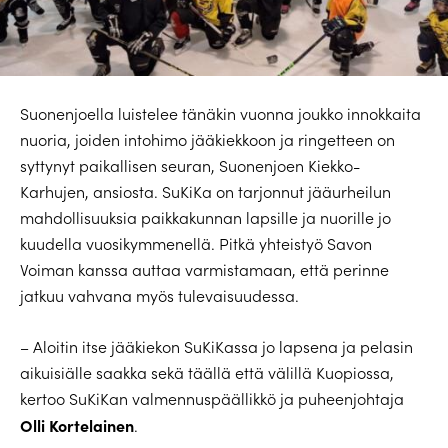
Suonenjoella luistelee tänäkin vuonna joukko innokkaita
nuoria, joiden intohimo jääkiekkoon ja ringetteen on
syttynyt paikallisen seuran, Suonenjoen Kiekko-
Karhujen, ansiosta. SuKiKa on tarjonnut jääurheilun
mahdollisuuksia paikkakunnan lapsille ja nuorille jo
kuudella vuosikymmenellä. Pitkä yhteistyö Savon
Voiman kanssa auttaa varmistamaan, että perinne
jatkuu vahvana myös tulevaisuudessa.
– Aloitin itse jääkiekon SuKiKassa jo lapsena ja pelasin
aikuisiälle saakka sekä täällä että välillä Kuopiossa,
kertoo SuKiKan valmennuspäällikkö ja puheenjohtaja
Olli Kortelainen
.