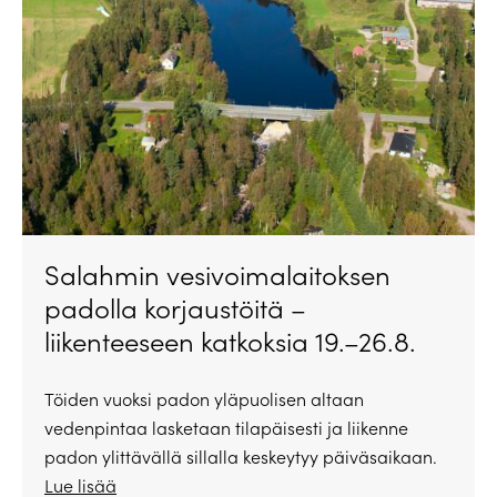
Salahmin vesivoimalaitoksen
padolla korjaustöitä –
liikenteeseen katkoksia 19.–26.8.
Töiden vuoksi padon yläpuolisen altaan
vedenpintaa lasketaan tilapäisesti ja liikenne
padon ylittävällä sillalla keskeytyy päiväsaikaan.
Lue lisää