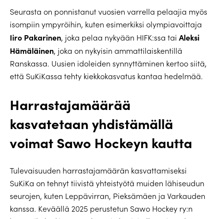
Seurasta on ponnistanut vuosien varrella pelaajia myös
isompiin ympyröihin, kuten esimerkiksi olympiavoittaja
Iiro Pakarinen
Aleksi
, joka pelaa nykyään HIFK:ssa tai
Hämäläinen
, joka on nykyisin ammattilaiskentillä
Ranskassa. Uusien idoleiden synnyttäminen kertoo siitä,
että SuKiKassa tehty kiekkokasvatus kantaa hedelmää.
Harrastajamäärää
kasvatetaan yhdistämällä
voimat Sawo Hockeyn kautta
Tulevaisuuden harrastajamäärän kasvattamiseksi
SuKiKa on tehnyt tiivistä yhteistyötä muiden lähiseudun
seurojen, kuten Leppävirran, Pieksämäen ja Varkauden
kanssa. Keväällä 2025 perustetun Sawo Hockey ry:n