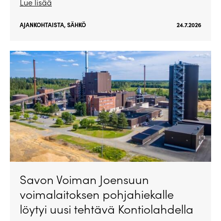
Lue lisää
AJANKOHTAISTA
,
SÄHKÖ
24.7.2026
Savon Voiman Joensuun
voimalaitoksen pohjahiekalle
löytyi uusi tehtävä Kontiolahdella