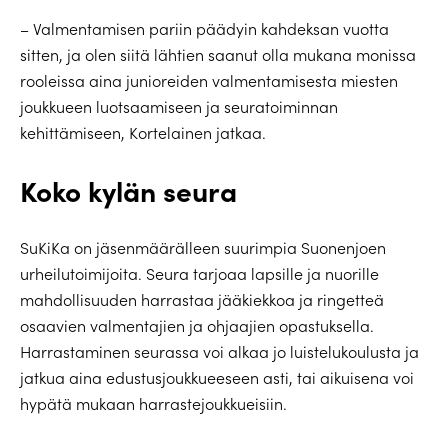
– Valmentamisen pariin päädyin kahdeksan vuotta
sitten, ja olen siitä lähtien saanut olla mukana monissa
rooleissa aina junioreiden valmentamisesta miesten
joukkueen luotsaamiseen ja seuratoiminnan
kehittämiseen, Kortelainen jatkaa.
Koko kylän seura
SuKiKa on jäsenmäärälleen suurimpia Suonenjoen
urheilutoimijoita. Seura tarjoaa lapsille ja nuorille
mahdollisuuden harrastaa jääkiekkoa ja ringetteä
osaavien valmentajien ja ohjaajien opastuksella.
Harrastaminen seurassa voi alkaa jo luistelukoulusta ja
jatkua aina edustusjoukkueeseen asti, tai aikuisena voi
hypätä mukaan harrastejoukkueisiin.