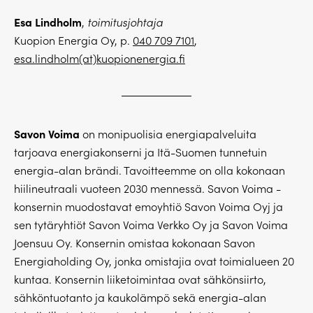
Esa Lindholm
,
toimitusjohtaja
Kuopion Energia Oy, p.
040 709 7101
,
esa.lindholm(at)kuopionenergia.fi
Savon Voima
on monipuolisia energiapalveluita
tarjoava energiakonserni ja Itä-Suomen tunnetuin
energia-alan brändi. Tavoitteemme on olla kokonaan
hiilineutraali vuoteen 2030 mennessä. Savon Voima -
konsernin muodostavat emoyhtiö Savon Voima Oyj ja
sen tytäryhtiöt Savon Voima Verkko Oy ja Savon Voima
Joensuu Oy. Konsernin omistaa kokonaan Savon
Energiaholding Oy, jonka omistajia ovat toimialueen 20
kuntaa. Konsernin liiketoimintaa ovat sähkönsiirto,
sähköntuotanto ja kaukolämpö sekä energia-alan