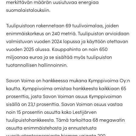
merkittävän määrän uusiutuvaa energiaa
suomalaistalouksiin.
Tuulipuistoon rakennetaan 69 tuulivoimalaa, joiden
enimmäiskorkeus on 240 metriä. Tuulipuiston arvioidaan
valmistuvan vuoden 2024 lopussa ja käyttöön otettavan
vuoden 2025 alussa. Kauppahinta on noin 650
miljoonaa euroa ja se sisältää myös tuulipuiston
tuotannollisen hallinnoinnin.
Savon Voima on hankkeessa mukana Kymppivoima Oy:n
kautta. Kymppivoima omistaa hankkeesta kaikkiaan 65
prosenttia, josta Savon Voiman osuus Kymppivoiman
sisällä on 23,1 prosenttia. Savon Voiman osuus vastaa
noin 15 prosentin osuutta koko Lestijärven
tuulipuistohankkeesta. Tämä tarkoittaa 68 megawatin
osuutta enimmäistehosta ja ennustetusta
vuosituotantoenergiasta hieman vajaata 200