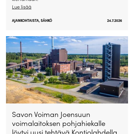
Lue lisää
AJANKOHTAISTA
,
SÄHKÖ
24.7.2026
Savon Voiman Joensuun
voimalaitoksen pohjahiekalle
löytyi uusi tehtävä Kontiolahdella