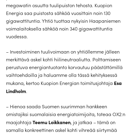
megawatin osuutta tuulipuiston tehosta. Kuopion
Energia saa puistosta sähköä vuosittain noin 130
gigawattituntia. Yhtiö tuottaa nykyisin Haapaniemen
voimalaitoksella sähköä noin 340 gigawattituntia
vuodessa.
– Investoiminen tuulivoimaan on yhtiöllemme jälleen
merkittävä askel kohti hiilineutraaliutta. Polttamiseen
perustuva energiantuotanto korvautuu päästöttömillä
vaihtoehdoilla ja haluamme olla tässä kehityksessä
Esa
mukana, kertoo Kuopion Energian toimitusjohtaja
Lindholm
.
– Hienoa saada Suomen suurimman hankkeen
omistajiksi suomalaisia energiatoimijoita, toteaa OX2:n
Teemu Loikkanen
maajohtaja
, ja jatkaa – tämä on
samalla konkreettinen askel kohti vihreää siirtymää