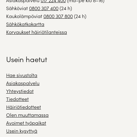
Asiakaspalvelu
017 224 400
(ma–pe klo 8–16)
Sähköviat
0800 307 400
(24 h)
Kaukolämpöviat
0800 307 800
(24 h)
Sähkökatkokartta
Korvaukset häiriötilanteissa
Usein haetut
Hae sivustolta
Asiakaspalvelu
Yhteystiedot
Tiedotteet
Häiriötiedotteet
Olen muuttamassa
Avoimet työpaikat
Usein kysyttyä