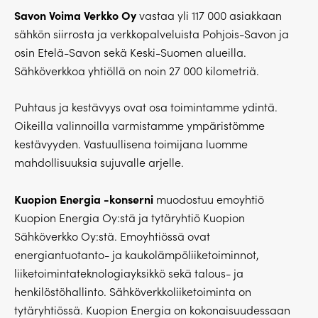
Savon Voima Verkko Oy
vastaa yli 117 000 asiakkaan
sähkön siirrosta ja verkkopalveluista Pohjois-Savon ja
osin Etelä-Savon sekä Keski-Suomen alueilla.
Sähköverkkoa yhtiöllä on noin 27 000 kilometriä.
Puhtaus ja kestävyys ovat osa toimintamme ydintä.
Oikeilla valinnoilla varmistamme ympäristömme
kestävyyden. Vastuullisena toimijana luomme
mahdollisuuksia sujuvalle arjelle.
Kuopion Energia -konserni
muodostuu emoyhtiö
Kuopion Energia Oy:stä ja tytäryhtiö Kuopion
Sähköverkko Oy:stä. Emoyhtiössä ovat
energiantuotanto- ja kaukolämpöliiketoiminnot,
liiketoimintateknologiayksikkö sekä talous- ja
henkilöstöhallinto. Sähköverkkoliiketoiminta on
tytäryhtiössä. Kuopion Energia on kokonaisuudessaan