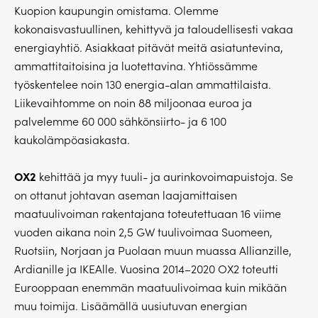
Kuopion kaupungin omistama. Olemme
kokonaisvastuullinen, kehittyvä ja taloudellisesti vakaa
energiayhtiö. Asiakkaat pitävät meitä asiatuntevina,
ammattitaitoisina ja luotettavina. Yhtiössämme
työskentelee noin 130 energia-alan ammattilaista.
Liikevaihtomme on noin 88 miljoonaa euroa ja
palvelemme 60 000 sähkönsiirto- ja 6 100
kaukolämpöasiakasta.
OX2
kehittää ja myy tuuli- ja aurinkovoimapuistoja. Se
on ottanut johtavan aseman laajamittaisen
maatuulivoiman rakentajana toteutettuaan 16 viime
vuoden aikana noin 2,5 GW tuulivoimaa Suomeen,
Ruotsiin, Norjaan ja Puolaan muun muassa Allianzille,
Ardianille ja IKEAlle. Vuosina 2014–2020 OX2 toteutti
Eurooppaan enemmän maatuulivoimaa kuin mikään
muu toimija. Lisäämällä uusiutuvan energian