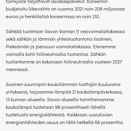
toimijoille tarjottavat asiakaspalvelut. Konsernin
budjetoitu liikevaihto on vuonna 2021 noin 208 miljoonaa
euroa ja henkilöstöä konsernissa on noin 210.
Sähköä tuotetaan Savon Voiman 11 vesivoimalaitoksessa
sekä sähkön ja lämmön yhteistuotantona Iisalmen,
Pieksämän ja Joensuun voimalaitoksissa. Etenemme
voimalla kohti hiilineutraalia tuotantoa. Sähkön
tuotantomme on kokonaan hiilineutraalia vuoteen 2027
mennessä.
Suomen suurimpiin kaukolämmön tuottajiin kuuluvana
yrityksenä, tarjoamme lämpöä 21 kaukolämpöverkossa,
13 kunnan alueella. Savon alueella toimittamamme
kaukolämpö tuotetaan 98 prosenttisesti lähellä
tuotetuista energialähteistä. Kaikkiaan uusiutuvien
energianlähteiden osuus on tällä hetkellä 66 prosenttia.