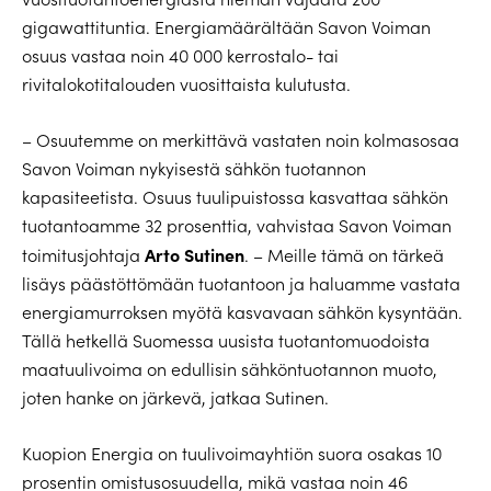
gigawattituntia. Energiamäärältään Savon Voiman
osuus vastaa noin 40 000 kerrostalo- tai
rivitalokotitalouden vuosittaista kulutusta.
– Osuutemme on merkittävä vastaten noin kolmasosaa
Savon Voiman nykyisestä sähkön tuotannon
kapasiteetista. Osuus tuulipuistossa kasvattaa sähkön
tuotantoamme 32 prosenttia, vahvistaa Savon Voiman
Arto Sutinen
toimitusjohtaja
. – Meille tämä on tärkeä
lisäys päästöttömään tuotantoon ja haluamme vastata
energiamurroksen myötä kasvavaan sähkön kysyntään.
Tällä hetkellä Suomessa uusista tuotantomuodoista
maatuulivoima on edullisin sähköntuotannon muoto,
joten hanke on järkevä, jatkaa Sutinen.
Kuopion Energia on tuulivoimayhtiön suora osakas 10
prosentin omistusosuudella, mikä vastaa noin 46