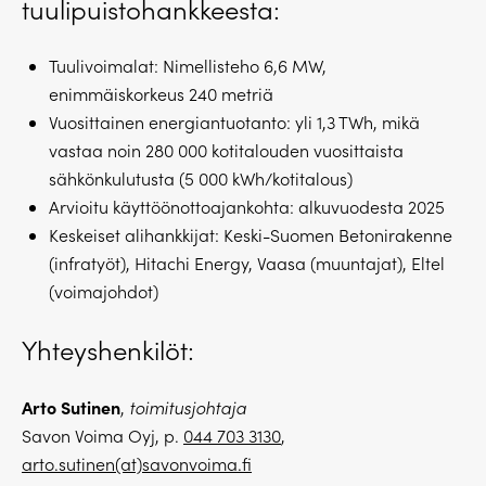
tuulipuistohankkeesta:
Tuulivoimalat: Nimellisteho 6,6 MW,
enimmäiskorkeus 240 metriä
Vuosittainen energiantuotanto: yli 1,3 TWh, mikä
vastaa noin 280 000 kotitalouden vuosittaista
sähkönkulutusta (5 000 kWh/kotitalous)
Arvioitu käyttöönottoajankohta: alkuvuodesta 2025
Keskeiset alihankkijat: Keski-Suomen Betonirakenne
(infratyöt), Hitachi Energy, Vaasa (muuntajat), Eltel
(voimajohdot)
Yhteyshenkilöt:
Arto Sutinen
,
toimitusjohtaja
Savon Voima Oyj, p.
044 703 3130
,
arto.sutinen(at)savonvoima.fi