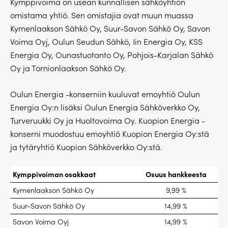
Kymppivoima on usean kunnallisen sähköyhtiön
omistama yhtiö. Sen omistajia ovat muun muassa
Kymenlaakson Sähkö Oy, Suur-Savon Sähkö Oy, Savon
Voima Oyj, Oulun Seudun Sähkö, Iin Energia Oy, KSS
Energia Oy, Ounastuotanto Oy, Pohjois-Karjalan Sähkö
Oy ja Tornionlaakson Sähkö Oy.
Oulun Energia -konserniin kuuluvat emoyhtiö Oulun
Energia Oy:n lisäksi Oulun Energia Sähköverkko Oy,
Turveruukki Oy ja Huoltovoima Oy. Kuopion Energia -
konserni muodostuu emoyhtiö Kuopion Energia Oy:stä
ja tytäryhtiö Kuopion Sähköverkko Oy:stä.
Kymppivoiman osakkaat
Osuus hankkeesta
Kymenlaakson Sähkö Oy
9,99 %
Suur-Savon Sähkö Oy
14,99 %
Savon Voima Oyj
14,99 %