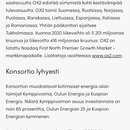
saatavuutta OX2 edistää siirtymistä kohti kestävämpää
tulevaisuutta. OX2 toimii Suomessa, Ruotsissa, Norjassa,
Puolassa, Ranskassa, Liettuassa, Espanjassa, Italiassa
ja Romaniassa. Yhtiön pääkonttori sijaitsee
Tukholmassa. Vuonna 2020 liikevaihto oli 5 201 miljoonaa
kruunua ja liikevoitto 416 miljoonaa kruunua. OX2 on
listattu Nasdaq First North Premier Growth Market -
markkinapaikalle. Lisätietoja osoitteessa
www.ox2.com
.
Konsortio lyhyesti
Konsortion muodostavat kotimaiset energia-alan
toimijat Kymppivoima, Oulun Energia ja Kuopion
Energia. Näistä Kymppivoiman osuus investoinnista on
noin 65 prosenttia, Oulun Energian 25 ja Kuopion
Energian kymmenen.