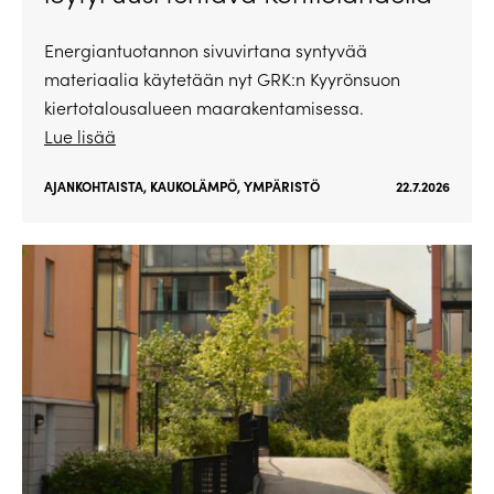
Energiantuotannon sivuvirtana syntyvää
materiaalia käytetään nyt GRK:n Kyyrönsuon
kiertotalousalueen maarakentamisessa.
Lue lisää
AJANKOHTAISTA
,
KAUKOLÄMPÖ
,
YMPÄRISTÖ
22.7.2026