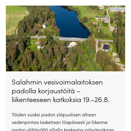
Salahmin vesivoimalaitoksen
padolla korjaustöitä –
liikenteeseen katkoksia 19.–26.8.
Töiden vuoksi padon yläpuolisen altaan
vedenpintaa lasketaan tilapäisesti ja liikenne
padon ylittävällä sillalla keskeytyy päiväsaikaan.