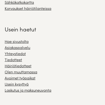
Sähkökatkokartta
Korvaukset häiriötilanteissa
Usein haetut
Hae sivustolta
Asiakaspalvelu
Yhteystiedot
Tiedotteet
Häiriötiedotteet
Olen muuttamassa
Avoimet työpaikat
Usein kysyttyä
Laskutus ja maksuneuvonta