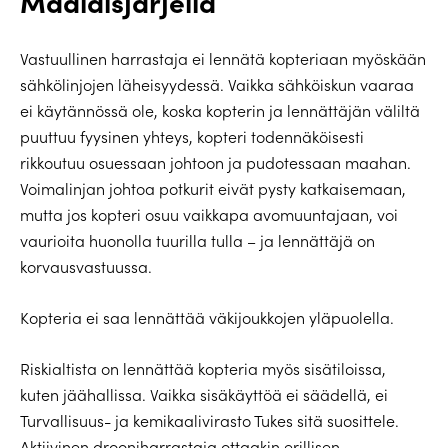
Maalaisjärjellä
Vastuullinen harrastaja ei lennätä kopteriaan myöskään
sähkölinjojen läheisyydessä. Vaikka sähköiskun vaaraa
ei käytännössä ole, koska kopterin ja lennättäjän väliltä
puuttuu fyysinen yhteys, kopteri todennäköisesti
rikkoutuu osuessaan johtoon ja pudotessaan maahan.
Voimalinjan johtoa potkurit eivät pysty katkaisemaan,
mutta jos kopteri osuu vaikkapa avomuuntajaan, voi
vaurioita huonolla tuurilla tulla – ja lennättäjä on
korvausvastuussa.
Kopteria ei saa lennättää väkijoukkojen yläpuolella.
Riskialtista on lennättää kopteria myös sisätiloissa,
kuten jäähallissa. Vaikka sisäkäyttöä ei säädellä, ei
Turvallisuus- ja kemikaalivirasto Tukes sitä suosittele.
Aktiivinen drooniharrastaja ottaakin erillisen