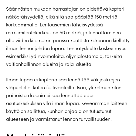
Säännösten mukaan harrastajan on pidettävä kopteri
näköetäisyydellä, eikä sitä saa päästää 150 metriä
korkeammalle. Lentoasemien läheisyydessä
maksimilentokorkeus on 50 metriä, ja lennättäminen
alle viiden kilometrin päässä kentästä kokonaan kielletty
ilman lennonjohdon lupaa. Lennätyskielto koskee myös
esimerkiksi ydinvoimaloita, öljynjalostamoja, tärkeitä
valtionhallinnon alueita ja raja-alueita.
Ilman lupaa ei kopteria saa lennättää väkijoukkojen
yläpuolella, kuten festivaaleilla. Isoa, yli kolmen kilon
painoista droonia ei saa lennättää edes
asutuskeskuksen yllä ilman lupaa. Keveämmän laitteen
käyttö on sallittua, kunhan ohjaaja on tutustunut
alueeseen ja varmistanut lennon turvallisuuden.