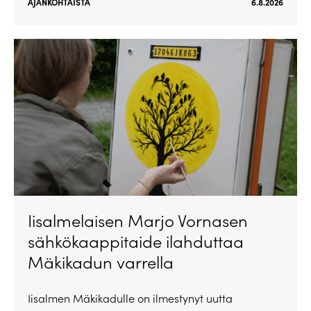
AJANKOHTAISTA
6.8.2026
Iisalmelaisen Marjo Vornasen
sähkökaappitaide ilahduttaa
Mäkikadun varrella
Iisalmen Mäkikadulle on ilmestynyt uutta