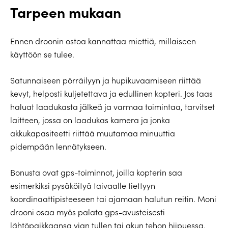
Tarpeen mukaan
Ennen droonin ostoa kannattaa miettiä, millaiseen
käyttöön se tulee.
Satunnaiseen pörräilyyn ja hupikuvaamiseen riittää
kevyt, helposti kuljetettava ja edullinen kopteri. Jos taas
haluat laadukasta jälkeä ja varmaa toimintaa, tarvitset
laitteen, jossa on laadukas kamera ja jonka
akkukapasiteetti riittää muutamaa minuuttia
pidempään lennätykseen.
Bonusta ovat gps-toiminnot, joilla kopterin saa
esimerkiksi pysäköityä taivaalle tiettyyn
koordinaattipisteeseen tai ajamaan halutun reitin. Moni
drooni osaa myös palata gps-avusteisesti
lähtöpaikkaansa vian tullen tai akun tehon hiipuessa.