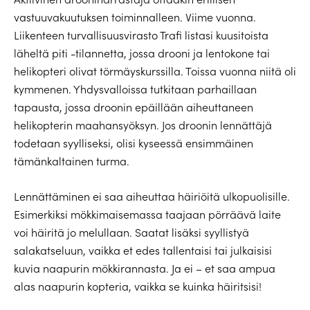
vastuuvakuutuksen toiminnalleen. Viime vuonna.
Liikenteen turvallisuusvirasto Trafi listasi kuusitoista
läheltä piti -tilannetta, jossa drooni ja lentokone tai
helikopteri olivat törmäyskurssilla. Toissa vuonna niitä oli
kymmenen. Yhdysvalloissa tutkitaan parhaillaan
tapausta, jossa droonin epäillään aiheuttaneen
helikopterin maahansyöksyn. Jos droonin lennättäjä
todetaan syylliseksi, olisi kyseessä ensimmäinen
tämänkaltainen turma.
Lennättäminen ei saa aiheuttaa häiriöitä ulkopuolisille.
Esimerkiksi mökkimaisemassa taajaan pörräävä laite
voi häiritä jo melullaan. Saatat lisäksi syyllistyä
salakatseluun, vaikka et edes tallentaisi tai julkaisisi
kuvia naapurin mökkirannasta. Ja ei – et saa ampua
alas naapurin kopteria, vaikka se kuinka häiritsisi!