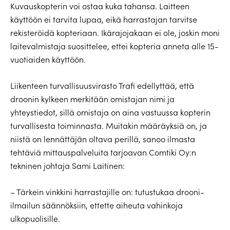
Kuvauskopterin voi ostaa kuka tahansa. Laitteen
käyttöön ei tarvita lupaa, eikä harrastajan tarvitse
rekisteröidä kopteriaan. Ikärajojakaan ei ole, joskin moni
laitevalmistaja suosittelee, ettei kopteria anneta alle 15-
vuotiaiden käyttöön.
Liikenteen turvallisuusvirasto Trafi edellyttää, että
droonin kylkeen merkitään omistajan nimi ja
yhteystiedot, sillä omistaja on aina vastuussa kopterin
turvallisesta toiminnasta. Muitakin määräyksiä on, ja
niistä on lennättäjän oltava perillä, sanoo ilmasta
tehtäviä mittauspalveluita tarjoavan Comtiki Oy:n
tekninen johtaja Sami Laitinen:
– Tärkein vinkkini harrastajille on: tutustukaa drooni-
ilmailun säännöksiin, ettette aiheuta vahinkoja
ulkopuolisille.