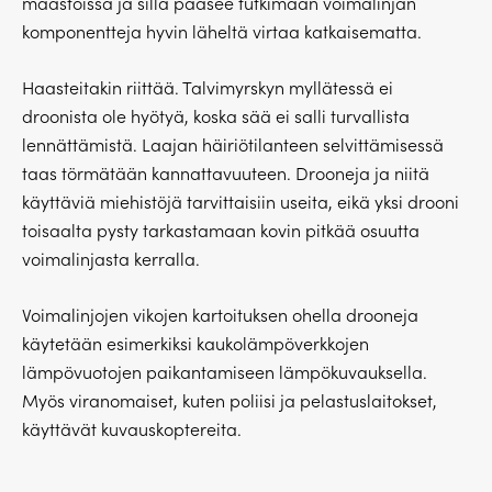
maastoissa ja sillä pääsee tutkimaan voimalinjan
komponentteja hyvin läheltä virtaa katkaisematta.
Haasteitakin riittää. Talvimyrskyn myllätessä ei
droonista ole hyötyä, koska sää ei salli turvallista
lennättämistä. Laajan häiriötilanteen selvittämisessä
taas törmätään kannattavuuteen. Drooneja ja niitä
käyttäviä miehistöjä tarvittaisiin useita, eikä yksi drooni
toisaalta pysty tarkastamaan kovin pitkää osuutta
voimalinjasta kerralla.
Voimalinjojen vikojen kartoituksen ohella drooneja
käytetään esimerkiksi kaukolämpöverkkojen
lämpövuotojen paikantamiseen lämpökuvauksella.
Myös viranomaiset, kuten poliisi ja pelastuslaitokset,
käyttävät kuvauskoptereita.