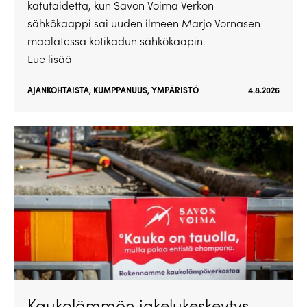
katutaidetta, kun Savon Voima Verkon
sähkökaappi sai uuden ilmeen Marjo Vornasen
maalatessa kotikadun sähkökaapin.
Lue lisää
AJANKOHTAISTA
,
KUMPPANUUS
,
YMPÄRISTÖ
4.8.2026
Kaukolämmön jakelukeskeytys