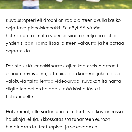
Kuvauskopteri eli drooni on radiolaitteen avulla kauko-
ohjattava pienoislennokki. Se näyttää vähän
helikopterilta, mutta yleensä siinä on neljä propellia
yhden sijaan. Tämä lisää laitteen vakautta ja helpottaa
ohjaamista.
Perinteisistä lennokkiharrastajien kop­tereista droonit
eroavat myös siinä, että niissä on kamera, joka napsii
valokuvia tai tallentaa videokuvaa. Kuvakortilta nämä
digitallenteet on helppo siirtää käsiteltäviksi
tietokoneelle.
Halvimmat, alle sadan euron laitteet ovat käytännössä
hauskoja leluja. Ykkössatasista tuhanteen euroon -
hintaluokan laitteet sopivat jo vakavaankin