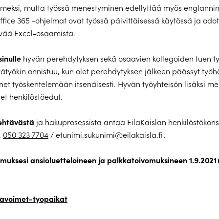
omeksi, mutta työssä menestyminen edellyttää myös englannin
ffice 365 -ohjelmat ovat työssä päivittäisessä käytössä ja o
hyvää Excel-osaamista.
inulle
hyvän perehdytyksen sekä osaavien kollegoiden tuen työ
tätyökin onnistuu, kun olet perehdytyksen jälkeen päässyt työh
enet työskentelemään itsenäisesti. Hyvän työyhteisön lisäksi me
set henkilöstöedut.
tehtävästä
ja hakuprosessista antaa EilaKaislan henkilöstökons
.
050 323 7704
/ etunimi.sukunimi@eilakaisla.fi .
muksesi ansioluetteloineen ja palkkatoivomuksineen 1.9.202
i/avoimet-tyopaikat