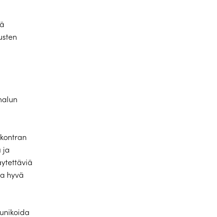
iä
usten
halun
skontran
 ja
ytettäviä
 ja hyvä
munikoida