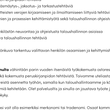
 täsmäytys-, jaksotus- ja tarkastustehtäviä
teisten verojen kirjaamiseen ja ilmoittamiseen liittyviä tehtäv
mien ja prosessien kehittämistyötä sekä taloushallinnon ohjeist
ilöstön neuvontaa ja ohjeistusta taloushallinnon asioissa
a taloushallinnon tehtäviä
yönkuva tarkentuu valittavan henkilön osaamisen ja kehittymis
nulta
vähintään parin vuoden itsenäistä työkokemusta ostore
ekä kokemusta peruskirjanpidon tehtävistä. Toivomme uteliasta
eistä asennetta työhön, samalla kun taloushallintoamme ja kä
lmiä kehitetään. Olet palvelualtis ja sinulla on joustava työote
kyky.
asi voit olla esimerkiksi merkonomi tai tradenomi. Osaat kom