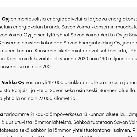
 Oyj
on monipuolisia energiapalveluita tarjoava energiakonser
etuin energia-alan brändi. Savon Voima -konsernin muodost
on Voima Oyj ja sen tytäryhtiöt Savon Voima Verkko Oy ja Sa
Konsernin omistaa kokonaan Savon Energiaholding Oy, jonka 
ialueen kuntaa. Konsernin liiketoimintaa ovat sähkönsiirto, sä
ö. Konsernin liikevaihto oli vuonna 2020 noin 190 miljoonaa e
konsernissa on noin 200.
 Verkko Oy
vastaa yli 117 000 asiakkaan sähkön siirrosta ja mu
uista Pohjois- ja Etelä-Savon sekä osin Keski-Suomen alueilla.
 yhtiöllä on noin 27 000 kilometriä.
öä
tarjoamme 21 kaukolämpöverkossa 13 kunnan alueella. Lä
 % uusiutuvista lämmönlähteistä. Sähköä tuotetaan Savon Voi
toksessa sekä sähkön ja lämmön yhteistuotantona Iisalmen, P