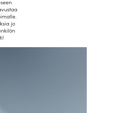
eseen
 avustaa
oimalle.
sia jo
nkilön
i!