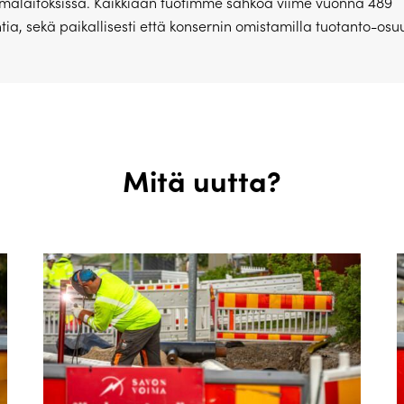
malaitoksissa. Kaikkiaan tuotimme sähköä viime vuonna 489
ia, sekä paikallisesti että konsernin omistamilla tuotanto-osuu
Mitä uutta?