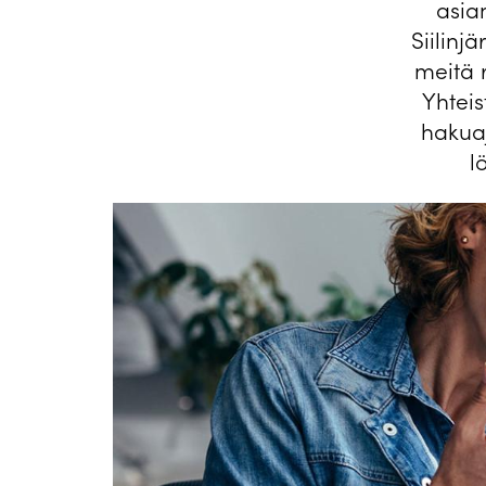
asia
Siilinj
meitä r
Yhtei
hakua
l