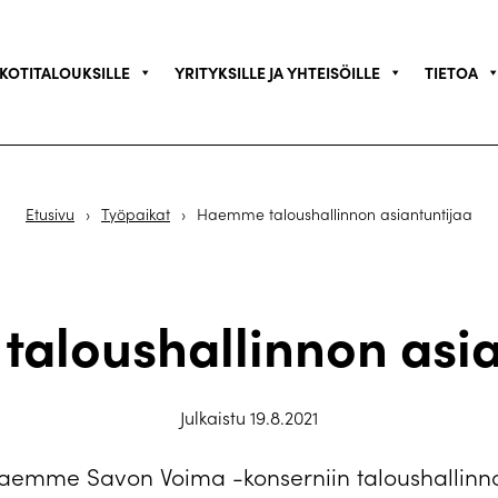
KOTITALOUKSILLE
YRITYKSILLE JA YHTEISÖILLE
TIETOA
Etusivu
›
Työpaikat
›
Haemme taloushallinnon asiantuntijaa
aloushallinnon asia
Julkaistu 19.8.2021
aemme Savon Voima -konserniin taloushallinn