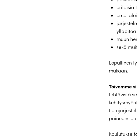
erilaisia
oma-aloit
järjestel
ylläpitoa
muun henk
sekä muit
Lopullinen t
mukaan.
Toivomme si
tehtävistä s
kehitysmyönt
tietojärjeste
paineensieto
Koulutukselt