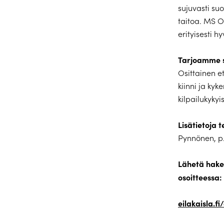
sujuvasti su
taitoa. MS O
erityisesti 
Tarjoamme s
Osittainen e
kiinni ja kyk
kilpailukykyi
Lisätietoja 
Pynnönen, p
Lähetä hake
osoitteessa:
eilakaisla.f