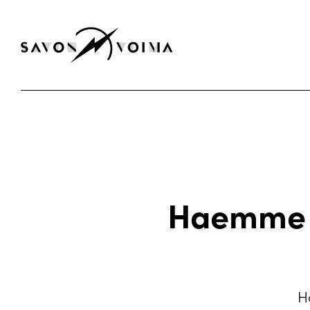
Haemme t
H