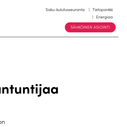
Saku-kulutusseuranta
Tietopankki
Energiaa
SÄHKÖINEN ASIOINTI
ntuntijaa
on