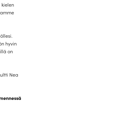
 kielen
dotamme
llesi.
ön hyvin
illä on
ultti Nea
1 mennessä