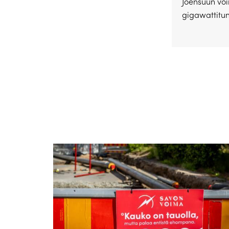
Joensuun voi
gigawattitunt