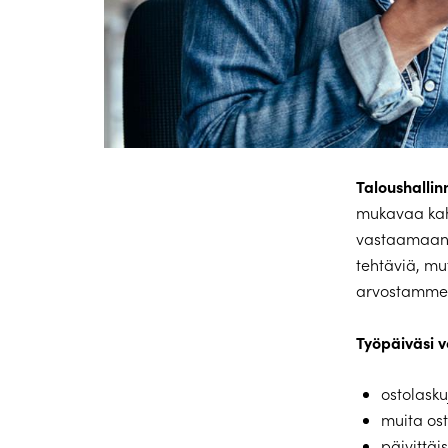
Taloushallin
mukavaa kahd
vastaamaan p
tehtäviä, mu
arvostamme 
Työpäiväsi 
ostolaskuj
muita ost
päivittäi