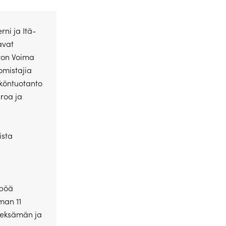
ni ja Itä-
avat
von Voima
omistajia
hköntuotanto
uroa ja
ista
mpöä
man 11
ieksämän ja