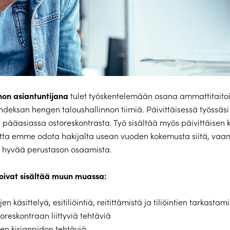
non asiantuntijana
tulet työskentelemään osana ammattitaitoi
eksan hengen taloushallinnon tiimiä. Päivittäisessä työssäsi 
ääasiassa ostoreskontrasta. Työ sisältää myös päivittäisen 
tta emme odota hakijalta usean vuoden kokemusta siitä, vaa
hyvää perustason osaamista.
voivat sisältää muun muassa:
en käsittelyä, esitiliöintiä, reitittämistä ja tiliöintien tarkastam
oreskontraan liittyviä tehtäviä
sen kirjanpidon tehtäviä