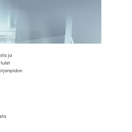
sta ja
tulet
kirjanpidon
n
ista