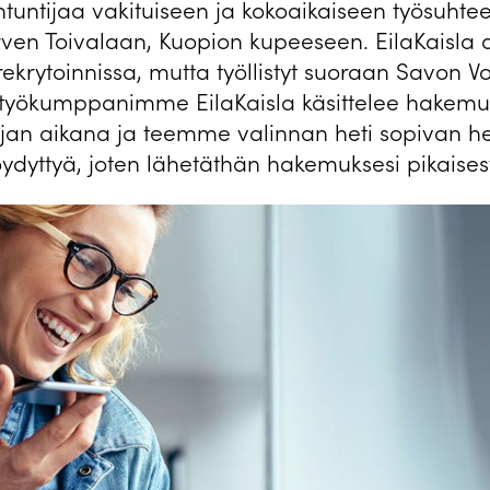
ntuntijaa vakituiseen ja kokoaikaiseen työsuhte
ärven Toivalaan, Kuopion kupeeseen. EilaKaisla
ekrytoinnissa, mutta työllistyt suoraan Savon V
styökumppanimme EilaKaisla käsittelee hakemuk
jan aikana ja teemme valinnan heti sopivan he
öydyttyä, joten lähetäthän hakemuksesi pikaisest