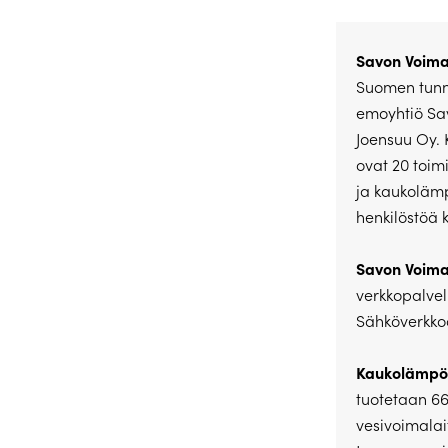
Savon Voima
Suomen tunn
emoyhtiö Sav
Joensuu Oy. 
ovat 20 toim
ja kaukolämp
henkilöstöä 
Savon Voima
verkkopalvel
Sähköverkkoa
Kaukolämp
tuotetaan 66
vesivoimalai