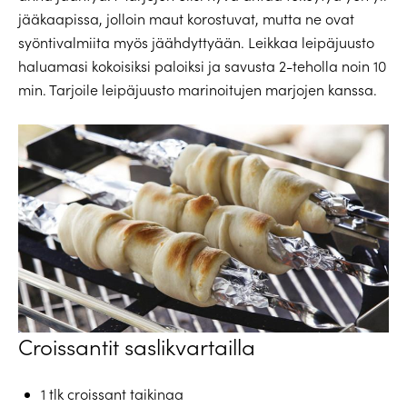
jääkaapissa, jolloin maut korostuvat, mutta ne ovat
syöntivalmiita myös jäähdyttyään. Leikkaa leipäjuusto
haluamasi kokoisiksi paloiksi ja savusta 2-teholla noin 10
min. Tarjoile leipäjuusto marinoitujen marjojen kanssa.
Croissantit saslikvartailla
1 tlk croissant taikinaa