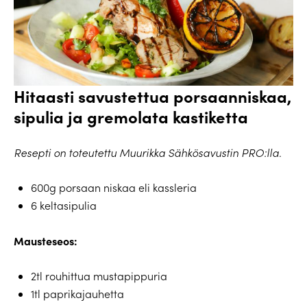
Hitaasti savustettua porsaanniskaa,
sipulia ja
gremolata
kastiketta
Resepti on toteutettu Muurikka Sähkösavustin PRO:lla.
600g porsaan niskaa eli kassleria
6 keltasipulia
Mausteseos:
2tl rouhittua mustapippuria
1tl paprikajauhetta