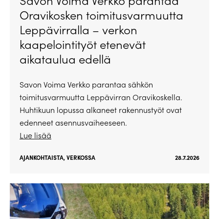
Savon Voima Verkko parantaa
Oravikosken toimitusvarmuutta
Leppävirralla – verkon
kaapelointityöt etenevät
aikataulua edellä
Savon Voima Verkko parantaa sähkön
toimitusvarmuutta Leppävirran Oravikoskella.
Huhtikuun lopussa alkaneet rakennustyöt ovat
edenneet asennusvaiheeseen.
Lue lisää
AJANKOHTAISTA
,
VERKOSSA
28.7.2026