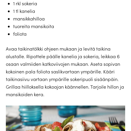
1 rkl sokeria
1 tl kanelia
mansikkahilloa
tuoreita mansikoita
foliota
Avaa taikinatölkki ohjeen mukaan ja levitä taikina
alustalle. Ripottele päälle kanelia ja sokeria, leikkaa 6
osaan valmiiden katkoviivojen mukaan. Aseta sopivan
kokoinen pala foliota saslikvartaan ympärille. Kääri
taikinasiivu vartaan ympärille sokeripuoli sisäänpäin.
Grillaa hiilloksella kokoajan käännellen. Tarjoile hillon ja
mansikoiden kera.