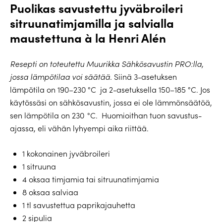
Puolikas savustettu jyväbroileri
sitruunatimjamilla ja salvialla
maustettuna à la Henri Alén
Resepti on toteutettu Muurikka Sähkösavustin PRO:lla,
jossa lämpötilaa voi säätää.
Siinä 3-asetuksen
lämpötila on 190–230 °C
ja 2-asetuksella 150–185 °C. Jos
käytössäsi on sähkösavustin, jossa ei ole lämmönsäätöä,
sen lämpötila on 230 °C.
Huomioithan tuon savustus­
ajassa, eli vähän lyhyempi aika riittää.
1 kokonainen jyväbroileri
1 sitruuna
4 oksaa timjamia tai sitruunatimjamia
8 oksaa salviaa
1 tl savustettua paprikajauhetta
2 sipulia