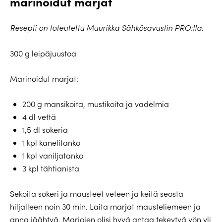
marinoidut marjat
Resepti on toteutettu Muurikka
Sähkösavustin PRO:lla.
300 g leipäjuustoa
Marinoidut marjat:
200 g mansikoita, mustikoita ja vadelmia
4 dl vettä
1,5 dl sokeria
1 kpl kanelitanko
1 kpl vaniljatanko
3 kpl tähtianista
Sekoita sokeri ja mausteet veteen ja keitä seosta
hiljalleen noin 30 min. Laita marjat mausteliemeen ja
anna jäähtyä. Marjojen olisi hyvä antaa tekeytyä yön yli