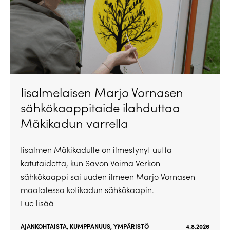
Iisalmelaisen Marjo Vornasen
sähkökaappitaide ilahduttaa
Mäkikadun varrella
Iisalmen Mäkikadulle on ilmestynyt uutta
katutaidetta, kun Savon Voima Verkon
sähkökaappi sai uuden ilmeen Marjo Vornasen
maalatessa kotikadun sähkökaapin.
Lue lisää
AJANKOHTAISTA
,
KUMPPANUUS
,
YMPÄRISTÖ
4.8.2026