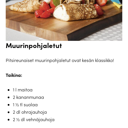
Muurinpohjaletut
Pitsireunaiset muurinpohjaletut ovat kesän klassikko!
Taikina:
1 l maitoa
2 kananmunaa
1 ½ tl suolaa
2 dl ohrajauhoja
2 ½ dl vehnäjauhoja