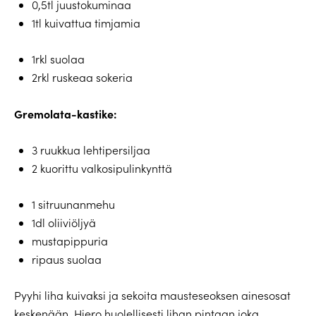
0,5tl juustokuminaa
1tl kuivattua timjamia
1rkl suolaa
2rkl ruskeaa sokeria
Gremolata
-kastike:
3 ruukkua lehtipersiljaa
2 kuorittu valkosipulinkynttä
1 sitruunanmehu
1dl oliiviöljyä
mustapippuria
ripaus suolaa
Pyyhi liha kuivaksi ja sekoita mausteseoksen ainesosat
keskenään. Hiero huolellisesti lihan pintaan joka