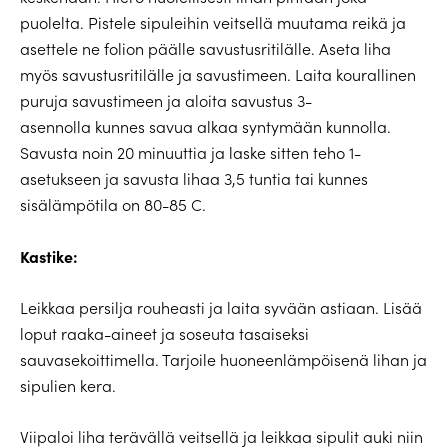
puolelta. Pistele sipuleihin veitsellä muutama reikä ja
asettele ne folion päälle savustusritilälle. Aseta liha
myös savustusritilälle ja
savustimeen
. Laita kourallinen
puruja
savustimeen
ja aloita savustus
3-
asennolla
kunnes savua alkaa syntymään kunnolla.
Savusta noin 20 minuuttia ja laske sitten teho 1-
asetukseen ja savusta lihaa 3,5 tuntia tai kunnes
sisälämpötila on 80-85 C.
Kastike:
Leikkaa persilja rouheasti ja laita syvään astiaan. Lisää
loput raaka-aineet ja soseuta tasaiseksi
sauvasekoittimella. Tarjoile huoneenlämpöisenä lihan ja
sipulien kera.
Viipaloi liha terävällä veitsellä ja leikkaa sipulit auki niin