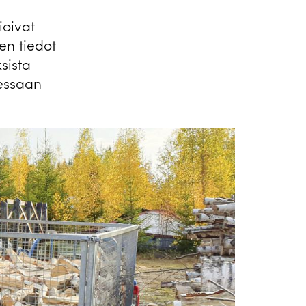
ioivat
en tiedot
sista
essaan