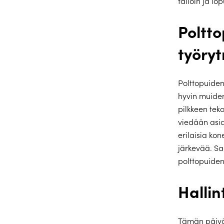
tällöin ja lo
Poltt
työryt
Polttopuiden 
hyvin muiden
pilkkeen teko
viedään asia
erilaisia ko
järkevää. S
polttopuiden
Hallin
Tämän päivän