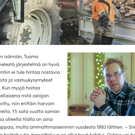
an isännän, Tuomo
elestä järjestelmä on hyvä.
ntiin ei tule hintaa nostavia
ioita ja vastuukysymykset
ä. Kun myyjä hoitaa
sellaisena mitä ostajan
ittu, niin erittäin harvoin
heita. Yli sata vuotta saman
a olleella tilalla on aina
uppaa, mutta ammattimaisemmin vuodesta 1993 lähtien. – Sii
a heittokuutio-hinnoitteluun on ollut hyvä kehitys. Ostaja voi h