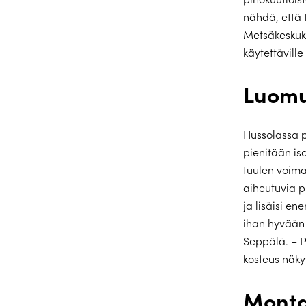
nähdä, että 
Metsäkeskuks
käytettäville
Luomu
Hussolassa p
pienitään is
tuulen voima
aiheutuvia p
ja lisäisi e
ihan hyvään 
Seppälä. – Po
kosteus näky
Monta