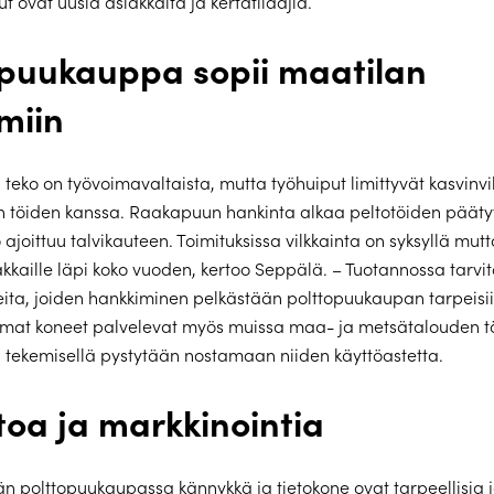
put ovat uusia asiakkaita ja kertatilaajia.
opuukauppa sopii maatilan
miin
teko on työvoimavaltaista, mutta työhuiput limittyvät kasvinvilj
 töiden kanssa. Raakapuun hankinta alkaa peltotöiden päätyt
 ajoittuu talvikauteen. Toimituksissa vilkkainta on syksyllä mut
kkaille läpi koko vuoden, kertoo Seppälä. – Tuotannossa tarvi
neita, joiden hankkiminen pelkästään polttopuukaupan tarpeisiin
amat koneet palvelevat myös muissa maa- ja metsätalouden tö
 tekemisellä pystytään nostamaan niiden käyttöastetta.
toa ja markkinointia
 polttopuukaupassa kännykkä ja tietokone ovat tarpeellisia j