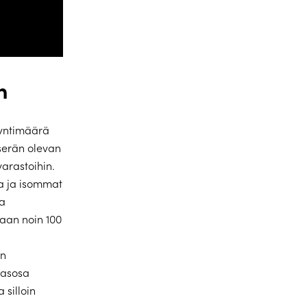
n
yyntimäärä
serän olevan
varastoihin.
la ja isommat
ia
taan noin 100
in
masosa
 silloin