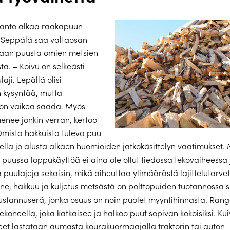
tanto alkaa raakapuun
. Seppälä saa valtaosan
taan puusta omien metsien
ta. – Koivu on selkeästi
laji. Lepällä olisi
kysyntää, mutta
on vaikea saada. Myös
nee jonkin verran, kertoo
mista hakkuista tuleva puu
tella jo alusta alkaen huomioiden jatkokäsittelyn vaatimukset.
 puussa loppukäyttöä ei aina ole ollut tiedossa tekovaiheessa 
puulajeja sekaisin, mikä aiheuttaa ylimäärästä lajittelutarvet
e, hakkuu ja kuljetus metsästä on polttopuiden tuotannossa s
kustannuserä, jonka osuus on noin puolet myyntihinnasta. Rang
koneella, joka katkaisee ja halkoo puut sopivan kokoisiksi. Ku
keet lastataan aumasta kourakuormaajalla traktorin tai auton