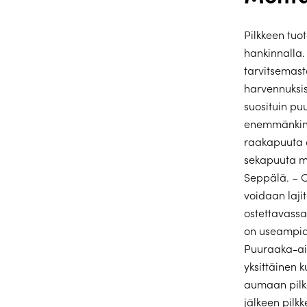
Pilkkeen tuo
hankinnalla
tarvitsemas
harvennuksis
suosituin puu
enemmänkin 
raakapuuta 
sekapuuta me
Seppälä. – O
voidaan laji
ostettavassa
on useampia 
Puuraaka-ain
yksittäinen 
aumaan pilke
jälkeen pilk