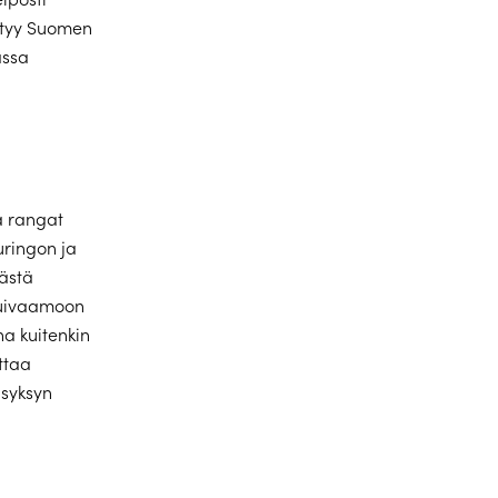
öytyy Suomen
assa
a rangat
uringon ja
äästä
 kuivaamoon
na kuitenkin
ttaa
 syksyn