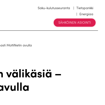
Saku-kulutusseuranta
Tietopankki
Energiaa
SÄHKÖINEN ASIOINTI
asti MottiNetin avulla
n välikäsiä –
avulla