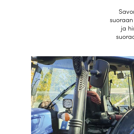
Savon
suoraan 
ja h
suora