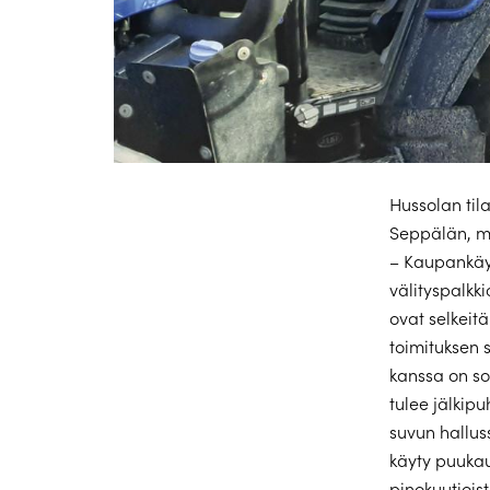
Hussolan til
Seppälän, mi
­– Kaupankäy
välityspalkk
ovat selkeit
toimituksen 
kanssa on sov
tulee jälkipu
suvun halluss
käyty puuka
pinokuutioist