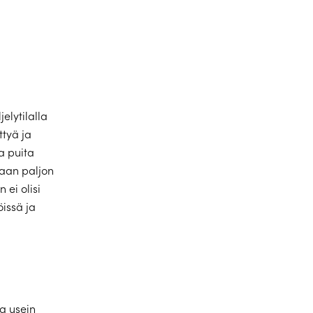
elytilalla
tyä ja
ta puita
taan paljon
 ei olisi
issä ja
a usein