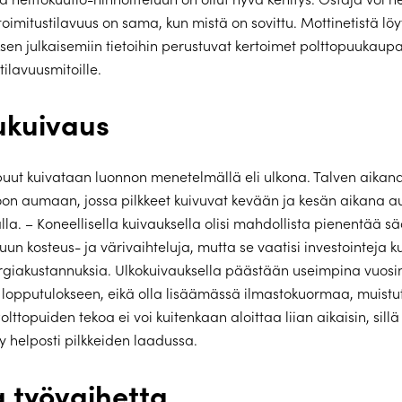
toimitustilavuus on sama, kun mistä on sovittu. Mottinetistä l
en julkaisemiin tietoihin perustuvat kertoimet polttopuukaup
 tilavuusmitoille.
kuivaus
uut kuivataan luonnon menetelmällä eli ulkona. Talven aikan
oon aumaan, jossa pilkkeet kuivuvat kevään ja kesän aikana a
lla. – Koneellisella kuivauksella olisi mahdollista pienentää s
uun kosteus- ja värivaihteluja, mutta se vaatisi investointeja
nergiakustannuksia. Ulkokuivauksella päästään useimpina vuosi
lopputulokseen, eikä olla lisäämässä ilmastokuormaa, muistu
lttopuiden tekoa ei voi kuitenkaan aloittaa liian aikaisin, sillä
y helposti pilkkeiden laadussa.
 työvaihetta