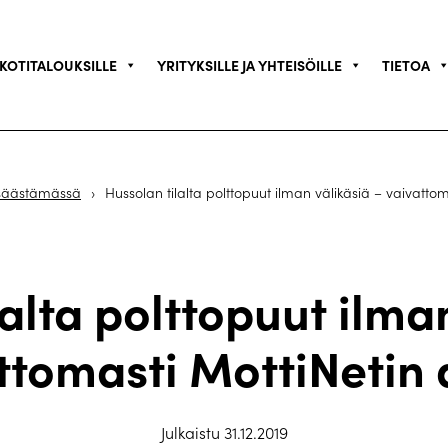
KOTITALOUKSILLE
YRITYKSILLE JA YHTEISÖILLE
TIETOA
säästämässä
›
Hussolan tilalta polttopuut ilman välikäsiä – vaivattom
alta polttopuut ilma
ttomasti MottiNetin 
Julkaistu 31.12.2019