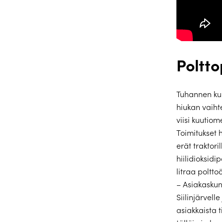
Poltto
Tuhannen ku
hiukan vaiht
viisi kuutiom
Toimitukset 
erät traktori
hiilidioksidi
litraa polttoö
– Asiakaskun
Siilinjärvel
asiakkaista t