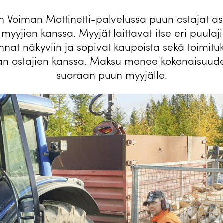
 Voiman Mottinetti-palvelussa puun ostajat as
myyjien kanssa. Myyjät laittavat itse eri puulaji
innat näkyviin ja sopivat kaupoista sekä toimituk
an ostajien kanssa. Maksu menee kokonaisuud
suoraan puun myyjälle.