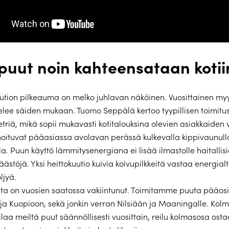
puut noin kahteensataan kotii
ution pilkeauma on melko juhlavan näköinen. Vuosittainen m
elee säiden mukaan. Tuomo Seppälä kertoo tyypillisen toimitu
etriä, mikä sopii mukavasti kotitalouksina olevien asiakkaiden 
hoituvat pääasiassa avolavan perässä kulkevalla kippivaunul
lla. Puun käyttö lämmitysenergiana ei lisää ilmastolle haitallis
päästöjä. Yksi heittokuutio kuivia koivupilkkeitä vastaa energial
ljyä.
ta on vuosien saatossa vakiintunut. Toimitamme puuta pääos
le ja Kuopioon, sekä jonkin verran Nilsiään ja Maaningalle. Kol
ilaa meiltä puut säännöllisesti vuosittain, reilu kolmasosa ostaa