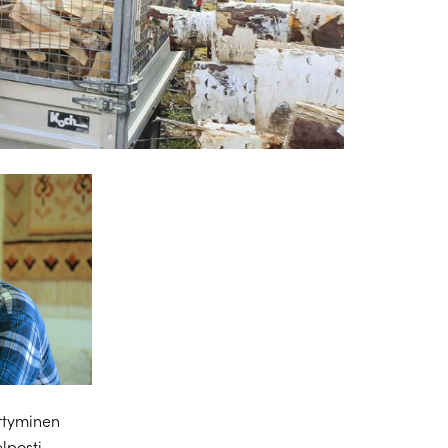
rtyminen
elposti