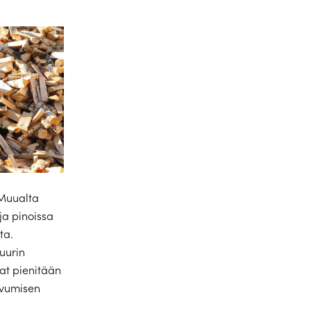
 Muualta
ja pinoissa
ta.
uurin
at pienitään
ivumisen