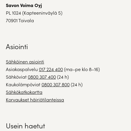
Savon Voima Oyj
PL 1024 (Kapteeninväylä 5)
70901 Toivala
Asiointi
Sähköinen asiointi
Asiakaspalvelu
017 224 400
(ma–pe klo 8–16)
Sähköviat
0800 307 400
(24 h)
Kaukolämpöviat
0800 307 800
(24 h)
Sähkökatkokartta
Korvaukset häiriötilanteissa
Usein haetut