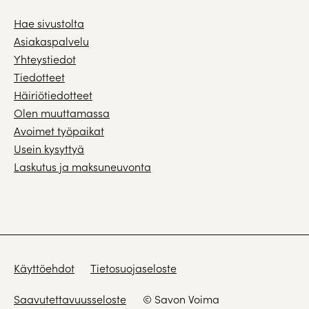
Hae sivustolta
Asiakaspalvelu
Yhteystiedot
Tiedotteet
Häiriötiedotteet
Olen muuttamassa
Avoimet työpaikat
Usein kysyttyä
Laskutus ja maksuneuvonta
Käyttöehdot
Tietosuojaseloste
Saavutettavuusseloste
© Savon Voima