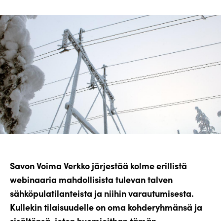
Savon Voima Verkko järjestää kolme erillistä
webinaaria mahdollisista tulevan talven
sähköpulatilanteista ja niihin varautumisesta.
Kullekin tilaisuudelle on oma kohderyhmänsä ja
sisältönsä, joten huomioithan tämän