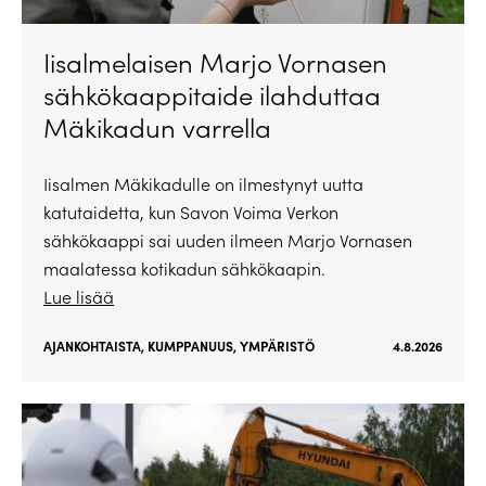
Iisalmelaisen Marjo Vornasen
sähkökaappitaide ilahduttaa
Mäkikadun varrella
Iisalmen Mäkikadulle on ilmestynyt uutta
katutaidetta, kun Savon Voima Verkon
sähkökaappi sai uuden ilmeen Marjo Vornasen
maalatessa kotikadun sähkökaapin.
Lue lisää
AJANKOHTAISTA
,
KUMPPANUUS
,
YMPÄRISTÖ
4.8.2026