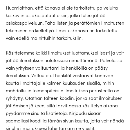
Huomioithan, että kanava ei ole tarkoitettu palveluita
koskeviin asiakaspalautteisiin, jotka tulee jättää
asiakaspalveluun
. Tahallisten ja perättömien ilmoitusten
tekeminen on kiellettyä. Ilmoituskanava on tarkoitettu
vain edellä mainittuihin tarkoituksiin.
Käsittelemme kaikki ilmoitukset luottamuksellisesti ja voit
jättää ilmoituksen halutessasi nimettömänä. Palvelussa
vain yrityksen valtuuttamilla henkilöillä on pääsy
ilmoituksiin. Valtuutetut henkilöt vastaavat kanavan
kautta ilmoittajalle kolmen kuukauden sisällä, mihin
mahdollisiin toimenpiteisiin ilmoituksen perusteella on
ryhdytty. Otathan talteen koodin, jonka saat ilmoituksen
jättämisen jälkeen, sillä tarvittaessa käsittelyn aikana
pyydämme sinulta lisätietoja. Kirjaudu sisään
saamallasi koodilla tämän sivun kautta, jotta voit nähdä
sinulle ilmoitukseesi lähettämämme viestit.