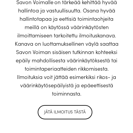
Savon Voimalle on tärkeää kehittää hyvää
hallintoa ja vastuullisuutta. Osana hyvää
hallintotapaa ja eettisiä toimintaohjeita
meillä on käytössä väärinkäytösten
ilmoittamiseen tarkoitettu ilmoituskanava.
Kanava on luottamuksellinen väylä saattaa
Savon Voiman sisäisen tutkinnan kohteeksi
epäily mahdollisesta väärinkäytöksestä tai
toimintaperiaatteiden rikkomisesta.
Ilmoituksia voit jättää esimerkiksi rikos- ja
väärinkäytösepäilyistä ja epäeettisestä
toiminnasta.
JÄTÄ ILMOITUS TÄSTÄ