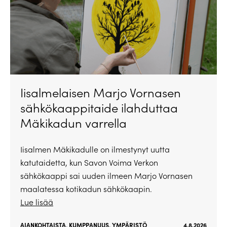
Iisalmelaisen Marjo Vornasen
sähkökaappitaide ilahduttaa
Mäkikadun varrella
Iisalmen Mäkikadulle on ilmestynyt uutta
katutaidetta, kun Savon Voima Verkon
sähkökaappi sai uuden ilmeen Marjo Vornasen
maalatessa kotikadun sähkökaapin.
Lue lisää
AJANKOHTAISTA
,
KUMPPANUUS
,
YMPÄRISTÖ
4.8.2026