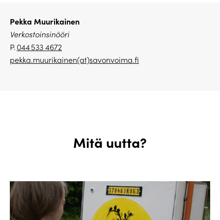
Pekka Muurikainen
Verkostoinsinööri
P.
044 533 4672
pekka.muurikainen(at)savonvoima.fi
Mitä uutta?