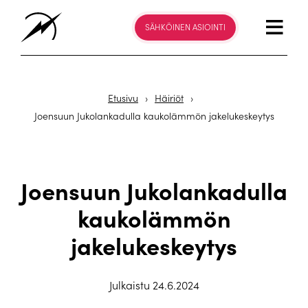
SÄHKÖINEN ASIOINTI
Etusivu
›
Häiriöt
›
Joensuun Jukolankadulla kaukolämmön jakelukeskeytys
Joensuun Jukolankadulla
kaukolämmön
jakelukeskeytys
Julkaistu 24.6.2024