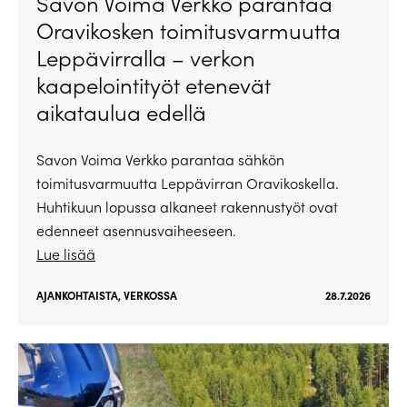
Savon Voima Verkko parantaa
Oravikosken toimitusvarmuutta
Leppävirralla – verkon
kaapelointityöt etenevät
aikataulua edellä
Savon Voima Verkko parantaa sähkön
toimitusvarmuutta Leppävirran Oravikoskella.
Huhtikuun lopussa alkaneet rakennustyöt ovat
edenneet asennusvaiheeseen.
Lue lisää
AJANKOHTAISTA
,
VERKOSSA
28.7.2026