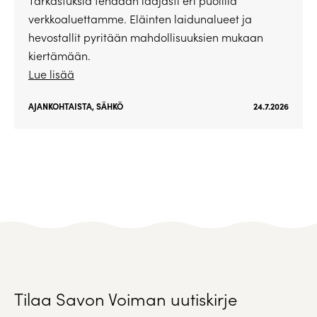
Tarkastuksia tehdään laajasti eri puolilla
verkkoaluettamme. Eläinten laidunalueet ja
hevostallit pyritään mahdollisuuksien mukaan
kiertämään.
Lue lisää
AJANKOHTAISTA
,
SÄHKÖ
24.7.2026
Tilaa Savon Voiman uutiskirje