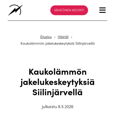
SÄHKÖINEN ASIOINTI
Etusivu
›
Häiriöt
›
Kaukolämmön jakelukeskeytyksiä Siilinjärvellä
Kaukolämmön
jakelukeskeytyksiä
Siilinjärvellä
Julkaistu 8.5.2026