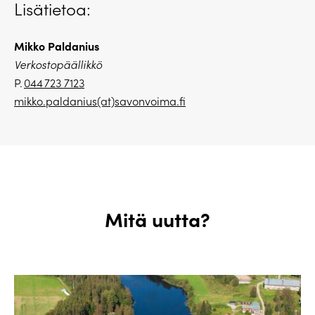
Lisätietoa:
Mikko Paldanius
Verkostopäällikkö
P.
044 723 7123
mikko.paldanius(at)savonvoima.fi
Mitä uutta?