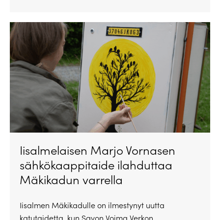
Iisalmelaisen Marjo Vornasen
sähkökaappitaide ilahduttaa
Mäkikadun varrella
Iisalmen Mäkikadulle on ilmestynyt uutta
katutaidetta, kun Savon Voima Verkon