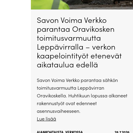
Savon Voima Verkko
parantaa Oravikosken
toimitusvarmuutta
Leppävirralla – verkon
kaapelointityöt etenevät
aikataulua edellä
Savon Voima Verkko parantaa sähkön
toimitusvarmuutta Leppävirran
Oravikoskella. Huhtikuun lopussa alkaneet
rakennustyöt ovat edenneet
asennusvaiheeseen.
Lue lisää
AJANKOHTAISTA
,
VERKOSSA
28.7.2026