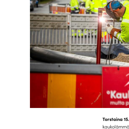
Torstaina 15
kaukolämmön 