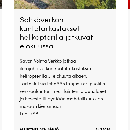
Sähköverkon
kuntotarkastukset
helikopterilla jatkuvat
elokuussa
Savon Voima Verkko jatkaa
ilmajohtoverkon kuntotarkastuksia
helikopterilla 3. elokuuta alkaen.
Tarkastuksia tehdään laajasti eri puolilla
verkkoaluettamme. Eläinten laidunalueet
ja hevostallit pyritään mahdollisuuksien
mukaan kiertämään.
Lue lisää
AJANKOHTAISTA
,
SÄHKÖ
24.7.2026