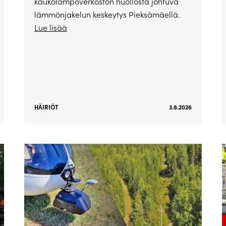
kaukolämpöverkoston huollosta johtuva
lämmönjakelun keskeytys Pieksämäellä.
Lue lisää
HÄIRIÖT
3.8.2026