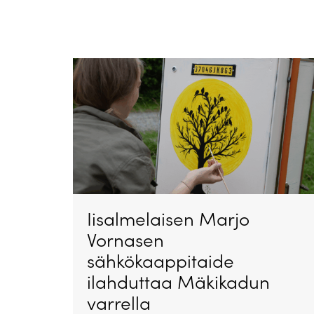
Iisalmelaisen Marjo
Vornasen
sähkökaappitaide
ilahduttaa Mäkikadun
varrella