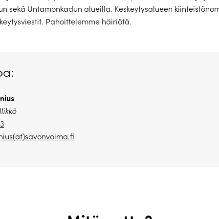
n sekä Untamonkadun alueilla. Keskeytysalueen kiinteistönomi
skeytysviestit. Pahoittelemme häiriötä.
oa:
nius
likkö
23
ius(at)savonvoima.fi