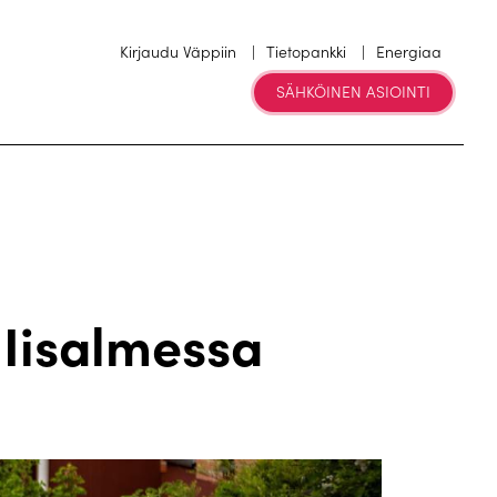
Kirjaudu Väppiin
Tietopankki
Energiaa
SÄHKÖINEN ASIOINTI
Iisalmessa