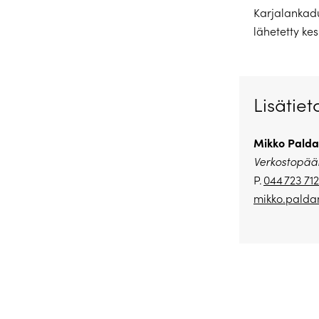
Karjalankadu
lähetetty ke
Lisätiet
Mikko Palda
Verkostopääl
P.
044 723 71
mikko.paldan