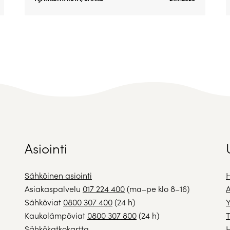
Asiointi
Sähköinen asiointi
H
Asiakaspalvelu
017 224 400
(ma–pe klo 8–16)
A
Sähköviat
0800 307 400
(24 h)
Y
Kaukolämpöviat
0800 307 800
(24 h)
T
Sähkökatkokartta
H