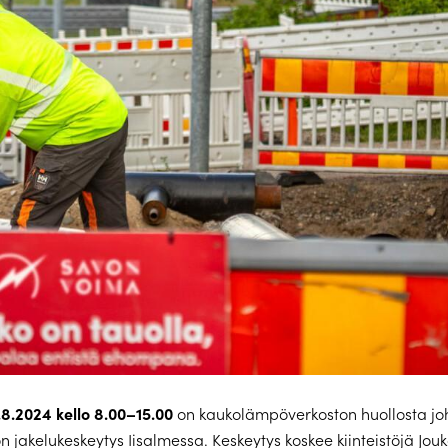
.8.2024 kello 8.00–15.00
on kaukolämpöverkoston huollosta jo
jakelukeskeytys Iisalmessa. Keskeytys koskee kiinteistöjä Jou