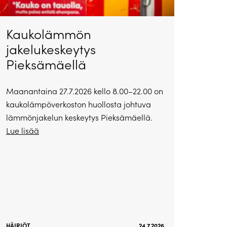
Kaukolämmön
jakelukeskeytys
Pieksämäellä
Maanantaina 27.7.2026 kello 8.00–22.00 on
kaukolämpöverkoston huollosta johtuva
lämmönjakelun keskeytys Pieksämäellä.
Lue lisää
HÄIRIÖT
24.7.2026