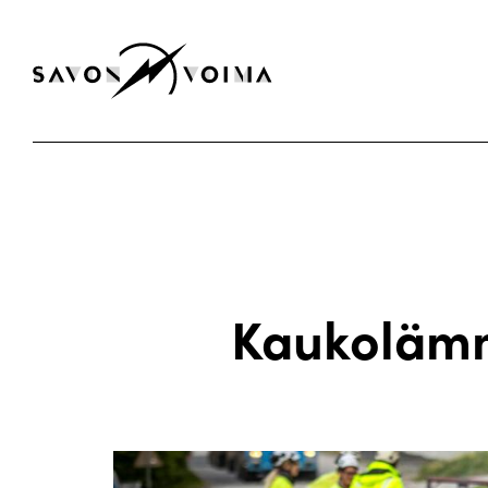
Kaukolämm