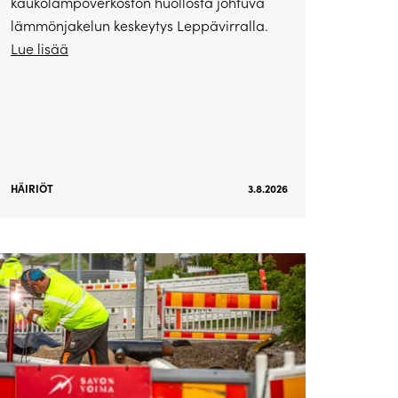
kaukolämpöverkoston huollosta johtuva
lämmönjakelun keskeytys Leppävirralla.
Lue lisää
HÄIRIÖT
3.8.2026