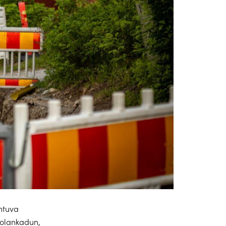
htuva
kolankadun,