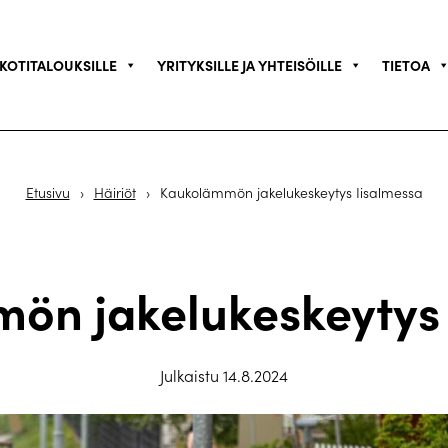
KOTITALOUKSILLE
YRITYKSILLE JA YHTEISÖILLE
TIETOA
Etusivu
›
Häiriöt
›
Kaukolämmön jakelukeskeytys Iisalmessa
ön jakelukeskeytys 
Julkaistu 14.8.2024