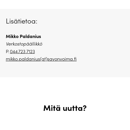
Lisätietoa:
Mikko Paldanius
Verkostopäällikkö
P.
044 723 7123
mikko.paldanius(at)savonvoima.fi
Mitä uutta?