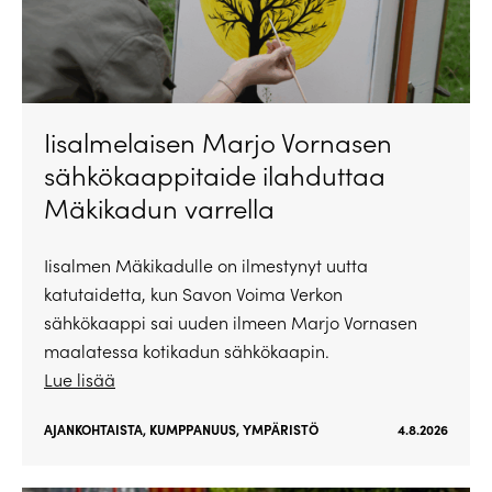
Iisalmelaisen Marjo Vornasen
sähkökaappitaide ilahduttaa
Mäkikadun varrella
Iisalmen Mäkikadulle on ilmestynyt uutta
katutaidetta, kun Savon Voima Verkon
sähkökaappi sai uuden ilmeen Marjo Vornasen
maalatessa kotikadun sähkökaapin.
Lue lisää
AJANKOHTAISTA
,
KUMPPANUUS
,
YMPÄRISTÖ
4.8.2026