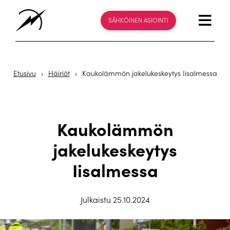
SÄHKÖINEN ASIOINTI
Etusivu
›
Häiriöt
›
Kaukolämmön jakelukeskeytys Iisalmessa
Kaukolämmön
jakelukeskeytys
Iisalmessa
Julkaistu 25.10.2024