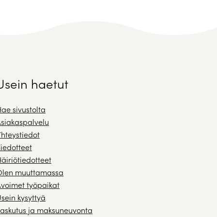
Usein haetut
ae sivustolta
siakaspalvelu
hteystiedot
iedotteet
äiriötiedotteet
Olen muuttamassa
voimet työpaikat
sein kysyttyä
askutus ja maksuneuvonta