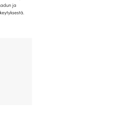
kadun ja
skeytyksestä.