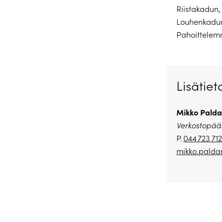
Riistakadun,
Louhenkadun a
Pahoittelemm
Lisätiet
Mikko Palda
Verkostopääl
P.
044 723 71
mikko.paldan