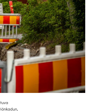
htuva
viönkadun,