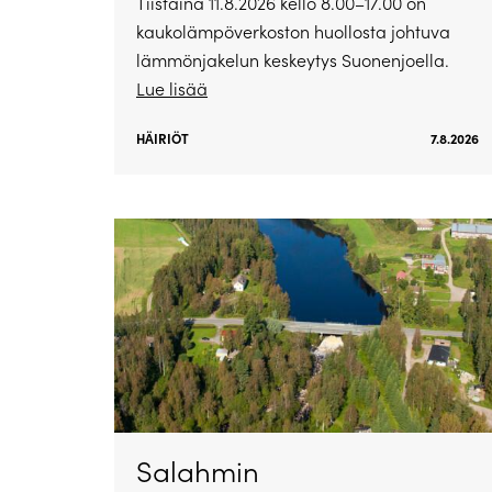
Tiistaina 11.8.2026 kello 8.00–17.00 on
kaukolämpöverkoston huollosta johtuva
lämmönjakelun keskeytys Suonenjoella.
Lue lisää
HÄIRIÖT
7.8.2026
Salahmin