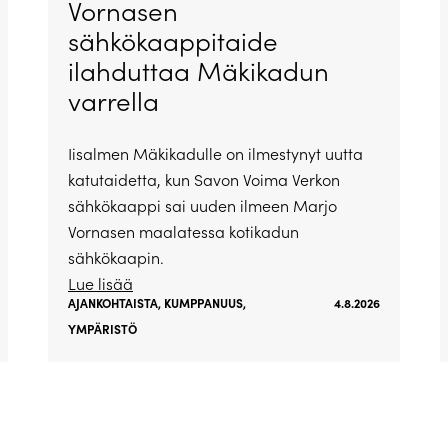
Vornasen
sähkökaappitaide
ilahduttaa Mäkikadun
varrella
Iisalmen Mäkikadulle on ilmestynyt uutta
katutaidetta, kun Savon Voima Verkon
sähkökaappi sai uuden ilmeen Marjo
Vornasen maalatessa kotikadun
sähkökaapin.
Lue lisää
AJANKOHTAISTA
,
KUMPPANUUS
,
4.8.2026
YMPÄRISTÖ