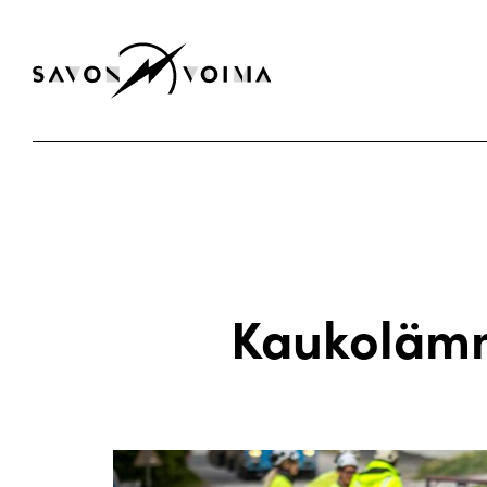
Kaukolämm