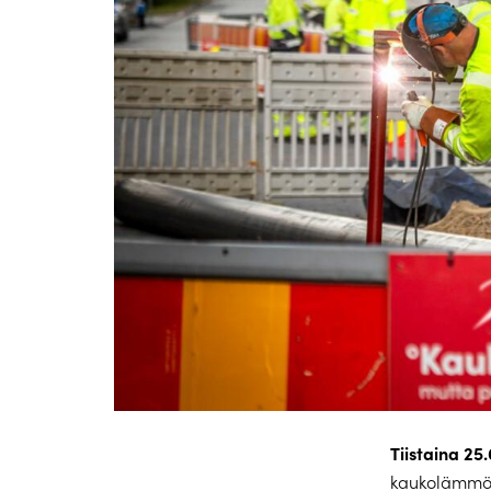
Tiistaina 25
kaukolämmön 