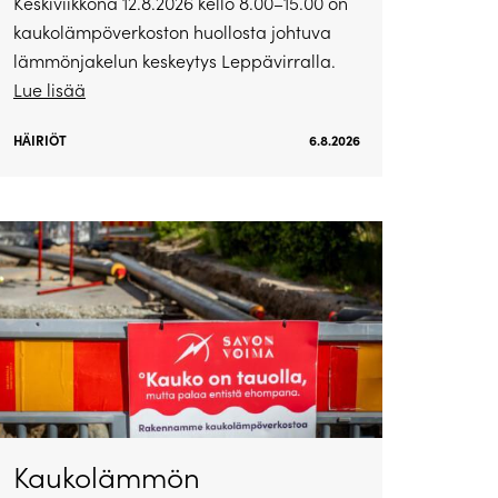
Keskiviikkona 12.8.2026 kello 8.00–15.00 on
kaukolämpöverkoston huollosta johtuva
lämmönjakelun keskeytys Leppävirralla.
Lue lisää
HÄIRIÖT
6.8.2026
Kaukolämmön