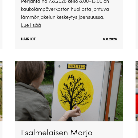
Perjantaina 7.8.2026 kello 8.00–13.00 on
kaukolämpöverkoston huollosta johtuva
lämmönjakelun keskeytys Joensuussa.
Lue lisää
HÄIRIÖT
6.8.2026
Iisalmelaisen Marjo