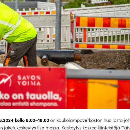
.6.2024 kello 8.00–18.00
on kaukolämpöverkoston huollosta jo
jakelukeskeytys Iisalmessa. Keskeytys koskee kiinteistöjä Päi