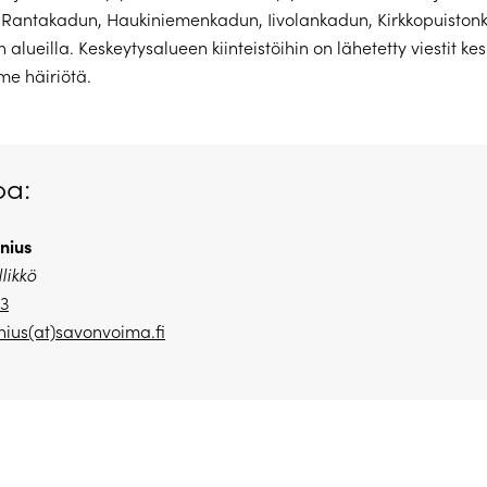
 Rantakadun, Haukiniemenkadun, Iivolankadun, Kirkkopuiston
lueilla. Keskeytysalueen kiinteistöihin on lähetetty viestit ke
e häiriötä.
oa:
nius
likkö
23
ius(at)savonvoima.fi