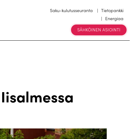
Saku-kulutusseuranta
Tietopankki
Energiaa
SÄHKÖINEN ASIOINTI
Iisalmessa