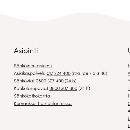
Asiointi
Sähköinen asiointi
H
Asiakaspalvelu
017 224 400
(ma–pe klo 8–16)
A
Sähköviat
0800 307 400
(24 h)
Y
Kaukolämpöviat
0800 307 800
(24 h)
T
Sähkökatkokartta
H
Korvaukset häiriötilanteissa
A
U
L