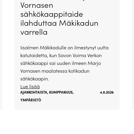
Vornasen
sähkökaappitaide
ilahduttaa Mäkikadun
varrella
Iisalmen Mäkikadulle on ilmestynyt uutta
katutaidetta, kun Savon Voima Verkon
sähkökaappi sai uuden ilmeen Marjo
Vornasen maalatessa kotikadun
sähkökaapin.
Lue lisää
AJANKOHTAISTA
,
KUMPPANUUS
,
4.8.2026
YMPÄRISTÖ