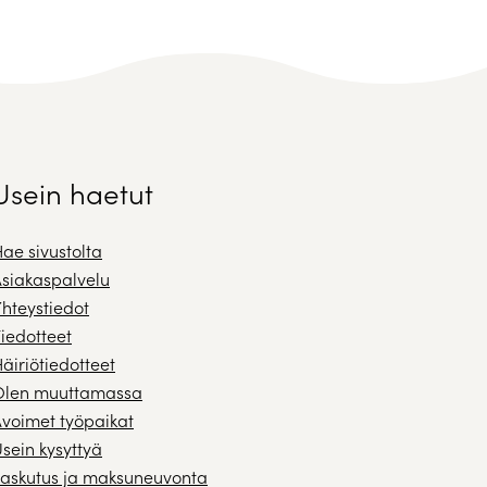
Usein haetut
ae sivustolta
siakaspalvelu
hteystiedot
iedotteet
äiriötiedotteet
Olen muuttamassa
voimet työpaikat
sein kysyttyä
askutus ja maksuneuvonta