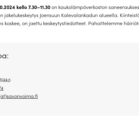
10.2024 kello 7.30–11.30
on kaukolämpöverkoston saneeraukses
jakelukeskeytys Joensuun Kalevalankadun alueella. Kiinteistö
ys koskee, on jaettu keskeytystiedotteet. Pahoittelemme häiriöt
oa:
likkö
74
(at)savonvoima.fi