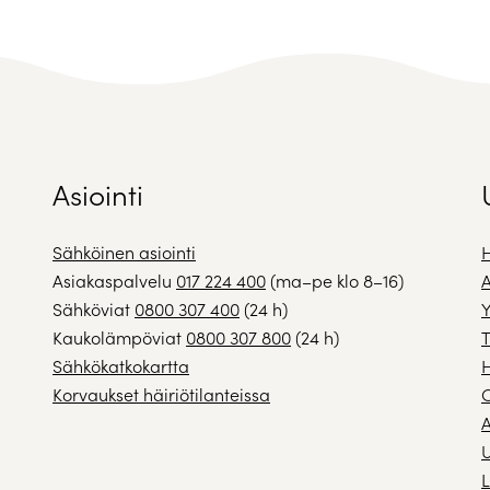
Asiointi
Sähköinen asiointi
H
Asiakaspalvelu
017 224 400
(ma–pe klo 8–16)
A
Sähköviat
0800 307 400
(24 h)
Y
Kaukolämpöviat
0800 307 800
(24 h)
T
Sähkökatkokartta
H
Korvaukset häiriötilanteissa
A
U
L