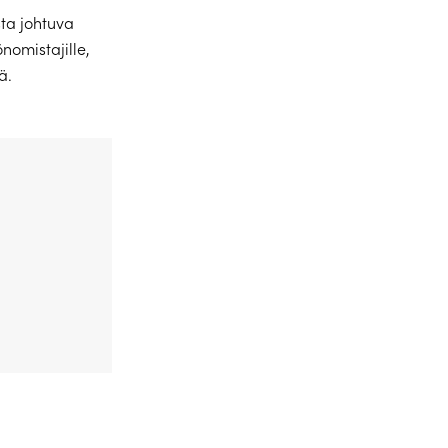
ta johtuva
nomistajille,
ä.