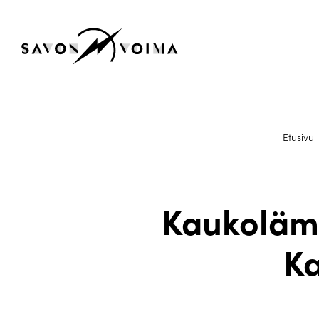
Etusivu
Kaukoläm
Ka