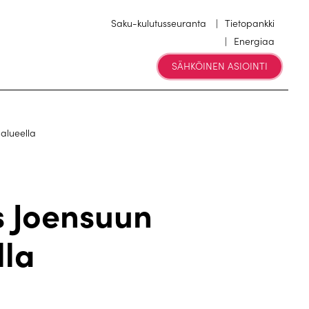
Saku-kulutusseuranta
Tietopankki
Energiaa
SÄHKÖINEN ASIOINTI
alueella
 Joensuun
lla