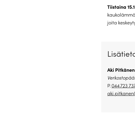
Tiistaina 15.
kaukolämmön 
joita keskeyt
Lisätiet
Aki Pitkänen
Verkostopääl
P.
044 723 73
aki.pitkanen