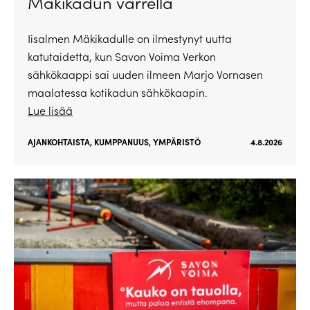
Mäkikadun varrella
Iisalmen Mäkikadulle on ilmestynyt uutta
katutaidetta, kun Savon Voima Verkon
sähkökaappi sai uuden ilmeen Marjo Vornasen
maalatessa kotikadun sähkökaapin.
Lue lisää
AJANKOHTAISTA
,
KUMPPANUUS
,
YMPÄRISTÖ
4.8.2026