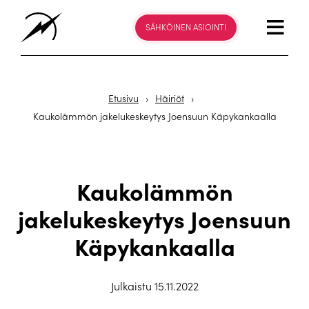
SÄHKÖINEN ASIOINTI
Etusivu
›
Häiriöt
›
Kaukolämmön jakelukeskeytys Joensuun Käpykankaalla
Kaukolämmön
jakelukeskeytys Joensuun
Käpykankaalla
Julkaistu 15.11.2022