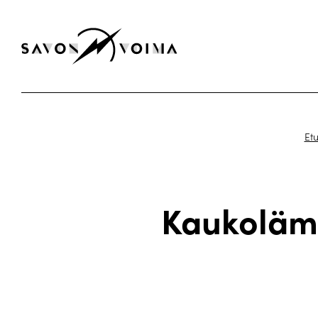
Etu
Kaukoläm