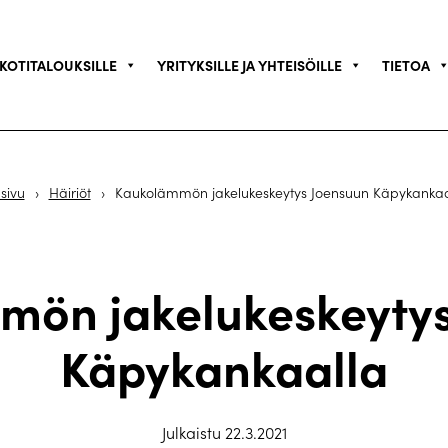
KOTITALOUKSILLE
YRITYKSILLE JA YHTEISÖILLE
TIETOA
sivu
›
Häiriöt
›
Kaukolämmön jakelukeskeytys Joensuun Käpykankaa
mön jakelukeskeytys
Käpykankaalla
Julkaistu 22.3.2021