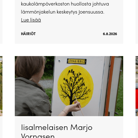
kaukolämpöverkoston huollosta johtuva
lämmönjakelun keskeytys Joensuussa.
Lue lisää
HÄIRIÖT
6.8.2026
Iisalmelaisen Marjo
Vornasen