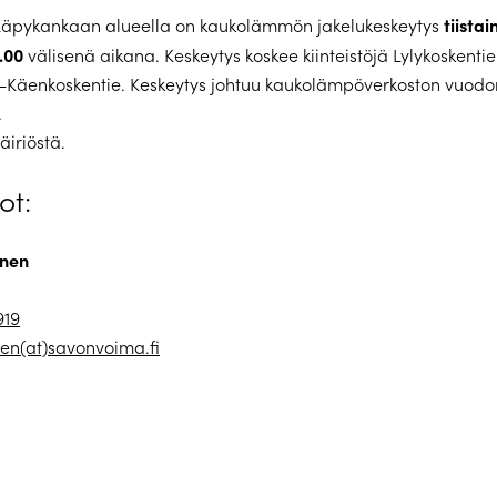
tiistai
Käpykankaan alueella on kaukolämmön jakelukeskeytys
.00
välisenä aikana. Keskeytys koskee kiinteistöjä Lylykoskentiel
-Käenkoskentie. Keskeytys johtuu kaukolämpöverkoston vuodo
.
äiriöstä.
ot:
onen
919
nen(at)savonvoima.fi