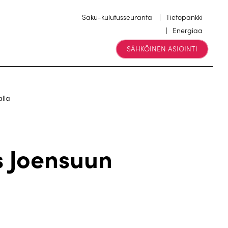
Saku-kulutusseuranta
Tietopankki
Energiaa
SÄHKÖINEN ASIOINTI
lla
 Joensuun