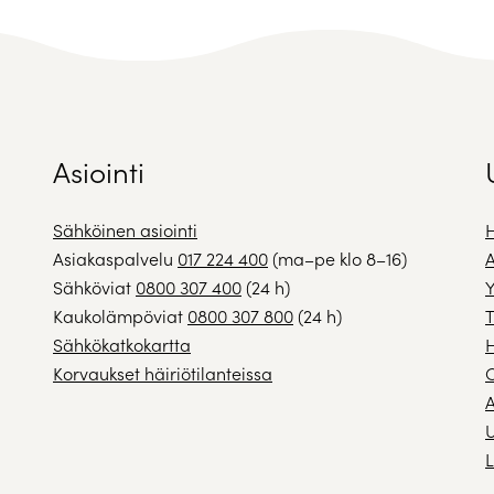
Asiointi
Sähköinen asiointi
H
Asiakaspalvelu
017 224 400
(ma–pe klo 8–16)
A
Sähköviat
0800 307 400
(24 h)
Y
Kaukolämpöviat
0800 307 800
(24 h)
T
Sähkökatkokartta
H
Korvaukset häiriötilanteissa
A
U
L