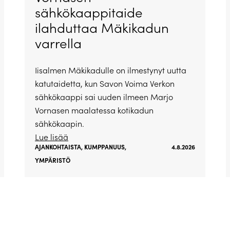
sähkökaappitaide
ilahduttaa Mäkikadun
varrella
Iisalmen Mäkikadulle on ilmestynyt uutta
katutaidetta, kun Savon Voima Verkon
sähkökaappi sai uuden ilmeen Marjo
Vornasen maalatessa kotikadun
sähkökaapin.
Lue lisää
AJANKOHTAISTA
,
KUMPPANUUS
,
4.8.2026
YMPÄRISTÖ