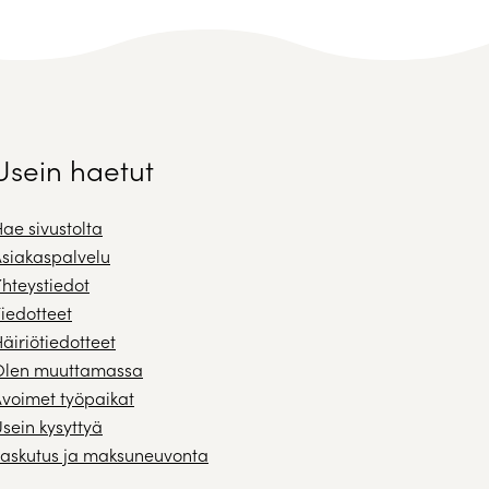
Usein haetut
ae sivustolta
siakaspalvelu
hteystiedot
iedotteet
äiriötiedotteet
Olen muuttamassa
voimet työpaikat
sein kysyttyä
askutus ja maksuneuvonta