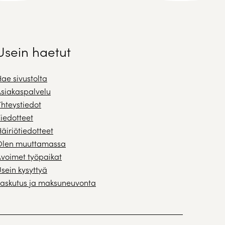
Usein haetut
ae sivustolta
siakaspalvelu
hteystiedot
iedotteet
äiriötiedotteet
Olen muuttamassa
voimet työpaikat
sein kysyttyä
askutus ja maksuneuvonta