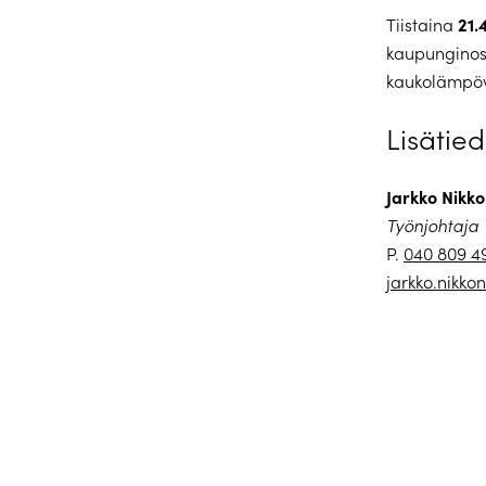
21.
Tiistaina
kaupunginos
kaukolämpöve
Lisätied
Jarkko Nikk
Työnjohtaja
P.
040 809 4
jarkko.nikko