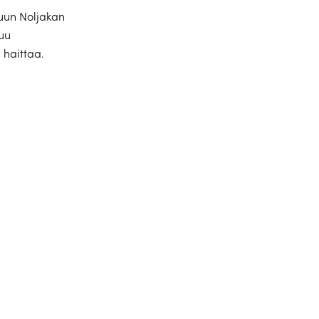
uun Noljakan
uu
 haittaa.