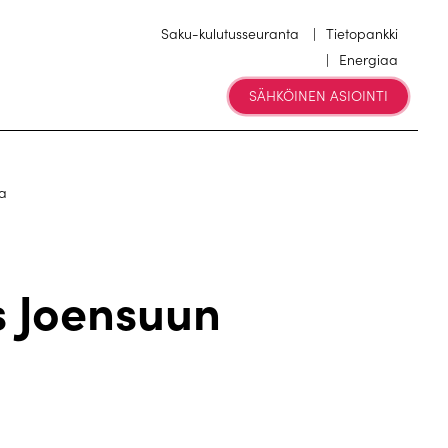
Saku-kulutusseuranta
Tietopankki
Energiaa
SÄHKÖINEN ASIOINTI
a
 Joensuun