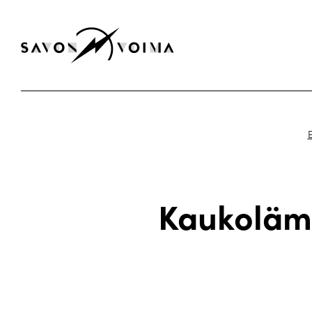
E
Kaukoläm