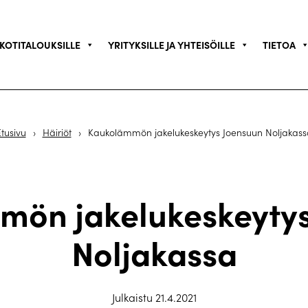
KOTITALOUKSILLE
YRITYKSILLE JA YHTEISÖILLE
TIETOA
tusivu
›
Häiriöt
›
Kaukolämmön jakelukeskeytys Joensuun Noljakass
mön jakelukeskeytys
Noljakassa
Julkaistu 21.4.2021