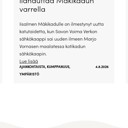
ilahduttaa Mäkikadun
varrella
Iisalmen Mäkikadulle on ilmestynyt uutta
katutaidetta, kun Savon Voima Verkon
sähkökaappi sai uuden ilmeen Marjo
Vornasen maalatessa kotikadun
sähkökaapin.
Lue lisää
AJANKOHTAISTA
,
KUMPPANUUS
,
4.8.2026
YMPÄRISTÖ