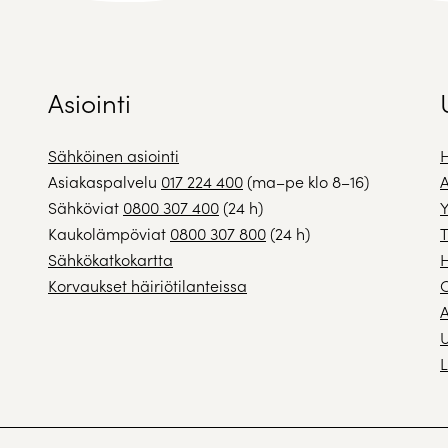
Asiointi
Sähköinen asiointi
H
Asiakaspalvelu
017 224 400
(ma–pe klo 8–16)
A
Sähköviat
0800 307 400
(24 h)
Y
Kaukolämpöviat
0800 307 800
(24 h)
T
Sähkökatkokartta
H
Korvaukset häiriötilanteissa
A
U
L