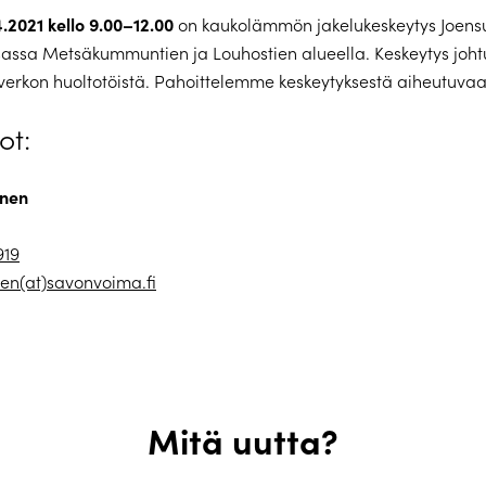
4.2021 kello 9.00–12.00
on kaukolämmön jakelukeskeytys Joens
assa Metsäkummuntien ja Louhostien alueella. Keskeytys joht
rkon huoltotöistä. Pahoittelemme keskeytyksestä aiheutuvaa
ot:
onen
919
nen(at)savonvoima.fi
Mitä uutta?