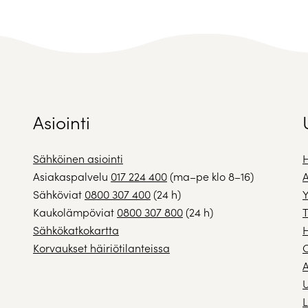
Asiointi
Sähköinen asiointi
H
Asiakaspalvelu
017 224 400
(ma–pe klo 8–16)
A
Sähköviat
0800 307 400
(24 h)
Y
Kaukolämpöviat
0800 307 800
(24 h)
T
Sähkökatkokartta
H
Korvaukset häiriötilanteissa
A
U
L