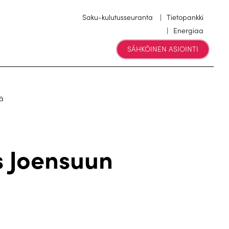
Saku-kulutusseuranta
Tietopankki
Energiaa
SÄHKÖINEN ASIOINTI
ä
 Joensuun