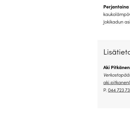
Perjantaina 
kaukolämpöv
Jokikadun as
Lisätiet
Aki Pitkänen
Verkostopääl
aki.pitkanen
P.
044 723 73