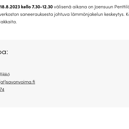
18.8.2023 kello 7.30-12.30
välisenä aikana on Joensuun Penttil
erkoston saneerauksesta johtuva lämmönjakelun keskeytys. K
iakkaita.
oa:
likkö
(at)savonvoima.fi
74