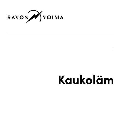
E
Kaukoläm