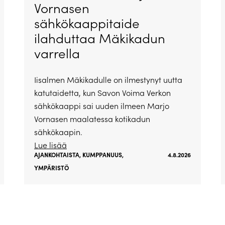
Vornasen
sähkökaappitaide
ilahduttaa Mäkikadun
varrella
Iisalmen Mäkikadulle on ilmestynyt uutta
katutaidetta, kun Savon Voima Verkon
sähkökaappi sai uuden ilmeen Marjo
Vornasen maalatessa kotikadun
sähkökaapin.
Lue lisää
AJANKOHTAISTA
,
KUMPPANUUS
,
4.8.2026
YMPÄRISTÖ