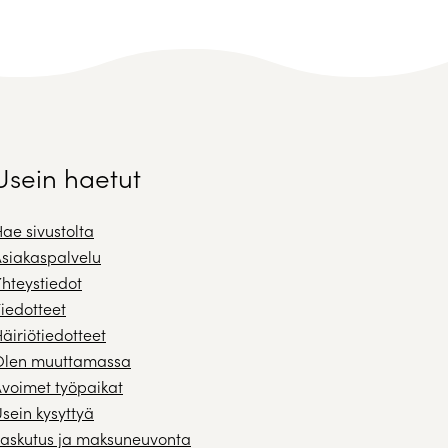
Usein haetut
ae sivustolta
siakaspalvelu
hteystiedot
iedotteet
äiriötiedotteet
Olen muuttamassa
voimet työpaikat
sein kysyttyä
askutus ja maksuneuvonta