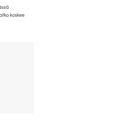
ässä
atko koskee