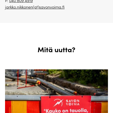
P.
040 809 4919
jarkko.nikkonen(at)savonvoima.fi
Mitä uutta?