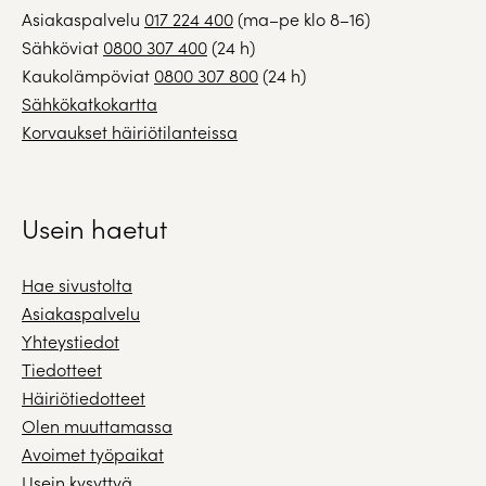
Asiakaspalvelu
017 224 400
(ma–pe klo 8–16)
Sähköviat
0800 307 400
(24 h)
Kaukolämpöviat
0800 307 800
(24 h)
Sähkökatkokartta
Korvaukset häiriötilanteissa
Usein haetut
Hae sivustolta
Asiakaspalvelu
Yhteystiedot
Tiedotteet
Häiriötiedotteet
Olen muuttamassa
Avoimet työpaikat
Usein kysyttyä