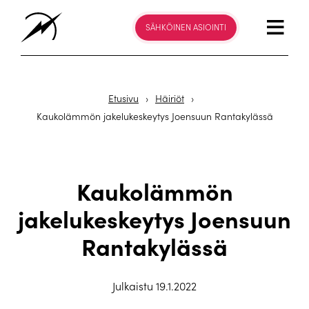
SÄHKÖINEN ASIOINTI
Etusivu
›
Häiriöt
›
Kaukolämmön jakelukeskeytys Joensuun Rantakylässä
Kaukolämmön
jakelukeskeytys Joensuun
Rantakylässä
Julkaistu 19.1.2022