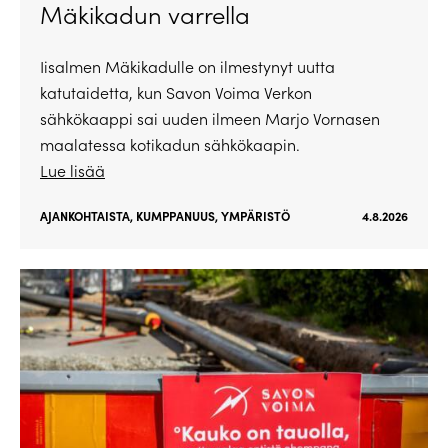
Mäkikadun varrella
Iisalmen Mäkikadulle on ilmestynyt uutta
katutaidetta, kun Savon Voima Verkon
sähkökaappi sai uuden ilmeen Marjo Vornasen
maalatessa kotikadun sähkökaapin.
Lue lisää
AJANKOHTAISTA
,
KUMPPANUUS
,
YMPÄRISTÖ
4.8.2026