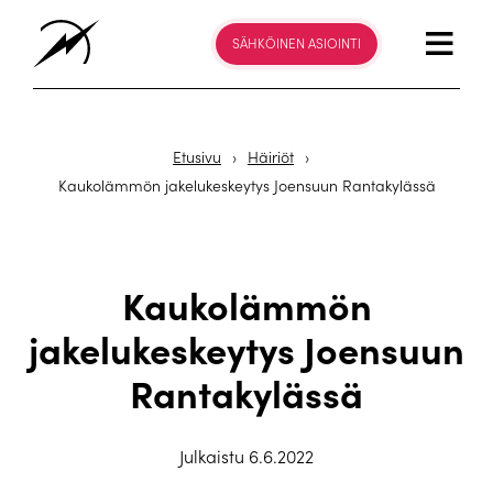
SÄHKÖINEN ASIOINTI
Etusivu
›
Häiriöt
›
Kaukolämmön jakelukeskeytys Joensuun Rantakylässä
Kaukolämmön
jakelukeskeytys Joensuun
Rantakylässä
Julkaistu 6.6.2022