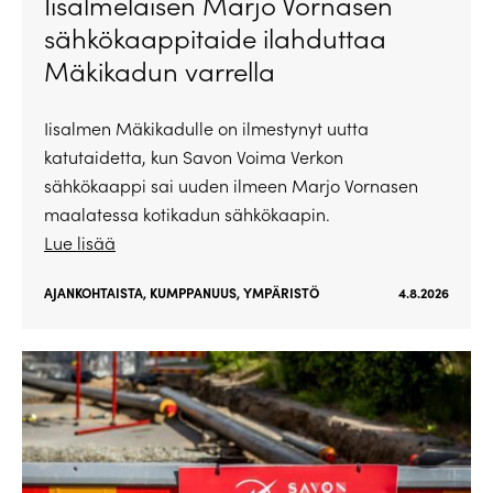
Iisalmelaisen Marjo Vornasen
sähkökaappitaide ilahduttaa
Mäkikadun varrella
Iisalmen Mäkikadulle on ilmestynyt uutta
katutaidetta, kun Savon Voima Verkon
sähkökaappi sai uuden ilmeen Marjo Vornasen
maalatessa kotikadun sähkökaapin.
Lue lisää
AJANKOHTAISTA
,
KUMPPANUUS
,
YMPÄRISTÖ
4.8.2026