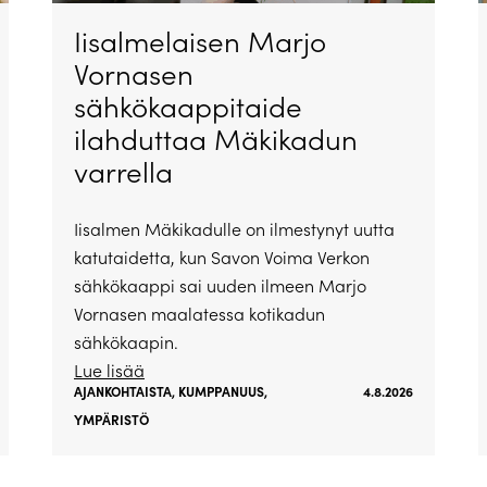
Iisalmelaisen Marjo
Vornasen
sähkökaappitaide
ilahduttaa Mäkikadun
varrella
Iisalmen Mäkikadulle on ilmestynyt uutta
katutaidetta, kun Savon Voima Verkon
sähkökaappi sai uuden ilmeen Marjo
Vornasen maalatessa kotikadun
sähkökaapin.
Lue lisää
AJANKOHTAISTA
,
KUMPPANUUS
,
4.8.2026
YMPÄRISTÖ