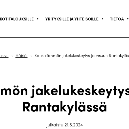
KOTITALOUKSILLE
YRITYKSILLE JA YHTEISÖILLE
TIETOA
usivu
›
Häiriöt
›
Kaukolämmön jakelukeskeytys Joensuun Rantakylä
mön jakelukeskeytys
Rantakylässä
Julkaistu 21.5.2024