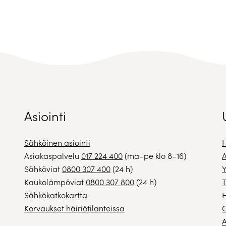
Asiointi
Sähköinen asiointi
H
Asiakaspalvelu
017 224 400
(ma–pe klo 8–16)
A
Sähköviat
0800 307 400
(24 h)
Y
Kaukolämpöviat
0800 307 800
(24 h)
T
Sähkökatkokartta
H
Korvaukset häiriötilanteissa
A