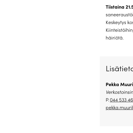
Tiistaina 21.
saneeraustö
Keskeytys kos
Kiinteistöihi
häiriötä.
Lisätiet
Pekka Muuri
Verkostoinsi
P.
044 533 4
pekka.muuri