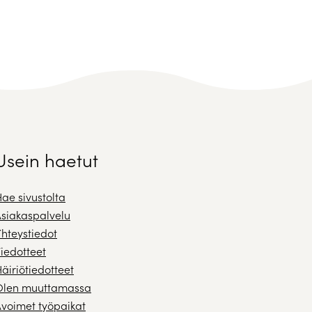
Usein haetut
ae sivustolta
siakaspalvelu
hteystiedot
iedotteet
äiriötiedotteet
Olen muuttamassa
voimet työpaikat