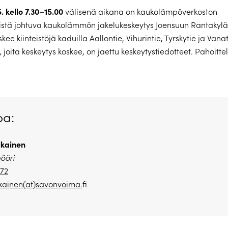
5. kello 7.30–15.00
välisenä aikana on kaukolämpöverkoston
istä johtuva kaukolämmön jakelukeskeytys Joensuun Rantakylä
kee kiinteistöjä kaduilla Aallontie, Vihurintie, Tyrskytie ja Vanat
n, joita keskeytys koskee, on jaettu keskeytystiedotteet. Pahoit
oa:
kainen
nööri
672
kainen(at)savonvoima.
fi