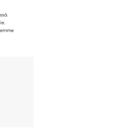
ssä.
ie.
telemme