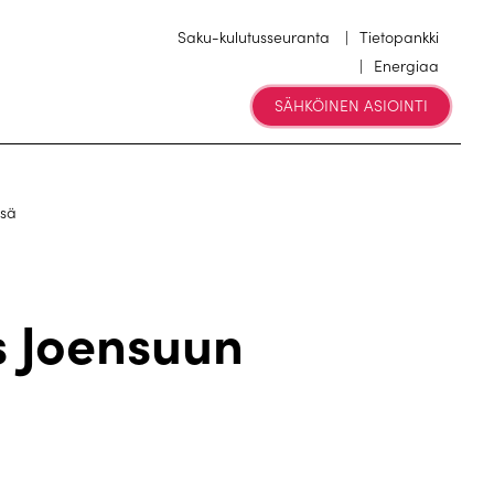
Saku-kulutusseuranta
Tietopankki
Energiaa
SÄHKÖINEN ASIOINTI
ssä
 Joensuun