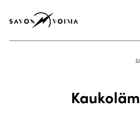
Et
Kaukoläm