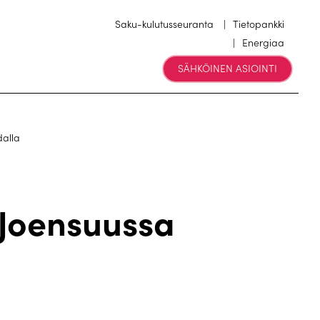
Saku-kulutusseuranta
Tietopankki
Energiaa
SÄHKÖINEN ASIOINTI
alla
Joensuussa