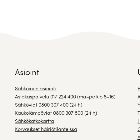
Asiointi
Sähköinen asiointi
H
Asiakaspalvelu
017 224 400
(ma–pe klo 8–16)
A
Sähköviat
0800 307 400
(24 h)
Y
Kaukolämpöviat
0800 307 800
(24 h)
T
Sähkökatkokartta
H
Korvaukset häiriötilanteissa
A