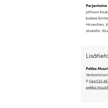
Perjantaina 
johtuva kau
koskee kiinte
Hirventien, 
alueella. Al
Lisätiet
Pekka Muuri
Verkostoinsi
P.
044 533 46
pekka.muuri