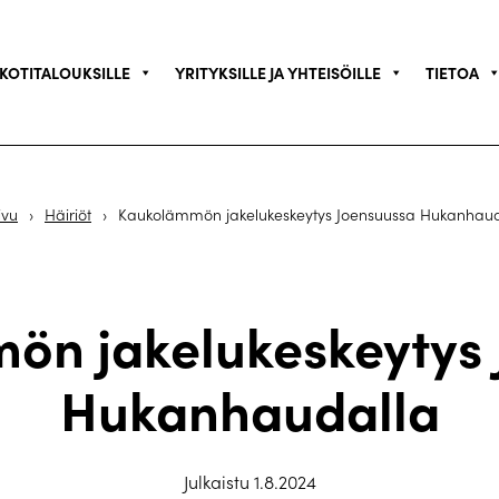
KOTITALOUKSILLE
YRITYKSILLE JA YHTEISÖILLE
TIETOA
ivu
›
Häiriöt
›
Kaukolämmön jakelukeskeytys Joensuussa Hukanhaud
ön jakelukeskeytys 
Hukanhaudalla
Julkaistu 1.8.2024