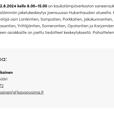
2.8.2024 kello 8.00–15.00
on kaukolämpöverkoston saneerauk
kolämmön jakelukeskeytys Joensuussa Hukanhaudan alueella. 
istöjä osin Lonikintien, Sompatien, Porkkatien, Jakokunnantien,
Vasantien, Yrittäjäntien, Somerontien, Opotantien ja Karjamäe
ueen asiakkaille on jaettu tiedotteet keskeytyksestä. Pahoittele
oa:
kainen
nööri
72
kainen(at)savonvoima.fi