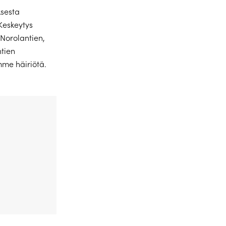
sesta
Keskeytys
 Norolantien,
ntien
mme häiriötä.