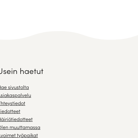
Usein haetut
ae sivustolta
siakaspalvelu
hteystiedot
iedotteet
äiriötiedotteet
Olen muuttamassa
voimet työpaikat