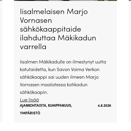
Iisalmelaisen Marjo
Vornasen
sähkökaappitaide
ilahduttaa Mäkikadun
varrella
Iisalmen Mäkikadulle on ilmestynyt uutta
katutaidetta, kun Savon Voima Verkon
sähkökaappi sai uuden ilmeen Marjo
Vornasen maalatessa kotikadun
sähkökaapin.
Lue lisää
AJANKOHTAISTA
,
KUMPPANUUS
,
4.8.2026
YMPÄRISTÖ