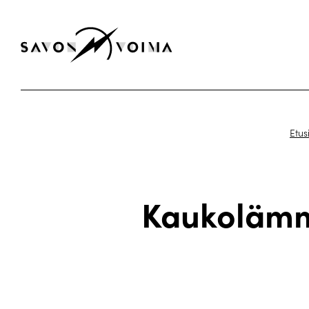
Etus
Kaukolämm