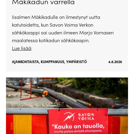
Mäkikadun varrella
Iisalmen Mäkikadulle on ilmestynyt uutta
katutaidetta, kun Savon Voima Verkon
sähkökaappi sai uuden ilmeen Marjo Vornasen
maalatessa kotikadun sähkökaapin.
Lue lisää
AJANKOHTAISTA
,
KUMPPANUUS
,
YMPÄRISTÖ
4.8.2026