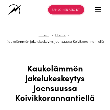
SÄHKÖINEN ASIOINTI
Etusivu
›
Häiriöt
›
Kaukolämmön jakelukeskeytys Joensuussa Koivikkorannantiellä
Kaukolämmön
jakelukeskeytys
Joensuussa
Koivikkorannantiellä